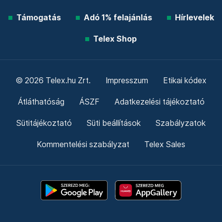
Támogatás
Adó 1% felajánlás
Hírlevelek
Telex Shop
© 2026 Telex.hu Zrt.
Impresszum
Etikai kódex
Átláthatóság
ÁSZF
Adatkezelési tájékoztató
Sütitájékoztató
Süti beállítások
Szabályzatok
Kommentelési szabályzat
Telex Sales