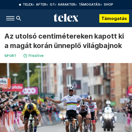
TELEX
AFTER
G7
KARAKTER
TÁMOGATÁS
SHOP
Támogatás
Az utolsó centimétereken kapott ki
a magát korán ünneplő világbajnok
frissítve
SPORT