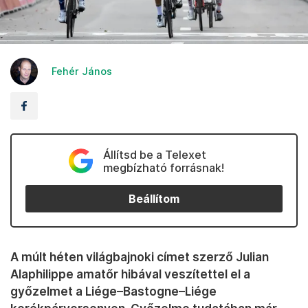
Fehér János
Állítsd be a Telexet
megbízható forrásnak!
Beállítom
A múlt héten világbajnoki címet szerző Julian
Alaphilippe amatőr hibával veszítettel el a
győzelmet a Liége–Bastogne–Liége