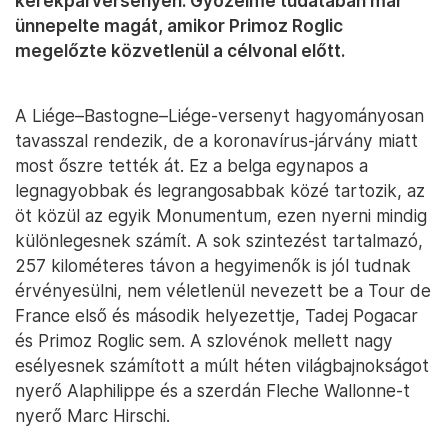
kerékpárversenyen. Győzelme tudatában már
ünnepelte magát, amikor Primoz Roglic
megelőzte közvetlenül a célvonal előtt.
A Liége–Bastogne–Liége-versenyt hagyományosan
tavasszal rendezik, de a koronavírus-járvány miatt
most őszre tették át. Ez a belga egynapos a
legnagyobbak és legrangosabbak közé tartozik, az
öt közül az egyik Monumentum, ezen nyerni mindig
különlegesnek számít. A sok szintezést tartalmazó,
257 kilométeres távon a hegyimenők is jól tudnak
érvényesülni, nem véletlenül nevezett be a Tour de
France első és második helyezettje, Tadej Pogacar
és Primoz Roglic sem. A szlovénok mellett nagy
esélyesnek számított a múlt héten világbajnokságot
nyerő Alaphilippe és a szerdán Fleche Wallonne-t
nyerő Marc Hirschi.