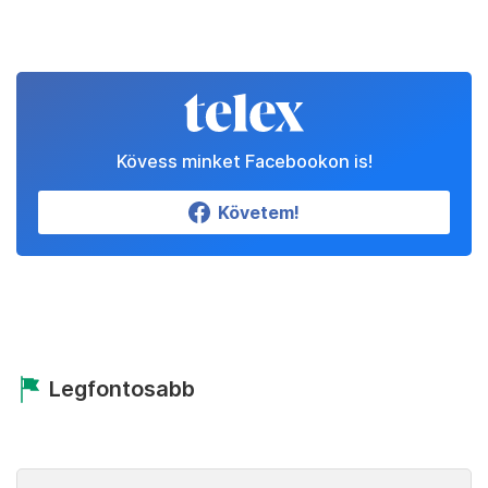
Kövess minket Facebookon is!
Követem!
Legfontosabb