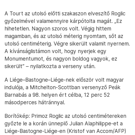
A Tourt az utolsó előtti szakaszon elveszítő Roglic
győzelmével valamennyire kárpótolta magát. „Ez
hihetetlen. Nagyon szoros volt. Végig hittem
magamban, és az utolsó méterig nyomtam, sőt az
utolsó centiméterig. Végre sikerült valamit nyernem.
A kívánságlistámon volt, hogy nyerjek egy
Monumentumot, és nagyon boldog vagyok, ez
sikerült” – nyilatkozta a verseny után.
A Liége–Bastogne–Liége-nek először volt magyar
indulója, a Mitchelton-Scottban versenyző Peák
Barnabás a 98. helyen ért célba, 12 perc 52
másodperces hátránnyal.
Borítókép: Primoz Roglic az utolsó centimétereken
győzte le a korán ünneplő Julian Alaphilippe-et a
Liége-Bastogne-Liége-en (Kristof van Accom/AFP)