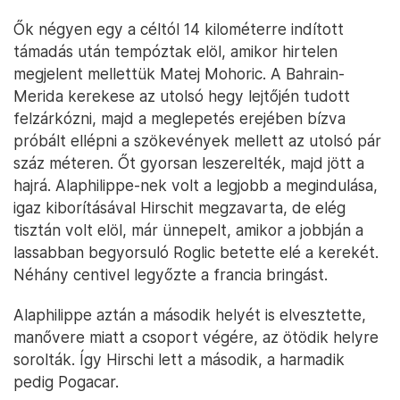
Ők négyen egy a céltól 14 kilométerre indított
támadás után tempóztak elöl, amikor hirtelen
megjelent mellettük Matej Mohoric. A Bahrain-
Merida kerekese az utolsó hegy lejtőjén tudott
felzárkózni, majd a meglepetés erejében bízva
próbált ellépni a szökevények mellett az utolsó pár
száz méteren. Őt gyorsan leszerelték, majd jött a
hajrá. Alaphilippe-nek volt a legjobb a megindulása,
igaz kiborításával Hirschit megzavarta, de elég
tisztán volt elöl, már ünnepelt, amikor a jobbján a
lassabban begyorsuló Roglic betette elé a kerekét.
Néhány centivel legyőzte a francia bringást.
Alaphilippe aztán a második helyét is elvesztette,
manővere miatt a csoport végére, az ötödik helyre
sorolták. Így Hirschi lett a második, a harmadik
pedig Pogacar.