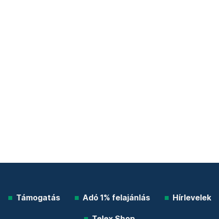
Támogatás
Adó 1% felajánlás
Hírlevelek
Telex Shop