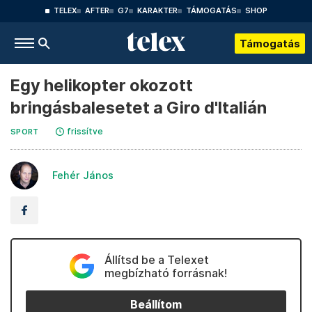
TELEX
AFTER
G7
KARAKTER
TÁMOGATÁS
SHOP
Támogatás
Egy helikopter okozott
bringásbalesetet a Giro d'Italián
frissítve
SPORT
Fehér János
Állítsd be a Telexet
megbízható forrásnak!
Beállítom