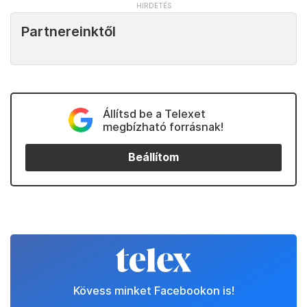
Partnereinktől
Állítsd be a Telexet
megbízható forrásnak!
Beállítom
Kövess minket Facebookon is!