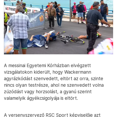
A messinai Egyetemi Kórházban elvégzett
vizsgálatokon kiderült, hogy Wackermann
agyrázkódást szenvedett, eltört az orra, szinte
nincs olyan testrésze, ahol ne szenvedett volna
zúzódást vagy horzsolást, a gyanú szerint
valamelyik ágyékcsigolyája is eltört.
A versenyszervező RSC Sport képviselője azt