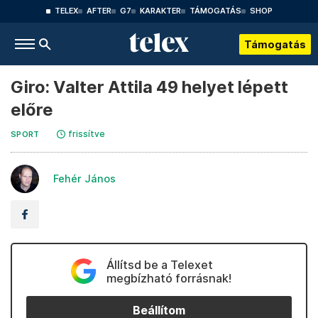
TELEX
AFTER
G7
KARAKTER
TÁMOGATÁS
SHOP
Támogatás
Giro: Valter Attila 49 helyet lépett
előre
frissítve
SPORT
Fehér János
Állítsd be a Telexet
megbízható forrásnak!
Beállítom