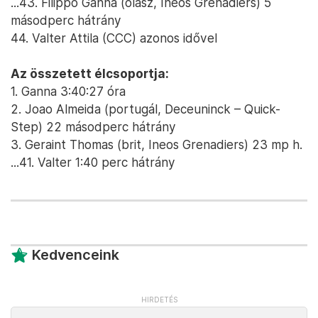
...43. Filippo Ganna (olasz, Ineos Grenadiers) 5
másodperc hátrány
44. Valter Attila (CCC) azonos idővel
Az összetett élcsoportja:
1. Ganna 3:40:27 óra
2. Joao Almeida (portugál, Deceuninck – Quick-
Step) 22 másodperc hátrány
3. Geraint Thomas (brit, Ineos Grenadiers) 23 mp h.
...41. Valter 1:40 perc hátrány
Kedvenceink