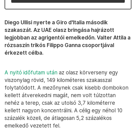
Diego Ullisi nyerte a Giro d'Italia második
szakaszát. Az UAE olasz bringása hajrázott
legjobban az agrigentói emelkedőn. Valter Attila a
rózsaszín trikós Filippo Ganna csoportjával
érkezett célba.
A nyitó időfutam után
az olasz körverseny egy
viszonylag rövid, 149 kilométeres szakasszal
folytatódott. A mezőnynek csak kisebb dombokon
kellett átverekedni magát, nem volt túlzottan
nehéz a terep, csak az utolsó 3,7 kilométerre
kellett nagyon koncentrálni. A célig egy néhol 10
százalék közeli, de átlagosan 5,2 százalékos
emelkedő vezetett fel.