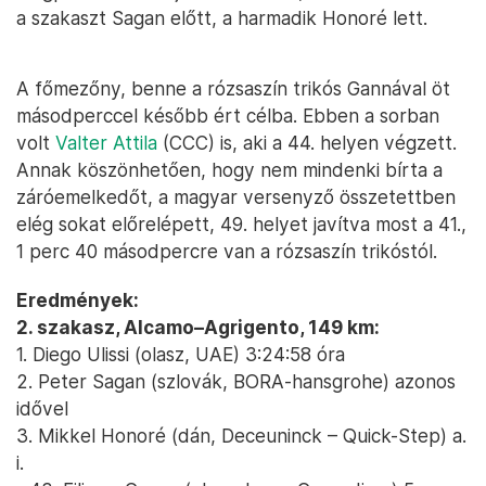
a szakaszt Sagan előtt, a harmadik Honoré lett.
A főmezőny, benne a rózsaszín trikós Gannával öt
másodperccel később ért célba. Ebben a sorban
volt
Valter Attila
(CCC) is, aki a 44. helyen végzett.
Annak köszönhetően, hogy nem mindenki bírta a
záróemelkedőt, a magyar versenyző összetettben
elég sokat előrelépett, 49. helyet javítva most a 41.,
1 perc 40 másodpercre van a rózsaszín trikóstól.
Eredmények:
2. szakasz, Alcamo–Agrigento, 149 km:
1. Diego Ulissi (olasz, UAE) 3:24:58 óra
2. Peter Sagan (szlovák, BORA-hansgrohe) azonos
idővel
3. Mikkel Honoré (dán, Deceuninck – Quick-Step) a.
i.