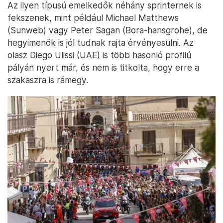
Az ilyen típusú emelkedők néhány sprinternek is
fekszenek, mint például Michael Matthews
(Sunweb) vagy Peter Sagan (Bora-hansgrohe), de
hegyimenők is jól tudnak rajta érvényesülni. Az
olasz Diego Ulissi (UAE) is több hasonló profilú
pályán nyert már, és nem is titkolta, hogy erre a
szakaszra is rámegy.