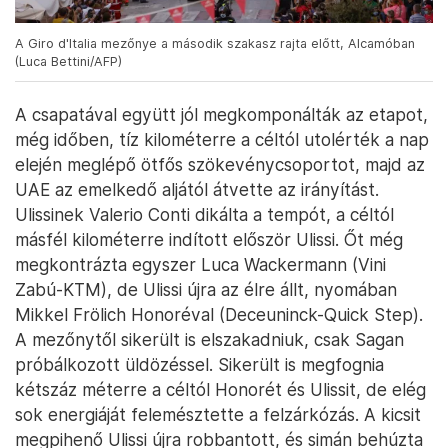
A Giro d'Italia mezőnye a második szakasz rajta előtt, Alcamóban
(Luca Bettini/AFP)
A csapatával együtt jól megkomponálták az etapot,
még időben, tíz kilométerre a céltól utolérték a nap
elején meglépő ötfős szökevénycsoportot, majd az
UAE az emelkedő aljától átvette az irányítást.
Ulissinek Valerio Conti dikálta a tempót, a céltól
másfél kilométerre indított először Ulissi. Őt még
megkontrázta egyszer Luca Wackermann (Vini
Zabú-KTM), de Ulissi újra az élre állt, nyomában
Mikkel Frölich Honoréval (Deceuninck-Quick Step).
A mezőnytől sikerült is elszakadniuk, csak Sagan
próbálkozott üldözéssel. Sikerült is megfognia
kétszáz méterre a céltól Honorét és Ulissit, de elég
sok energiáját felemésztette a felzárkózás. A kicsit
megpihenő Ulissi újra robbantott, és simán behúzta