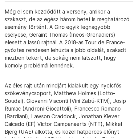
Még el sem kezdődött a verseny, amikor a
szakaszt, de az egész három hetet is meghatározó
esemény történt. A Giro egyik legnagyobb
esélyese, Geraint Thomas (Ineos-Grenadiers)
elesett a lassú rajtnál. A 2018-as Tour de France-
győztes rendesen lehúzta a jobb oldalát, szakadt
mezben tekert, de sokáig nem látszott, hogy
komoly problémái lennének.
Az éles rajt után mindjárt kialakult egy nyolcfős
szökevénycsoport, Matthew Holmes (Lotto-
Soudal), Giovanni Visconti (Vini Zabú-KTM), Josip
Rumac (Androni-Giocattoli), Francesco Romano
(Bardiani), Lawson Craddock, Jonathan Klever
Caicedo (EF) Victor Campanaerts (NTT), Mikkel
Bjerg (UAE) alkotta, és közel hatperces előnyt