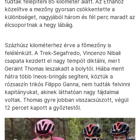
tudtak felépíteni 85 kilométer alatt. Az Etnához
közelítve a mezőny gyorsan csökkentette a
különbséget, nagyjából három és fél perc maradt az
élcsoportnak a hegy lábáig.
Százhúsz kilométerhez érve a főmezőny is
felélénkült. A Trek-Segafredo, Vincenzo Nibali
csapata kezdett el nagy tempót diktálni, mert
Geraint Thomas leszakadt a bolytól. Hiába ment
hátra több Ineos-bringás segíteni, köztük a
rózsaszín trikós Filippo Ganna, nem tudták felvinni
kapitányukat, akinek láthatóan nagy fájdalmai
voltak. Thomas gyre jobban visszacsúszott, végül
12 percet kapott a győztestől.