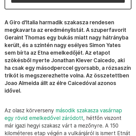
A Giro d'Italia harmadik szakasza rendesen
megkavarta az eredménylistát. A szuperfavorit
Geraint Thomas egy bukás miatt nagy hátrányba
került, és a szintén nagy esélyes Simon Yates
sem bírta az Etna emelkedőjét. Az etapot
szökésből nyerte Jonathan Klever Caicedo, aki
ha csak egy másodperccel gyorsabb, a rózsaszín
trikót is megszerezhette volna. Az összetettben
Joao Almeida állt az élre Caicedóval azonos
idővel.
Az olasz körverseny
második szakasza vasárnap
egy rövid emelkedővel záródott
, hétfőn viszont
már igazi hegyi szakasz várt a mezőnyre. A 150
kilométeres etap végén a vulkánjáról is ismert Etnát