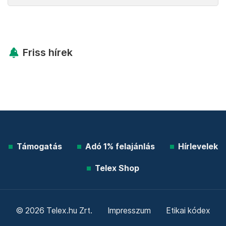
Friss hírek
Támogatás
Adó 1% felajánlás
Hírlevelek
Telex Shop
© 2026 Telex.hu Zrt.
Impresszum
Etikai kódex