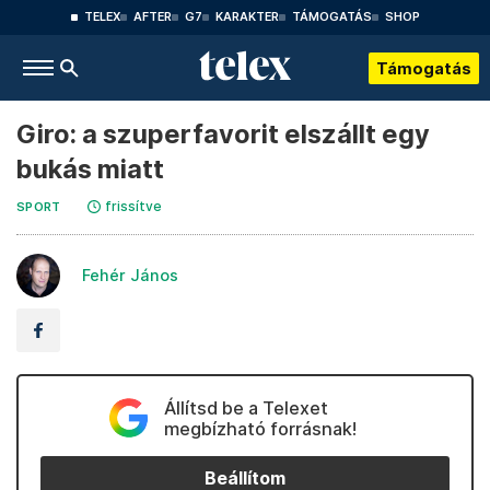
TELEX
AFTER
G7
KARAKTER
TÁMOGATÁS
SHOP
Támogatás
Giro: a szuperfavorit elszállt egy
bukás miatt
frissítve
SPORT
Fehér János
Állítsd be a Telexet
megbízható forrásnak!
Beállítom