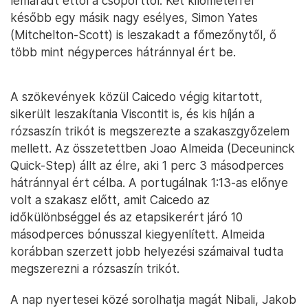
lemaradt ettől a csoporttól. Két kilométerrel
később egy másik nagy esélyes, Simon Yates
(Mitchelton-Scott) is leszakadt a főmezőnytől, ő
több mint négyperces hátránnyal ért be.
A szökevények közül Caicedo végig kitartott,
sikerült leszakítania Viscontit is, és kis híján a
rózsaszín trikót is megszerezte a szakaszgyőzelem
mellett. Az összetettben Joao Almeida (Deceuninck
Quick-Step) állt az élre, aki 1 perc 3 másodperces
hátránnyal ért célba. A portugálnak 1:13-as előnye
volt a szakasz előtt, amit Caicedo az
időkülönbséggel és az etapsikerért járó 10
másodperces bónusszal kiegyenlített. Almeida
korábban szerzett jobb helyezési számaival tudta
megszerezni a rózsaszín trikót.
A nap nyertesei közé sorolhatja magát Nibali, Jakob