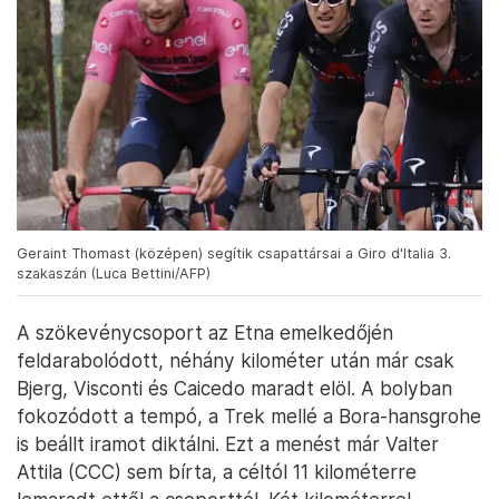
Geraint Thomast (középen) segítik csapattársai a Giro d'Italia 3.
szakaszán (Luca Bettini/AFP)
A szökevénycsoport az Etna emelkedőjén
feldarabolódott, néhány kilométer után már csak
Bjerg, Visconti és Caicedo maradt elöl. A bolyban
fokozódott a tempó, a Trek mellé a Bora-hansgrohe
is beállt iramot diktálni. Ezt a menést már Valter
Attila (CCC) sem bírta, a céltól 11 kilométerre