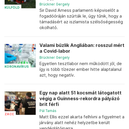
Brückner Gergely
KÜLFÖLD
Sir David Amess parlamenti képviselőt a
fogadóóráján szúrták le, úgy tűnik, hogy a
támadásért az iszlamista szélsőségesség
okolható.
Valami bűzlik Angliában: rosszul mért
a Covid-labor
Brückner Gergely
Egyetlen tesztlabor nem működött jól, de
KORONAVÍRUS
így is több tízezer ember hitte alaptalanul
azt, hogy negatív.
Egy nap alatt 51 kocsmát látogatott
végig a Guinness-rekordra pályázó
brit férfi
Pál Tamás
ZACC
Matt Ellis ezzel akarta felhívni a figyelmet a
járvány alatt nehéz helyzetbe került
vendéglátóiparra.