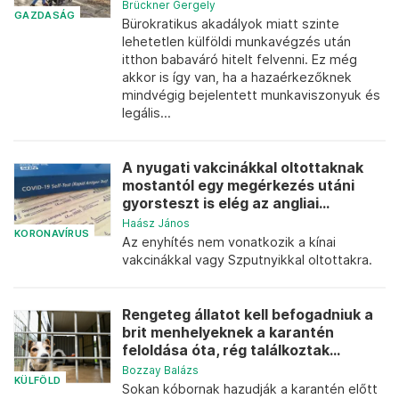
Brückner Gergely
GAZDASÁG
Bürokratikus akadályok miatt szinte
lehetetlen külföldi munkavégzés után
itthon babaváró hitelt felvenni. Ez még
akkor is így van, ha a hazaérkezőknek
mindvégig bejelentett munkaviszonyuk és
legális...
A nyugati vakcinákkal oltottaknak
mostantól egy megérkezés utáni
gyorsteszt is elég az angliai...
Haász János
KORONAVÍRUS
Az enyhítés nem vonatkozik a kínai
vakcinákkal vagy Szputnyikkal oltottakra.
Rengeteg állatot kell befogadniuk a
brit menhelyeknek a karantén
feloldása óta, rég találkoztak...
Bozzay Balázs
KÜLFÖLD
Sokan kóbornak hazudják a karantén előtt