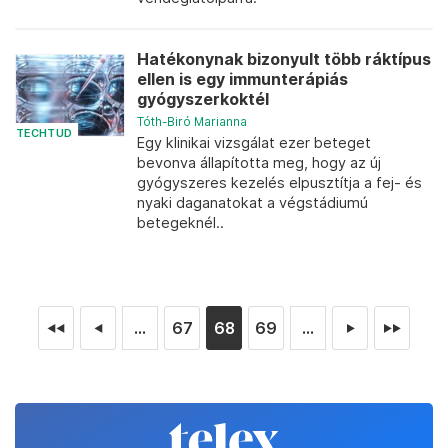
Hatékonynak bizonyult több ráktípus
ellen is egy immunterápiás
gyógyszerkoktél
Tóth-Biró Marianna
TECHTUD
Egy klinikai vizsgálat ezer beteget
bevonva állapította meg, hogy az új
gyógyszeres kezelés elpusztítja a fej- és
nyaki daganatokat a végstádiumú
betegeknél..
...
67
68
69
...
◄◄
◄
►
►►