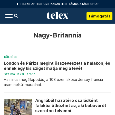
TELEX
AFTER
G7
KARAKTER
TÁMOGATÁS
SHOP
Támogatás
Nagy-Britannia
KÜLFÖLD
London és Párizs megint összeveszett a halakon, és
ennek egy kis sziget ihatja meg a levét
Szalma Baksi Ferenc
Ha nincs megállapodás, a 108 ezer lakosú Jersey francia
áram nélkül maradhat.
Angliából hazatérő családként
falakba ütközhet az, aki babavárót
szeretne felvenni