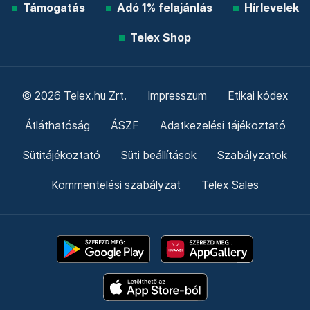
Támogatás
Adó 1% felajánlás
Hírlevelek
Telex Shop
© 2026 Telex.hu Zrt.
Impresszum
Etikai kódex
Átláthatóság
ÁSZF
Adatkezelési tájékoztató
Sütitájékoztató
Süti beállítások
Szabályzatok
Kommentelési szabályzat
Telex Sales