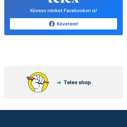
Kövess minket Facebookon is!
Követem!
Telex shop