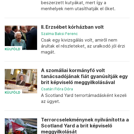
beszerzett kutyákat, mert így a
menhelyek nem utasíthatják el őket.
II. Erzsébet kórházban volt
Szalma Baksi Ferenc
Csak egy kivizsgálás volt, amiről nem
árultak el részleteket, az uralkodó jól érzi
KÜLFÖLD
magát.
A szomáliai kormányfő volt
tanácsadójának fiát gyanúsítják egy
brit képviselő meggyilkolásával
Csatári Flóra Dóra
KÜLFÖLD
A Scotland Yard terrortámadásként kezeli
az ügyet.
Terrorcselekménynek nyilvánította a
Scotland Yard a brit képviselő
meggyilkolását