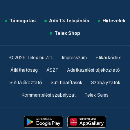
Támogatás
Adó 1% felajánlás
Hírlevelek
Telex Shop
© 2026 Telex.hu Zrt.
Impresszum
Etikai kódex
Átláthatóság
ÁSZF
Adatkezelési tájékoztató
Sütitájékoztató
Süti beállítások
Szabályzatok
Kommentelési szabályzat
Telex Sales