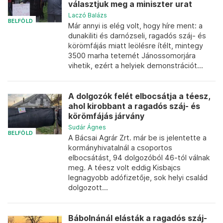
választjuk meg a miniszter urat
Laczó Balázs
BELFÖLD
Már annyi is elég volt, hogy híre ment: a
dunakiliti és darnózseli, ragadós száj- és
körömfájás miatt leölésre ítélt, mintegy
3500 marha tetemét Jánossomorjára
vihetik, ezért a helyiek demonstrációt...
A dolgozók felét elbocsátja a téesz,
ahol kirobbant a ragadós száj- és
körömfájás járvány
Sudár Ágnes
BELFÖLD
A Bácsai Agrár Zrt. már be is jelentette a
kormányhivatalnál a csoportos
elbocsátást, 94 dolgozóból 46-tól válnak
meg. A téesz volt eddig Kisbajcs
legnagyobb adófizetője, sok helyi család
dolgozott...
Bábolnánál elásták a ragadós száj-