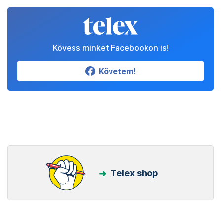
Kövess minket Facebookon is!
Követem!
Telex shop