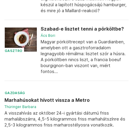
készül a lapított húspogácsájú hamburger,
és mire jó a Maillard-reakció?
Szabad-e lisztet tenni a pörköltbe?
Ács Bori
Magyar pörköltrecept van a Guardianben,
amelyben ott a gasztroforradalom
GASZTRO
legnagyobb rémálma: lisztet szór a húsra.
A pörköltben nincs liszt, a francia boeuf
bourgignon-ban viszont van, miért
fontos...
GAZDASÁG
Marhahúsokat hívott vissza a Metro
Thüringer Barbara
A visszahívás az október 24-i gyártási dátumú friss
marhalábszárra, 4,5-5 kilogrammos friss marhahátszínre és
2,5-3 kilogrammos friss marharostélyosra vonatkozik.