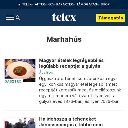
TELEX
AFTER
G7
KARAKTER
TÁMOGATÁS
SHOP
Támogatás
Marhahús
Magyar ételek legrégebbi és
legújabb receptje: a gulyás
Ács Bori
Új gasztrotörténeti sorozatunkban egy-
GASZTRO
egy ikonikus magyar étel legelső ismert
receptjét keressük meg, és melléteszünk
egy mai modern változatot. Ilyen volt a
gulyásleves 1876-ban, és ilyen 2026-ban.
Ha idehozza a teheneket
Jánossomorjára, többé nem