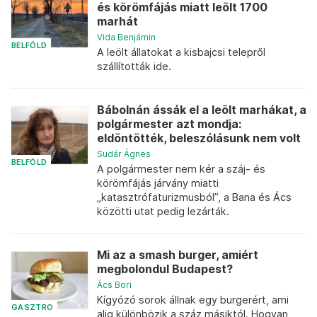
és körömfájás miatt leölt 1700
marhát
Vida Benjámin
BELFÖLD
A leölt állatokat a kisbajcsi telepről
szállították ide.
Bábolnán ássák el a leölt marhákat, a
polgármester azt mondja:
eldöntötték, beleszólásunk nem volt
Sudár Ágnes
BELFÖLD
A polgármester nem kér a száj- és
körömfájás járvány miatti
„katasztrófaturizmusból”, a Bana és Ács
közötti utat pedig lezárták.
Mi az a smash burger, amiért
megbolondul Budapest?
Ács Bori
Kígyózó sorok állnak egy burgerért, ami
GASZTRO
alig különbözik a száz másiktól. Hogyan