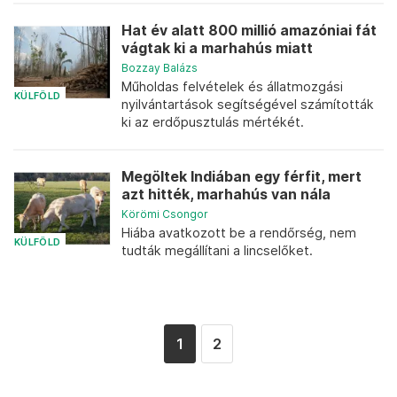
Hat év alatt 800 millió amazóniai fát
vágtak ki a marhahús miatt
Bozzay Balázs
Műholdas felvételek és állatmozgási
KÜLFÖLD
nyilvántartások segítségével számították
ki az erdőpusztulás mértékét.
Megöltek Indiában egy férfit, mert
azt hitték, marhahús van nála
Körömi Csongor
Hiába avatkozott be a rendőrség, nem
KÜLFÖLD
tudták megállítani a lincselőket.
1
2