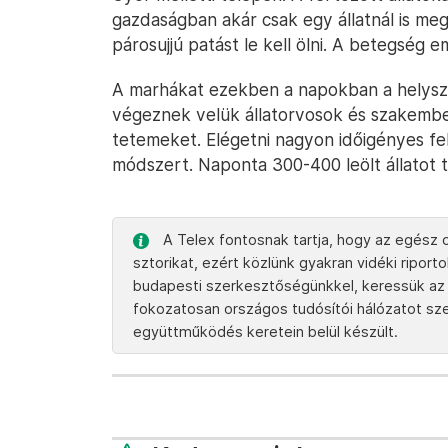
gazdaságban akár csak egy állatnál is meg
párosujjú patást le kell ölni. A betegség 
A marhákat ezekben a napokban a helyszí
végeznek velük állatorvosok és szakembere
tetemeket. Elégetni nagyon időigényes fel
módszert. Naponta 300-400 leölt állatot
A Telex fontosnak tartja, hogy az egész o
sztorikat, ezért közlünk gyakran vidéki ripor
budapesti szerkesztőségünkkel, keressük az 
fokozatosan országos tudósítói hálózatot szere
együttműködés keretein belül készült.