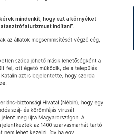
gkérek mindenkit, hogy ezt a környéket
tasztrófaturizmust indítani”.
sak az állatok megsemmisítését végző cég,
yetlen szóba jöhető másik lehetőségként a
t fel, ott égető működik, de a település
Katalin azt is bejelentette, hogy szerda
ze.
erlánc-biztonsági Hivatal (Nébih), hogy egy
adós száj- és körömfájás vírusát
n jelent meg újra Magyarországon. A
n jelentkeztek az 1400 szarvasmarhát tartó
at nem lehet kezelni, így ha egy