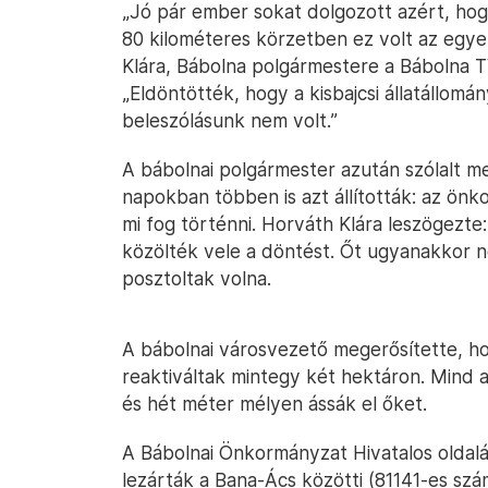
„Jó pár ember sokat dolgozott azért, hog
80 kilométeres körzetben ez volt az egye
Klára, Bábolna polgármestere a Bábolna
„Eldöntötték, hogy a kisbajcsi állatállomá
beleszólásunk nem volt.”
A bábolnai polgármester azután szólalt me
napokban többen is azt állították: az önk
mi fog történni. Horváth Klára leszögezte
közölték vele a döntést. Őt ugyanakkor ne
posztoltak volna.
A bábolnai városvezető megerősítette, 
reaktiváltak mintegy két hektáron. Mind az 
és hét méter mélyen ássák el őket.
A Bábolnai Önkormányzat Hivatalos oldalán
lezárták a Bana-Ács közötti (81141-es szá