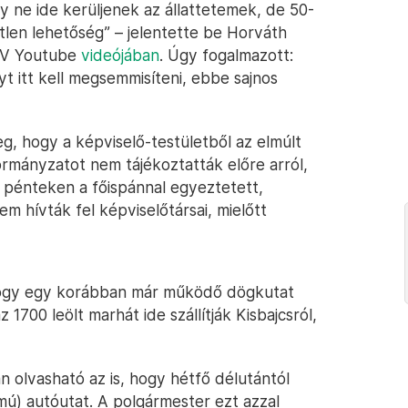
y ne ide kerüljenek az állattetemek, de 50-
tlen lehetőség” – jelentette be Horváth
 TV Youtube
videójában
. Úgy fogalmazott:
nyt itt kell megsemmisíteni, ebbe sajnos
g, hogy a képviselő-testületből az elmúlt
ormányzatot nem tájékoztatták előre arról,
: pénteken a főispánnal egyeztetett,
m hívták fel képviselőtársai, mielőtt
hogy egy korábban már működő dögkutat
1700 leölt marhát ide szállítják Kisbajcsról,
 olvasható az is, hogy hétfő délutántól
mú) autóutat. A polgármester ezt azzal