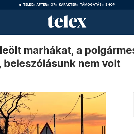
TELEX
AFTER
G7
KARAKTER
TÁMOGATÁS
SHOP
leölt marhákat, a polgárme
, beleszólásunk nem volt