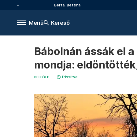
Berta, Bettina
Menü
Kereső
Bábolnán ássák el a 
mondja: eldöntötték
frissítve
BELFÖLD