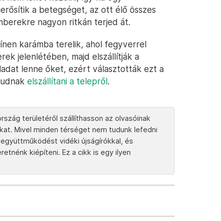
erősítik a betegséget, az ott élő összes
emberekre nagyon ritkán terjed át.
nen karámba terelik, ahol fegyverrel
k jelenlétében, majd elszállítják a
adat lenne őket, ezért választották ezt a
 tudnak
elszállítani a telepről
.
rszág területéről szállíthasson az olvasóinak
tokat. Mivel minden térséget nem tudunk lefedni
együttműködést vidéki újságírókkal, és
tnénk kiépíteni. Ez a cikk is egy ilyen