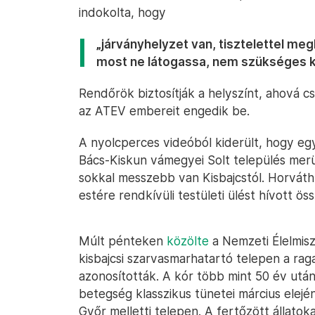
indokolta, hogy
„járványhelyzet van, tisztelettel me
most ne látogassa, nem szükséges ka
Rendőrök biztosítják a helyszínt, ahová c
az ATEV embereit engedik be.
A nyolcperces videóból kiderült, hogy eg
Bács-Kiskun vámegyei Solt település merül
sokkal messzebb van Kisbajcstól. Horváth 
estére rendkívüli testületi ülést hívott öss
Múlt pénteken
közölte
a Nemzeti Élelmisz
kisbajcsi szarvasmarhatartó telepen a rag
azonosították. A kór több mint 50 év utá
betegség klasszikus tünetei március elejé
Győr melletti telepen. A fertőzött állatok