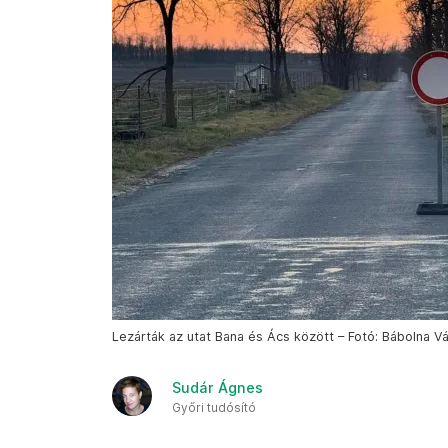
Lezárták az utat Bana és Ács között – Fotó: Bábolna V
Sudár Ágnes
Győri tudósító