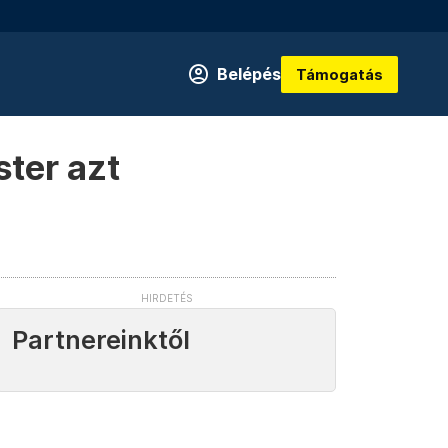
Belépés
Támogatás
ster azt
Partnereinktől