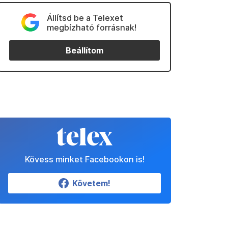
Állítsd be a Telexet
megbízható forrásnak!
Beállítom
Kövess minket Facebookon is!
Követem!