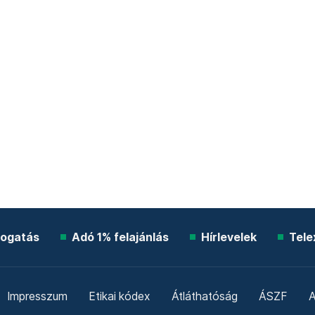
ogatás
Adó 1% felajánlás
Hírlevelek
Tele
Impresszum
Etikai kódex
Átláthatóság
ÁSZF
A