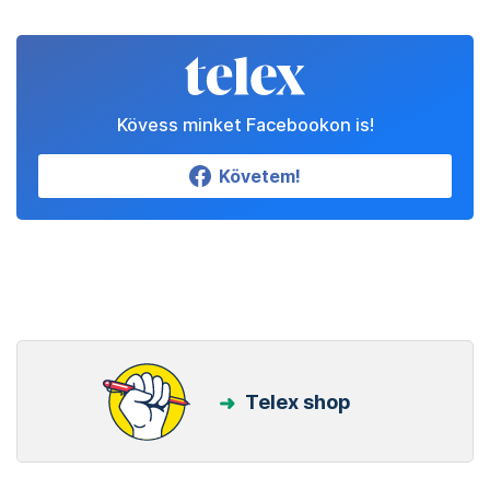
Kövess minket Facebookon is!
Követem!
Telex shop