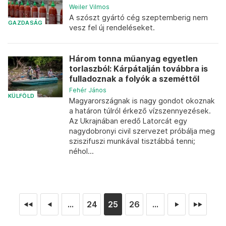
Weiler Vilmos
A szószt gyártó cég szeptemberig nem
GAZDASÁG
vesz fel új rendeléseket.
Három tonna műanyag egyetlen
torlaszból: Kárpátalján továbbra is
fulladoznak a folyók a szeméttől
Fehér János
KÜLFÖLD
Magyarországnak is nagy gondot okoznak
a határon túlról érkező vízszennyezések.
Az Ukrajnában eredő Latorcát egy
nagydobronyi civil szervezet próbálja meg
sziszifuszi munkával tisztábbá tenni;
néhol...
...
24
25
26
...
◄◄
◄
►
►►