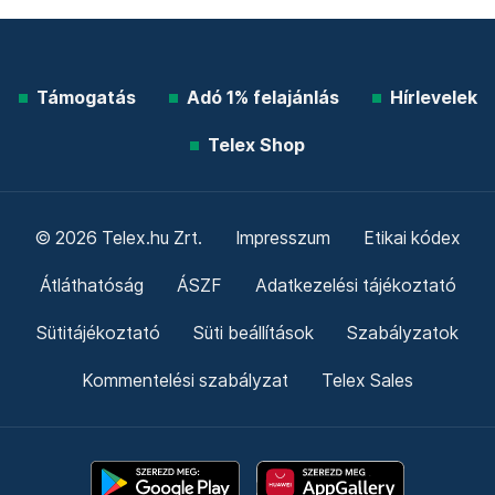
Támogatás
Adó 1% felajánlás
Hírlevelek
Telex Shop
© 2026 Telex.hu Zrt.
Impresszum
Etikai kódex
Átláthatóság
ÁSZF
Adatkezelési tájékoztató
Sütitájékoztató
Süti beállítások
Szabályzatok
Kommentelési szabályzat
Telex Sales