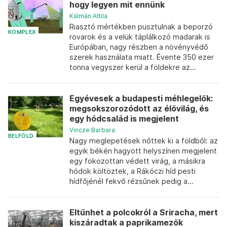
hogy legyen mit ennünk
Kálmán Attila
Riasztó mértékben pusztulnak a beporzó
KOMPLEX
rovarok és a velük táplálkozó madarak is
Európában, nagy részben a növényvédő
szerek használata miatt. Évente 350 ezer
tonna vegyszer kerül a földekre az...
Egyévesek a budapesti méhlegelők:
megsokszorozódott az élővilág, és
egy hódcsalád is megjelent
Vincze Barbara
BELFÖLD
Nagy meglepetések nőttek ki a földből: az
egyik békén hagyott helyszínen megjelent
egy fokozottan védett virág, a másikra
hódok költöztek, a Rákóczi híd pesti
hídfőjénél fekvő rézsűnek pedig a...
Eltűnhet a polcokról a Sriracha, mert
kiszáradtak a paprikamezők