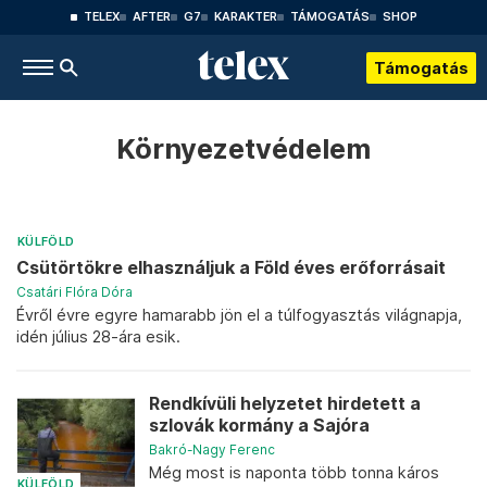
TELEX
AFTER
G7
KARAKTER
TÁMOGATÁS
SHOP
Támogatás
Környezetvédelem
KÜLFÖLD
Csütörtökre elhasználjuk a Föld éves erőforrásait
Csatári Flóra Dóra
Évről évre egyre hamarabb jön el a túlfogyasztás világnapja,
idén július 28-ára esik.
Rendkívüli helyzetet hirdetett a
szlovák kormány a Sajóra
Bakró-Nagy Ferenc
Még most is naponta több tonna káros
KÜLFÖLD