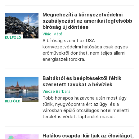
Megnehezíti a környezetvédelmi
szabályozást az amerikai legfelsőbb
bíróság új döntése
Világi Máté
KÜLFÖLD
A bíróság szerint az USA
környezetvédelmi hatósága csak egyes
erőművekről dönthet, nem teljes állami
energiaszektorokra.
Baltáktól és beépítésektől féltik
szeretett tavukat a hévíziek
Vincze Barbara
Több hónapos huzavona után most úgy
BELFÖLD
tűnik, nyugvópontra ért az ügy, és a
városban épülő ötcsillagos hotel melletti
terület is védett lápterület marad.
Halálos csapda: kiirtjuk az élővilágot,