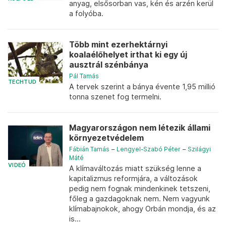
anyag, elsősorban vas, kén és arzén kerül
a folyóba.
Több mint ezerhektárnyi
koalaélőhelyet irthat ki egy új
ausztrál szénbánya
Pál Tamás
TECHTUD
A tervek szerint a bánya évente 1,95 millió
tonna szenet fog termelni.
Magyarországon nem létezik állami
környezetvédelem
Fábián Tamás
–
Lengyel-Szabó Péter
–
Szilágyi
Máté
VIDEÓ
A klímaváltozás miatt szükség lenne a
kapitalizmus reformjára, a változások
pedig nem fognak mindenkinek tetszeni,
főleg a gazdagoknak nem. Nem vagyunk
klímabajnokok, ahogy Orbán mondja, és az
is...