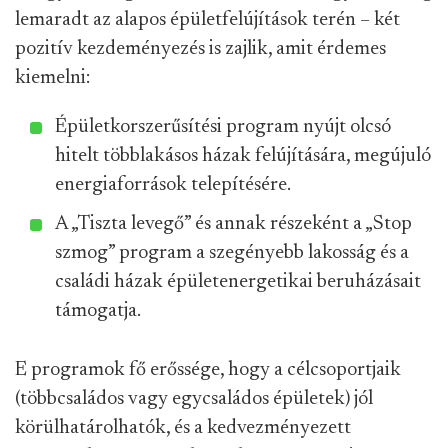
lemaradt az alapos épületfelújítások terén – két
pozitív kezdeményezés is zajlik, amit érdemes
kiemelni:
Épületkorszerűsítési program nyújt olcsó
hitelt többlakásos házak felújítására, megújuló
energiaforrások telepítésére.
A „Tiszta levegő” és annak részeként a „Stop
szmog” program a szegényebb lakosság és a
családi házak épületenergetikai beruházásait
támogatja.
E programok fő erőssége, hogy a célcsoportjaik
(többcsaládos vagy egycsaládos épületek) jól
körülhatárolhatók, és a kedvezményezett