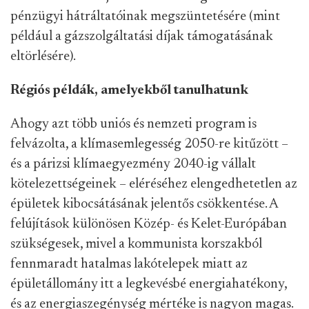
pénzügyi hátráltatóinak megszüntetésére (mint
például a gázszolgáltatási díjak támogatásának
eltörlésére).
Régiós példák, amelyekből tanulhatunk
Ahogy azt több uniós és nemzeti program is
felvázolta, a klímasemlegesség 2050-re kitűzött –
és a párizsi klímaegyezmény 2040-ig vállalt
kötelezettségeinek – eléréséhez elengedhetetlen az
épületek kibocsátásának jelentős csökkentése. A
felújítások különösen Közép- és Kelet-Európában
szükségesek, mivel a kommunista korszakból
fennmaradt hatalmas lakótelepek miatt az
épületállomány itt a legkevésbé energiahatékony,
és az energiaszegénység mértéke is nagyon magas.