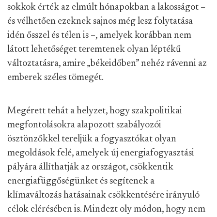
sokkok érték az elmúlt hónapokban a lakosságot –
és vélhetően ezeknek sajnos még lesz folytatása
idén ősszel és télen is –, amelyek korábban nem
látott lehetőséget teremtenek olyan léptékű
változtatásra, amire „békeidőben” nehéz rávenni az
emberek széles tömegét.
Megérett tehát a helyzet, hogy szakpolitikai
megfontolásokra alapozott szabályozói
ösztönzőkkel tereljük a fogyasztókat olyan
megoldások felé, amelyek új energiafogyasztási
pályára állíthatják az országot, csökkentik
energiafüggőségünket és segítenek a
klímaváltozás hatásainak csökkentésére irányuló
célok elérésében is. Mindezt oly módon, hogy nem