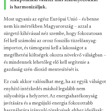
szakpolitikai választ más szabályozókkal
is harmonizáljuk.
Most ugyanis az egész Európai Unió – és benne
nem kis mértékben Magyarország – azzal a
sürgető kihívással néz szembe, hogy fokozatosan
fel kell számolni az orosz fosszilis tüzelőanyag-
importot, és támogatni kell a lakosságot a
megélhetési költségek okozta növekvő válságban –
és mindennek lehetőleg elő kell segítenie a
gazdaság szén-dioxid-mentesítését is.
Ez csak akkor valósulhat meg, ha az egyik válságot
enyhítő intézkedés máshol legalább nem
súlyosbítja a helyzetet. Az energiahatékonyság
javítására és a megújuló energia fokozottabb
használatára irányuló törekvések ehhez ideálisak: