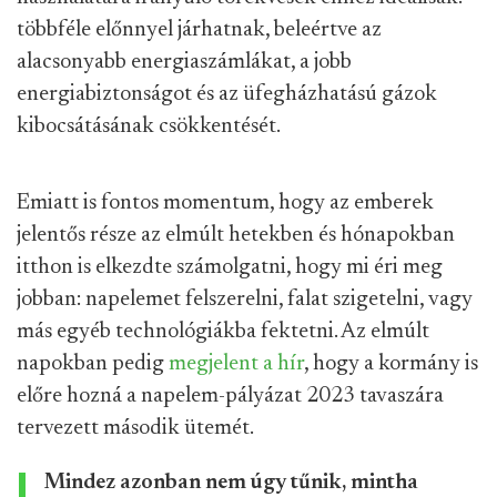
többféle előnnyel járhatnak, beleértve az
alacsonyabb energiaszámlákat, a jobb
energiabiztonságot és az üfegházhatású gázok
kibocsátásának csökkentését.
Emiatt is fontos momentum, hogy az emberek
jelentős része az elmúlt hetekben és hónapokban
itthon is elkezdte számolgatni, hogy mi éri meg
jobban: napelemet felszerelni, falat szigetelni, vagy
más egyéb technológiákba fektetni. Az elmúlt
napokban pedig
megjelent a hír
, hogy a kormány is
előre hozná a napelem-pályázat 2023 tavaszára
tervezett második ütemét.
Mindez azonban nem úgy tűnik, mintha