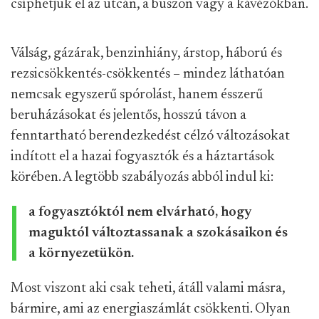
csíphetjük el az utcán, a buszon vagy a kávézókban.
Válság, gázárak, benzinhiány, árstop, háború és
rezsicsökkentés-csökkentés – mindez láthatóan
nemcsak egyszerű spórolást, hanem ésszerű
beruházásokat és jelentős, hosszú távon a
fenntartható berendezkedést célzó változásokat
indított el a hazai fogyasztók és a háztartások
körében. A legtöbb szabályozás abból indul ki:
a fogyasztóktól nem elvárható, hogy
maguktól változtassanak a szokásaikon és
a környezetükön.
Most viszont aki csak teheti, átáll valami másra,
bármire, ami az energiaszámlát csökkenti. Olyan