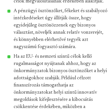
célok megvalósításának érdekében alakítják.
A pénzügyi ösztönzőket, fékeket és szabályozó
intézkedéseket úgy állítják össze, hogy
egyidejűleg ösztönözzenek egy bizonyos
választást, növeljék annak relatív vonzerejét,
és könnyebben elérhetővé tegyék azt
nagyszámú fogyasztó számára.
Ha az EU- és nemzeti szintű célok kellő
rugalmasságot nyújtanak ahhoz, hogy az
önkormányzatok bizonyos ösztönzőket a helyi
adottságokhoz szabják. Például célzott
finanszírozás támogathatja az
önkormányzatokat helyi szintű innovatív
megoldások kifejlesztésére a kibocsátás
csökkentése érdekében, miközben a