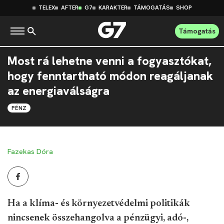
TELEX
AFTER
G7
KARAKTER
TÁMOGATÁS
SHOP
Támogatás
Most rá lehetne venni a fogyasztókat,
hogy fenntartható módon reagáljanak
az energiaválságra
PÉNZ
Fazekas Dóra
Ha a klíma- és környezetvédelmi politikák
nincsenek összehangolva a pénzügyi, adó-,