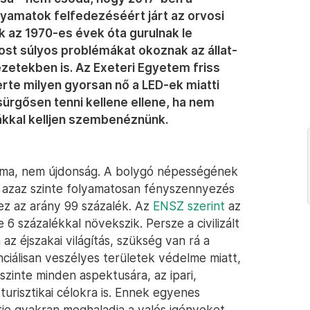
olyamatok felfedezéséért járt az orvosi
k az 1970-es évek óta gurulnak le
st súlyos problémákat okoznak az állat-
zetekben is. Az Exeteri Egyetem friss
erte milyen gyorsan nő a LED-ek miatti
ürgősen tenni kellene ellene, ha nem
kkal kelljen szembenéznünk.
éma, nem újdonság. A bolygó népességének
l, azaz szinte folyamatosan fényszennyezés
ez az arány 99 százalék. Az
ENSZ szerint
az
6 százalékkal növekszik. Persze a civilizált
z éjszakai világítás, szükség van rá a
nciálisan veszélyes területek védelme miatt,
zinte minden aspektusára, az ipari,
urisztikai célokra is. Ennek egyenes
je gyakran meghaladja a valós igényeket,