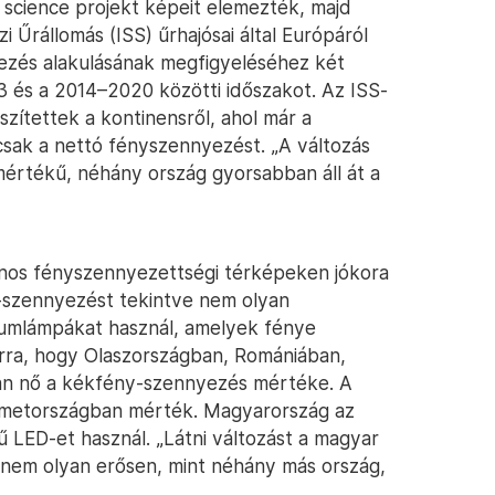
n science projekt képeit elemezték, majd
 Űrállomás (ISS) űrhajósai által Európáról
yezés alakulásának megfigyeléséhez két
3 és a 2014–2020 közötti időszakot. Az ISS-
zítettek a kontinensről, ahol már a
csak a nettó fényszennyezést. „A változás
rtékű, néhány ország gyorsabban áll át a
lános fényszennyezettségi térképeken jókora
y-szennyezést tekintve nem olyan
iumlámpákat használ, amelyek fénye
 arra, hogy Olaszországban, Romániában,
ian nő a kékfény-szennyezés mértéke. A
émetországban mérték. Magyarország az
 LED-et használ. „Látni változást a magyar
e nem olyan erősen, mint néhány más ország,