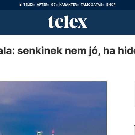
TELEX
AFTER
G7
KARAKTER
TÁMOGATÁS
SHOP
ala: senkinek nem jó, ha hi