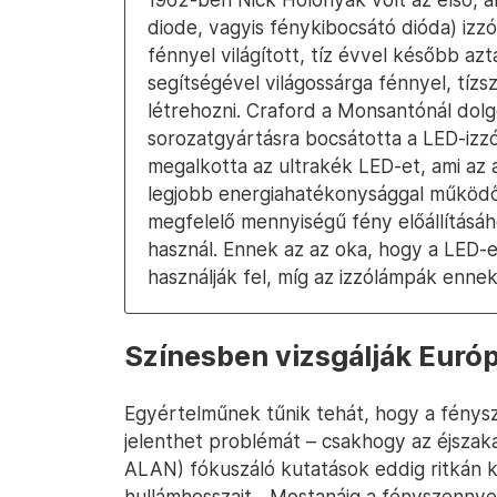
diode, vagyis fénykibocsátó dióda) izzó
fénnyel világított, tíz évvel később az
segítségével világossárga fénnyel, tízs
létrehozni. Craford a Monsantónál dolgoz
sorozatgyártásra bocsátotta a LED-izz
megalkotta az ultrakék LED-et, ami az a
legjobb energiahatékonysággal működő
megfelelő mennyiségű fény előállításá
használ. Ennek az az oka, hogy a LED-ek
használják fel, míg az izzólámpák ennek
Színesben vizsgálják Euró
Egyértelműnek tűnik tehát, hogy a fény
jelenthet problémát – csakhogy az éjszakai 
ALAN) fókuszáló kutatások eddig ritkán 
hullámhosszait. „Mostanáig a fényszennye