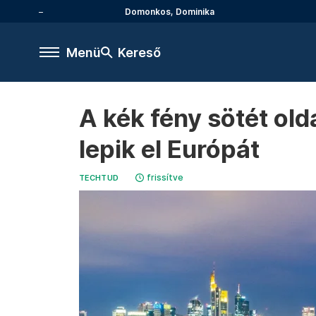
Domonkos, Dominika
Menü
Kereső
A kék fény sötét old
lepik el Európát
frissítve
TECHTUD