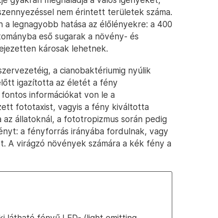
szennyezéssel nem érintett területek száma.
 a legnagyobb hatása az élőlényekre: a 400
rtományba eső sugarak a növény- és
ifejezetten károsak lehetnek.
zervezetéig, a cianobaktériumig nyúlik
lőtt igazította az életét a fény
 fontos információkat von le a
tt fototaxist, vagyis a fény kiváltotta
 az állatoknál, a fototropizmus során pedig
ényt: a fényforrás irányába fordulnak, vagy
t. A virágzó növények számára a kék fény a
i látható fényű LED- (light emitting