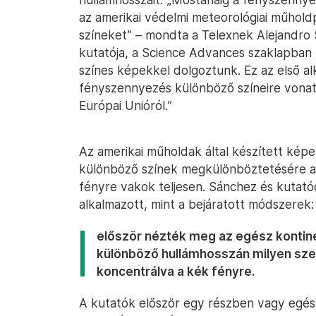
az amerikai védelmi meteorológiai műhold
színeket” – mondta a Telexnek Alejandro
kutatója, a Science Advances szaklapban
színes képekkel dolgoztunk. Ez az első a
fényszennyezés különböző színeire vonat
Európai Unióról.”
Az amerikai műholdak által készített kép
különböző színek megkülönböztetésére al
fényre vakok teljesen. Sánchez és kutat
alkalmazott, mint a bejáratott módszerek:
először nézték meg az egész kontin
különböző hullámhosszán milyen sze
koncentrálva a kék fényre.
A kutatók először egy részben vagy egé