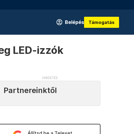
Belépés
Támogatás
deg LED-izzók
Partnereinktől
Állítsd be a Telexet