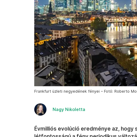
Frankfurt üzleti negyedének fényei – Fotó: Roberto Moi
Nagy Nikoletta
Évmilliós evolúció eredménye az, hogy
létfontosságú a fény periodikus változ