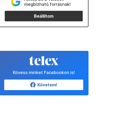
megbízható forrásnak!
Beállítom
Kövess minket Facebookon is!
Követem!