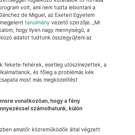
program volt, ami nem tudta lebontani a
 Sánchez de Miguel, az Exeteri Egyetem
 megjelent
tanulmány
vezető szerzője. „Mi
lkalom, hogy ilyen nagy mennyiségű, a
kozó adatot tudtunk összegyűjteni az
ek fekete-fehérek, esetleg utószínezettek, a
kalmatlanok, és főleg a problémás kék
ócsapata most más megközelítést
ensre vonatkozóan, hogy a fény
nnyezéssel számolhatunk, külön
szben amatőr közreműködők által végzett