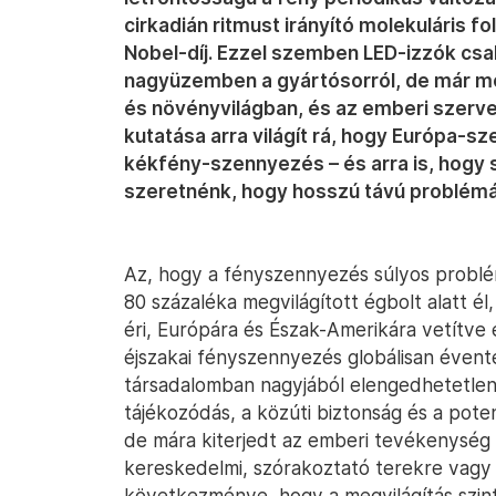
cirkadián ritmust irányító molekuláris f
Nobel-díj. Ezzel szemben LED-izzók csa
nagyüzemben a gyártósorról, de már mo
és növényvilágban, és az emberi szerve
kutatása arra világít rá, hogy Európa-sz
kékfény-szennyezés – és arra is, hogy s
szeretnénk, hogy hosszú távú problémá
Az, hogy a fényszennyezés súlyos probl
80 százaléka megvilágított égbolt alatt é
éri, Európára és Észak-Amerikára vetítve 
éjszakai fényszennyezés globálisan évente 
társadalomban nagyjából elengedhetetlen a
tájékozódás, a közúti biztonság és a pote
de mára kiterjedt az emberi tevékenység s
kereskedelmi, szórakoztató terekre vagy t
következménye, hogy a megvilágítás szint