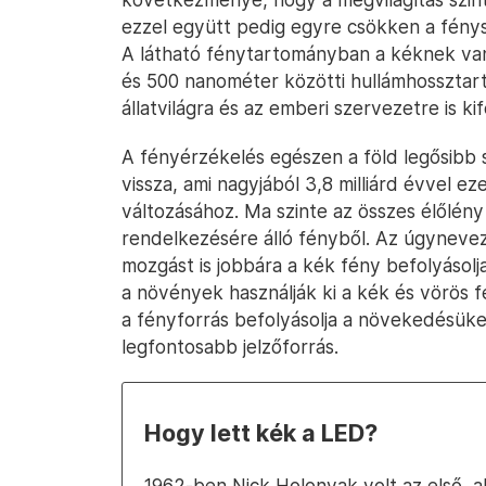
ezzel együtt pedig egyre csökken a fény
A látható fénytartományban a kéknek van
és 500 nanométer közötti hullámhosszta
állatvilágra és az emberi szervezetre is k
A fényérzékelés egészen a föld legősibb s
vissza, ami nagyjából 3,8 milliárd évvel eze
változásához. Ma szinte az összes élőlény
rendelkezésére álló fényből. Az úgyneveze
mozgást is jobbára a kék fény befolyásolja
a növények használják ki a kék és vörös f
a fényforrás befolyásolja a növekedésüke
legfontosabb jelzőforrás.
Hogy lett kék a LED?
1962-ben Nick Holonyak volt az első, ak