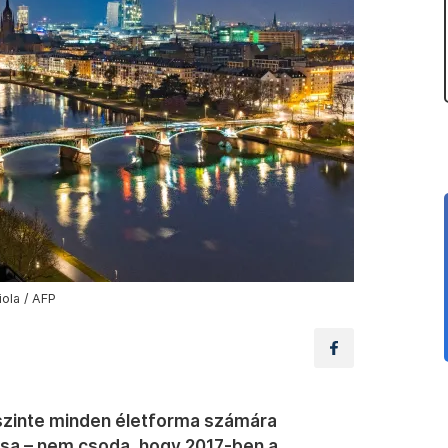
ola / AFP
 szinte minden életforma számára
ása – nem csoda, hogy 2017-ben a