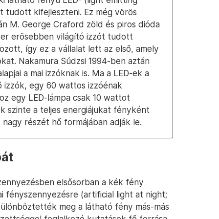
t tudott kifejleszteni. Ez még vörös
tán M. George Craford zöld és piros dióda
zer erősebben világító izzót tudott
ott, így ez a vállalat lett az első, amely
ókat. Nakamura Súdzsi 1994-ben aztán
lapjai a mai izzóknak is. Ma a LED-ek a
 izzók, egy 60 wattos izzóénak
hoz egy LED-lámpa csak 10 wattot
 szinte a teljes energiájukat fényként
 nagy részét hő formájában adják le.
pát
szennyezésben elsősorban a kék fény
fényszennyezésre (artificial light at night;
különböztették meg a látható fény más-más
zettséggel foglalkozó kutatások fő forrása