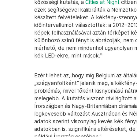
közösségi kutatás, a
Cities at Night
citize
ezek segítségével kalibrálták a Nemzetközi
készített felvételeket. A kékfény-szenn
időintervallumot választottak: a 2012–201
képek felhasználásával aztán térképet kés
különböző színű fényt is ábrázolják, nem 
mérhető, de nem mindenhol ugyanolyan mé
kék LED-ekre, mint mások.”
Ezért lehet az, hogy míg Belgium az álta
„szégyenfoltként” jelenik meg, a kékfén
problémás, mivel főként kisnyomású nátr
melegebb. A kutatás viszont rávilágított
Írországban és Nagy-Britanniában dráma
legkevesebb változást Ausztriában és N
adatok szerint viszonylag kevés kék fényű
adatokban is, szignifikáns eltéréseket, d
például Írország esetében.”