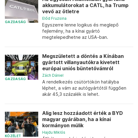
akkumulátorokat a CATL, ha Trump
vevő az ötletre
Előd Fruzsina
GAZDASÁG
Egyszerre lenne logikus és meglepő
fejlemény, ha a kínai gyártó
megtelepedhetne az USA-ban.
Megszületett a döntés a Kínában
gyártott villanyautókra kivetett
európai uniós büntetővámról
Zách Dániel
GAZDASÁG
A rendelkezés csütörtökön hatályba
léphet, a vám az autógyártótól függően
akár 45,3 százalék is lehet.
Alig lesz hozzáadott érték a BYD
magyar gyárában, ha a kínai
kormányon múlik
Hajdu Miklós
KÖZÉLET