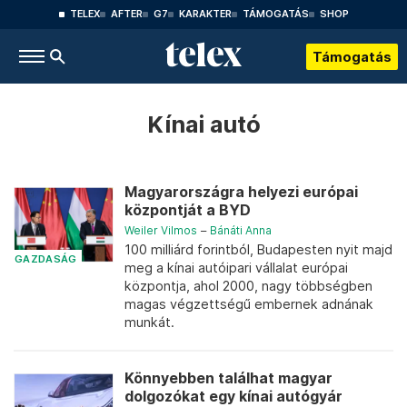
TELEX
AFTER
G7
KARAKTER
TÁMOGATÁS
SHOP
Támogatás
Kínai autó
Magyarországra helyezi európai
központját a BYD
Weiler Vilmos
–
Bánáti Anna
100 milliárd forintból, Budapesten nyit majd
GAZDASÁG
meg a kínai autóipari vállalat európai
központja, ahol 2000, nagy többségben
magas végzettségű embernek adnának
munkát.
Könnyebben találhat magyar
dolgozókat egy kínai autógyár