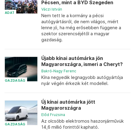
Pécsen, mint a BYD Szegeden
Váczi István
ADAT
Nem tett le a kormány a pécsi
autógyártásról, de nem világos, miért
lenne jó, ha még erősebben függene a
szektor szerencséjétől a magyar
gazdaság.
Újabb kínai autómárka jön
Magyarországra, ismeri a Cheryt?
Bakró-Nagy Ferenc
Kína negyedik legnagyobb autógyártója
GAZDASÁG
nyár végén érkezik két modellel.
Új kínai autómárka jött
Magyarországra
Előd Fruzsina
Az olcsóbb elektromos haszonjárművük
GAZDASÁG
14,6 millió forinttól kapható.