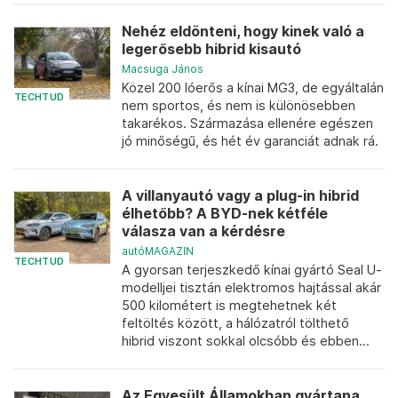
Nehéz eldönteni, hogy kinek való a
legerősebb hibrid kisautó
Macsuga János
Közel 200 lóerős a kínai MG3, de egyáltalán
TECHTUD
nem sportos, és nem is különösebben
takarékos. Származása ellenére egészen
jó minőségű, és hét év garanciát adnak rá.
A villanyautó vagy a plug-in hibrid
élhetőbb? A BYD-nek kétféle
válasza van a kérdésre
autóMAGAZIN
TECHTUD
A gyorsan terjeszkedő kínai gyártó Seal U-
modelljei tisztán elektromos hajtással akár
500 kilométert is megtehetnek két
feltöltés között, a hálózatról tölthető
hibrid viszont sokkal olcsóbb és ebben...
Az Egyesült Államokban gyártana