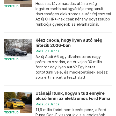
Hosszas távolmaradás után a világ
TECHTUD
legsikeresebb autógyártója megtanult
tisztességes elektromos autót fejleszteni.
Az új C-HR+-nak csak néhány egyszerűbb
funkciója gyengébb az elvárhatónál.
Kész csoda, hogy ilyen autó még
létezik 2026-ban
Macsuga János
Az új Audi A6 egy dízelmotoros nagy
TECHTUD
prémium szedán, de ér vajon 30 millió
forintot egy ilyen autó? Egy hetet
töltöttünk vele, és meglepetések egész
sora ért minket a teszt alatt.
Utánajártunk, hogyan tud ennyire
olcsó lenni az elektromos Ford Puma
Macsuga János
11,9 millió forint nem kevés pénz, a Ford
TECHTUD
Puma Gen-E viszont így is a legolcsóbb