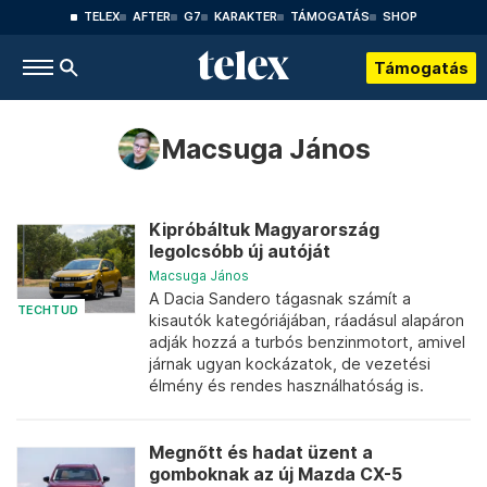
TELEX
AFTER
G7
KARAKTER
TÁMOGATÁS
SHOP
Támogatás
Macsuga János
Kipróbáltuk Magyarország
legolcsóbb új autóját
Macsuga János
A Dacia Sandero tágasnak számít a
TECHTUD
kisautók kategóriájában, ráadásul alapáron
adják hozzá a turbós benzinmotort, amivel
járnak ugyan kockázatok, de vezetési
élmény és rendes használhatóság is.
Megnőtt és hadat üzent a
gomboknak az új Mazda CX-5