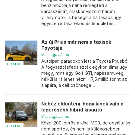
benzinmotorja néha remegteti a
karosszériát, máskor viszont három
villanymotor is besegít a hajtásába, így
egyszerre takarékos és lendületes.
Az új Prius már nem a taxisok
Toyotája
Macsuga János
Autóipari paradoxon lett a Toyota Priusból.
TECHTUD
A fogyasztásfetisiszták egykori álma úgy
megy, mint egy Golf GTI, napszemüveg
nélkül is rá lehet nézni, 17,5 millió forint az
alapára, a célközönsége...
Nehéz eldönteni, hogy kinek való a
legerősebb hibrid kisautó
Macsuga János
Közel 200 lóerős a kínai MG3, de egyáltalán
TECHTUD
nem sportos, és nem is különösebben
takarékos. Származása ellenére egészen