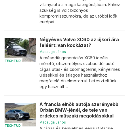
villanyautó a maga kategóriájában. Ehhez
szükség is volt bizonyos
kompromisszumokra, de az utóbbi idők
európai...
Négyéves Volvo XC60 az újkori ára
feléért: van kockázat?
Macsuga János
A második generációs XC60 ideális
TECHTUD
méretű, ötszemélyes szabadidő-autó
tágas utas- és csomagtérrel, kényelmes
ülésekkel és átlagos használathoz
megfelelő dízelmotorral. Leteszteltünk
egy használt...
A francia elnök autója szerényebb
Orbán BMW-jénél, de tele van
érdekes műszaki megoldásokkal
Macsuga János
TECHTUD
A tágas és kényelmes Renault Rafale