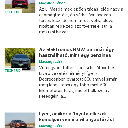
Macsuga János
Az új Mazda meglepően tágas, elég nagy a
TECHTUD
csomagtartója, és várhatóan nagyon
tartós lesz, de nem ártott volna eleve
hibátlan fedélzeti szoftverrel ellátni a
mostani helyett.
Az elektromos BMW, ami már úgy
használható, mint egy benzines
Macsuga János
Villámgyors töltést, óriási hatótávot és
TECHTUD
kiváló vezetési élményt ígér a
Debrecenben gyártott iX3, amivel simán
meg lehet tenni egy több mint 500
kilométeres túrát, mielőtt elkezdjük
keresgélni a...
Ilyen, amikor a Toyota elkezdi
komolyan venni a villanyautózást
Macsuga János