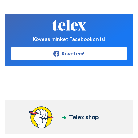
Kövess minket Facebookon is!
Követem!
Telex shop