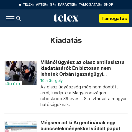
TELEX
AFTER
G7
KARAKTER
TÁMOGATÁS
SHOP
Támogatás
Kiadatás
Milánói ügyész az olasz antifasiszta
kiadatásáról: Én biztosan nem
lehetek Orbán igazságügyi...
Tóth Gergely
KÜLFÖLD
Az olasz ügyészség még nem döntött
arról, kiadja-e a Magyarországon
raboskodó 39 éves I. S. elvtársát a magyar
hatóságoknak.
Mégsem ad ki Argentínának egy
bűncselekményekkel vádolt papot