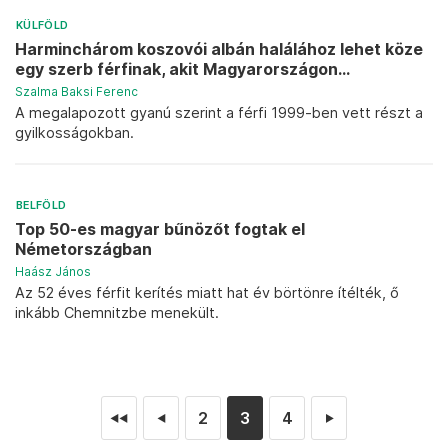
KÜLFÖLD
Harminchárom koszovói albán halálához lehet köze
egy szerb férfinak, akit Magyarországon...
Szalma Baksi Ferenc
A megalapozott gyanú szerint a férfi 1999-ben vett részt a
gyilkosságokban.
BELFÖLD
Top 50-es magyar bűnözőt fogtak el
Németországban
Haász János
Az 52 éves férfit kerítés miatt hat év börtönre ítélték, ő
inkább Chemnitzbe menekült.
2
3
4
◄◄
◄
►