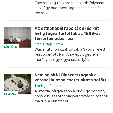
Olaszország részére hosszabb folyamat
lesz. Egy budapesti ingatlan is a csalás
része volt.
Az otthonából rabolták el és két
hétig fogva tartották az 1988-as
terrortámadás líbiai...
Aradi Hanga Zsófia
KÜLFÖLD
Washingtonba szállították a Skócia felett
felrobbantott Pan Am-repülőgép elleni
merénylet egyik gyanúsítottját.
Nem adják ki Olaszországnak a
veronai buszbalesetet okozó sofőrt
Thüringer Barbara
A szerdai tárgyaláson a bíró úgy döntött,
BELFÖLD
hogy a buszsofőr Magyarországon töltheti
majd le a büntetést.