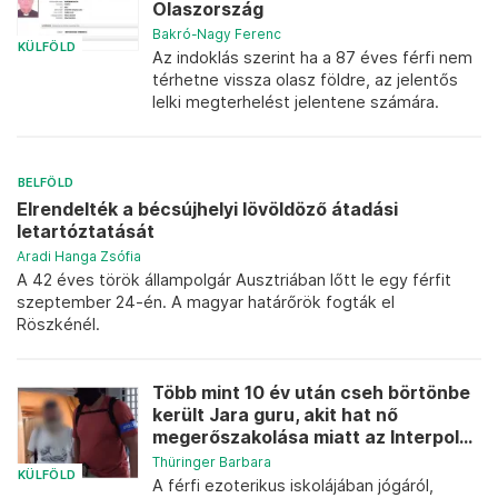
Olaszország
Bakró-Nagy Ferenc
KÜLFÖLD
Az indoklás szerint ha a 87 éves férfi nem
térhetne vissza olasz földre, az jelentős
lelki megterhelést jelentene számára.
BELFÖLD
Elrendelték a bécsújhelyi lövöldöző átadási
letartóztatását
Aradi Hanga Zsófia
A 42 éves török állampolgár Ausztriában lőtt le egy férfit
szeptember 24-én. A magyar határőrök fogták el
Röszkénél.
Több mint 10 év után cseh börtönbe
került Jara guru, akit hat nő
megerőszakolása miatt az Interpol...
Thüringer Barbara
KÜLFÖLD
A férfi ezoterikus iskolájában jógáról,