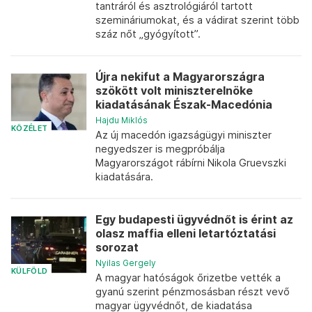
tantráról és asztrológiáról tartott
szemináriumokat, és a vádirat szerint több
száz nőt „gyógyított”.
Újra nekifut a Magyarországra
szökött volt miniszterelnöke
kiadatásának Észak-Macedónia
Hajdu Miklós
KÖZÉLET
Az új macedón igazságügyi miniszter
negyedszer is megpróbálja
Magyarországot rábírni Nikola Gruevszki
kiadatására.
Egy budapesti ügyvédnőt is érint az
olasz maffia elleni letartóztatási
sorozat
Nyilas Gergely
KÜLFÖLD
A magyar hatóságok őrizetbe vették a
gyanú szerint pénzmosásban részt vevő
magyar ügyvédnőt, de kiadatása