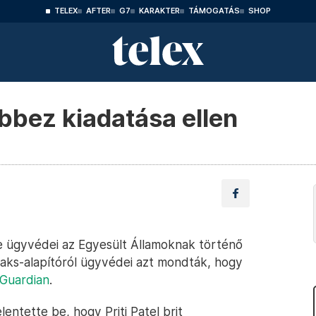
TELEX
AFTER
G7
KARAKTER
TÁMOGATÁS
SHOP
ebbez kiadatása ellen
e ügyvédei az Egyesült Államoknak történő
eaks-alapítóról ügyvédei azt mondták, hogy
Guardian
.
lentette be, hogy Priti Patel brit