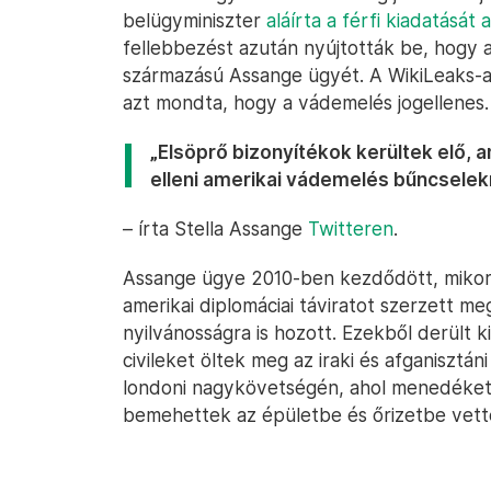
belügyminiszter
aláírta a férfi kiadatását
fellebbezést azután nyújtották be, hogy a
származású Assange ügyét. A WikiLeaks-al
azt mondta, hogy a vádemelés jogellenes.
„Elsöprő bizonyítékok kerültek elő, a
elleni amerikai vádemelés bűncsele
– írta Stella Assange
Twitteren
.
Assange ügye 2010-ben kezdődött, mikor 
amerikai diplomáciai táviratot szerzett m
nyilvánosságra is hozott. Ezekből derült k
civileket öltek meg az iraki és afganisztán
londoni nagykövetségén, ahol menedéket
bemehettek az épületbe és őrizetbe vett