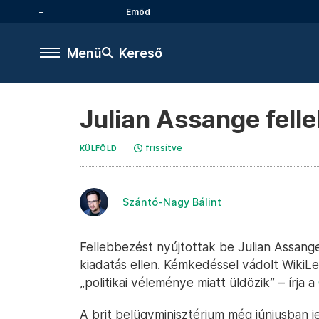
Emőd
Menü
Kereső
Julian Assange fell
frissítve
KÜLFÖLD
Szántó-Nagy Bálint
Fellebbezést nyújtottak be Julian Assang
kiadatás ellen. Kémkedéssel vádolt WikiL
„politikai véleménye miatt üldözik” – írja a
A brit belügyminisztérium még júniusban je