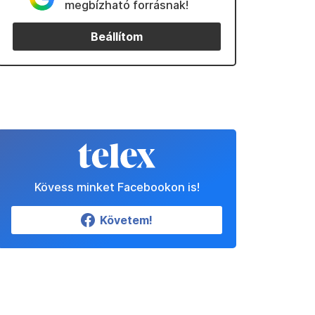
megbízható forrásnak!
Beállítom
Kövess minket Facebookon is!
Követem!