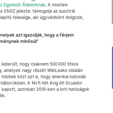
 az Egyesült Államoknak
. A mostani
z ENSZ jelezte: támogatja az ausztrál
apító felesége, aki ügyvédként dolgozik,
melyek azt igazolják, hogy a férjem
kménynek minősül”
kiderült, hogy csaknem 500 000 titkos
eg, amelyek nagy részét WikiLeaks oldalán
i többek közt azt is, hogy amerikai katonák
i háborúkban. A férfi hét évig élt Ecuador
 kapott, azonban 2019-ben a brit hatóságok
ék.