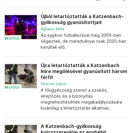
Újból letartóztatták a Katzenbach-
gyilkosság gyanúsítottjait
Ághassi Attila
Az egykori futballistával még 2009-ben
BELFÖLD
végeztek, de maradványai csak 2020-ban
kerültek elő.
Újra letartóztatták a Katzenbach
Imre megölésével gyanúsított három
férfit
Tenczer Gábor
BELFÖLD
A főügyészség szerint a szökés,
elrejtőzés és a bizonyítás
megnehezítésének megakadályozására
kizárólag a letartóztatás alkalmas.
A Katzenbach-gyilkosság
kulcsszereplője az enyhébb