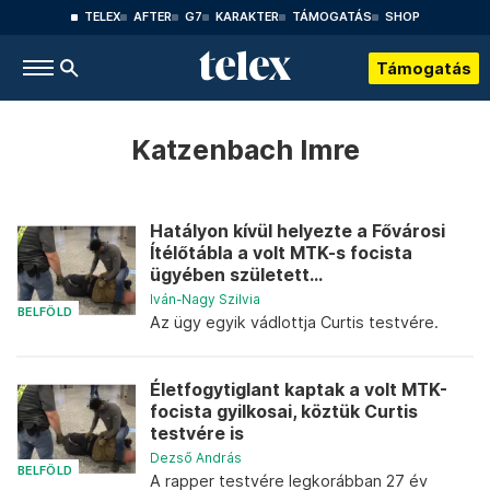
TELEX
AFTER
G7
KARAKTER
TÁMOGATÁS
SHOP
Támogatás
Katzenbach Imre
Hatályon kívül helyezte a Fővárosi
Ítélőtábla a volt MTK-s focista
ügyében született...
Iván-Nagy Szilvia
BELFÖLD
Az ügy egyik vádlottja Curtis testvére.
Életfogytiglant kaptak a volt MTK-
focista gyilkosai, köztük Curtis
testvére is
Dezső András
BELFÖLD
A rapper testvére legkorábban 27 év