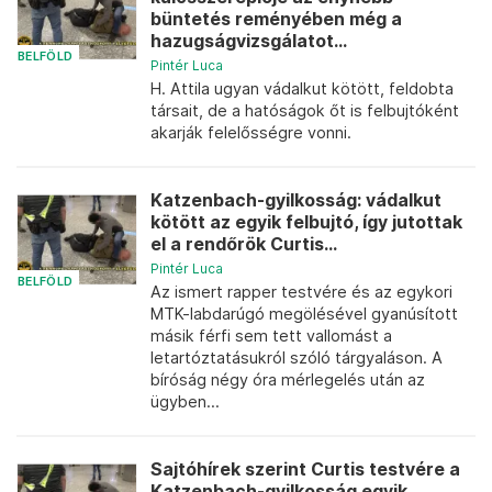
büntetés reményében még a
hazugságvizsgálatot...
BELFÖLD
Pintér Luca
H. Attila ugyan vádalkut kötött, feldobta
társait, de a hatóságok őt is felbujtóként
akarják felelősségre vonni.
Katzenbach-gyilkosság: vádalkut
kötött az egyik felbujtó, így jutottak
el a rendőrök Curtis...
Pintér Luca
BELFÖLD
Az ismert rapper testvére és az egykori
MTK-labdarúgó megölésével gyanúsított
másik férfi sem tett vallomást a
letartóztatásukról szóló tárgyaláson. A
bíróság négy óra mérlegelés után az
ügyben...
Sajtóhírek szerint Curtis testvére a
Katzenbach-gyilkosság egyik