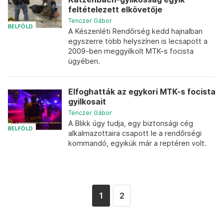
feltételezett elkövetője
Tenczer Gábor
BELFÖLD
A Készenléti Rendőrség kedd hajnalban
egyszerre több helyszínen is lecsapott a
2009-ben meggyilkolt MTK-s focista
ügyében.
Elfoghatták az egykori MTK-s focista
gyilkosait
Tenczer Gábor
A Blikk úgy tudja, egy biztonsági cég
BELFÖLD
alkalmazottaira csapott le a rendőrségi
kommandó, egyikük már a reptéren volt.
1
2