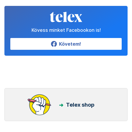
Kövess minket Facebookon is!
Követem!
Telex shop