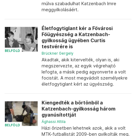
múlva szabadulhat Katzenbach Imre
meggyilkolásáért.
Életfogytiglant kér a Fővárosi
Főügyészség a Katzenbach-
gyilkosság ügyében Curtis
testvérére is
BELFÖLD
Brückner Gergely
Akadtak, akik kitervelték, olyan is, aki
megszervezte, az egyik végrehajtó
lefogta, a másik pedig agyonverte a volt
focistát. A most megvádolt személyekre
életfogytiglant kért az ügyészség.
Kiengedték a börtönből a
Katzenbach-gyilkosság három
gyanúsítottját
Ághassi Attila
BELFÖLD
Házi őrizetben lehetnek azok, akik a volt
MTK-futballistát 2009-ben gyilkolták meg.