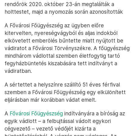
rendőrök 2020. október 23-án megtalálták a
holttestet, majd a nyomozás során azonosították
A Fővárosi Főügyészség az ügyben előre
kitervelten, nyereségvágyból és aljas indokból
elkövetett emberölés bűntette miatt nyújtott be
vádiratot a Fővárosi Törvényszékre. A főügyészség
mindhárom vádlottal szemben életfogytig tartó
fegyházbüntetés kiszabására tett indítványt a
vádiratban.
A sértettet a helyszínre szállító 51 éves férfival
szemben a Fővárosi Főügyészség egy elkülönített
eljárásban már korábban vádat emelt.
A
Fővárosi Főügyészség
indítványára a bíróság az
egyik vádlott – a felbujtással vádolt egykori
cégvezető – vezető védőjét kizárta a