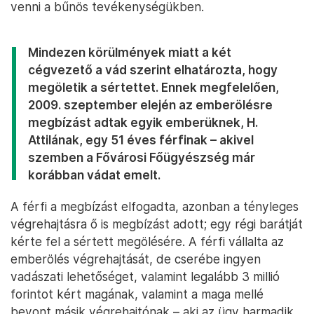
venni a bűnös tevékenységükben.
Mindezen körülmények miatt a két
cégvezető a vád szerint elhatározta, hogy
megöletik a sértettet. Ennek megfelelően,
2009. szeptember elején az emberölésre
megbízást adtak egyik emberüknek, H.
Attilának, egy 51 éves férfinak – akivel
szemben a Fővárosi Főügyészség már
korábban vádat emelt.
A férfi a megbízást elfogadta, azonban a tényleges
végrehajtásra ő is megbízást adott; egy régi barátját
kérte fel a sértett megölésére. A férfi vállalta az
emberölés végrehajtását, de cserébe ingyen
vadászati lehetőséget, valamint legalább 3 millió
forintot kért magának, valamint a maga mellé
bevont másik végrehajtónak – aki az ügy harmadik