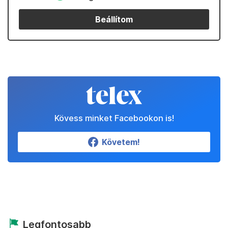
Beállítom
Kövess minket Facebookon is!
Követem!
Legfontosabb