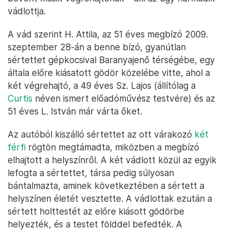
vádlottja.
A vád szerint H. Attila, az 51 éves megbízó 2009.
szeptember 28-án a benne bízó, gyanútlan
sértettet gépkocsival Baranyajenő térségébe, egy
általa előre kiásatott gödör közelébe vitte, ahol a
két végrehajtó, a 49 éves Sz. Lajos (állítólag a
Curtis
néven ismert előadóművész testvére) és az
51 éves L. István már várta őket.
Az autóból kiszálló sértettet az ott várakozó
két
férfi
rögtön megtámadta, miközben a megbízó
elhajtott a helyszínről. A két vádlott közül az egyik
lefogta a sértettet, társa pedig súlyosan
bántalmazta, aminek következtében a sértett a
helyszínen életét vesztette. A vádlottak ezután a
sértett holttestét az előre kiásott gödörbe
helyezték, és a testet földdel befedték. A