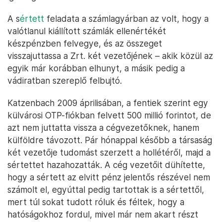
A s
értett
feladata a számlagyárban az volt, hogy a
valótlanul kiállított számlák ellenértékét
készpénzben felvegye, és az összeget
visszajuttassa a Zrt. két vezetőjének – akik közül az
egyik már korábban elhunyt, a másik pedig a
vádiratban szereplő felbujtó.
Katzenbach 2009 áprilisában, a fentiek szerint egy
külvárosi OTP-fiókban felvett 500 millió forintot, de
azt nem juttatta vissza a cégvezetőknek, hanem
külföldre távozott. Pár hónappal később a társaság
két vezetője tudomást szerzett a hollétéről, majd a
sértettet hazahozatták. A cég vezetőit dühítette,
hogy a sértett az elvitt pénz jelentős részével nem
számolt el, egyúttal pedig tartottak is a sértettől,
mert túl sokat tudott róluk és féltek, hogy a
hatóságokhoz fordul, mivel már nem akart részt