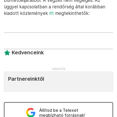
büntetőeljárásból. A végzés nem végleges. Az
üggyel kapcsolatban a rendőrség által korábban
kiadott közlemények
itt
megtekinthetők:
Kedvenceink
Partnereinktől
Állítsd be a Telexet
megbízható forrásnak!