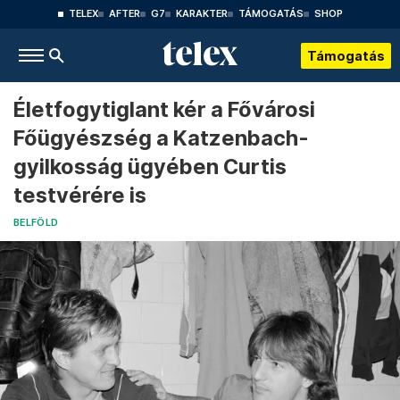
TELEX
AFTER
G7
KARAKTER
TÁMOGATÁS
SHOP
Támogatás
Életfogytiglant kér a Fővárosi
Főügyészség a Katzenbach-
gyilkosság ügyében Curtis
testvérére is
BELFÖLD