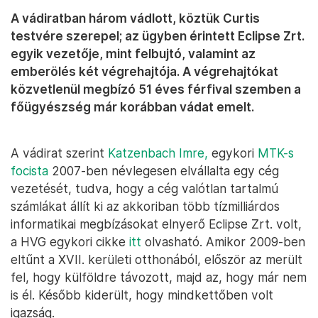
A vádiratban három vádlott, köztük Curtis
testvére szerepel; az ügyben érintett Eclipse Zrt.
egyik vezetője, mint felbujtó, valamint az
emberölés két végrehajtója. A végrehajtókat
közvetlenül megbízó 51 éves férfival szemben a
főügyészség már korábban vádat emelt.
A vádirat szerint
Katzenbach Imre,
egykori
MTK-s
focista
2007-ben névlegesen elvállalta egy cég
vezetését, tudva, hogy a cég valótlan tartalmú
számlákat állít ki az akkoriban több tízmilliárdos
informatikai megbízásokat elnyerő Eclipse Zrt. volt,
a HVG egykori cikke
itt
olvasható. Amikor 2009-ben
eltűnt a XVII. kerületi otthonából, először az merült
fel, hogy külföldre távozott, majd az, hogy már nem
is él. Később kiderült, hogy mindkettőben volt
igazság.