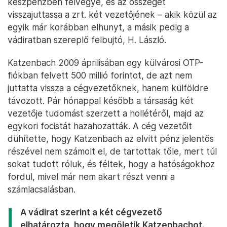
készpénzben felvegye, és az összeget
visszajuttassa a zrt. két vezetőjének – akik közül az
egyik már korábban elhunyt, a másik pedig a
vádiratban szereplő felbujtó, H. László.
Katzenbach 2009 áprilisában egy külvárosi OTP-
fiókban felvett 500 millió forintot, de azt nem
juttatta vissza a cégvezetőknek, hanem külföldre
távozott. Pár hónappal később a társaság két
vezetője tudomást szerzett a hollétéről, majd az
egykori focistát hazahozatták. A cég vezetőit
dühítette, hogy Katzenbach az elvitt pénz jelentős
részével nem számolt el, de tartottak tőle, mert túl
sokat tudott róluk, és féltek, hogy a hatóságokhoz
fordul, mivel már nem akart részt venni a
számlacsalásban.
A vádirat szerint a két cégvezető
elhatározta, hogy megöletik Katzenbachot.