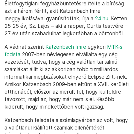
Életfogytiglani fegyházbüntetésre ítélte a bíróság
azt a három férfit, akit Katzenbach Imre
meggyilkolásával gyanúsítottak, írja a
24.hu
. Ketten
25-25 év, Sz. Lajos – aki a rapper, Curtis testvére –
27 év után szabadulhat legkorábban a börtönből.
A vádirat szerint
Katzenbach Imre
egykori
MTK-s
focista
2007-ben névlegesen elvállalta egy cég
vezetését, tudva, hogy a cég valótlan tartalmú
számlákat állít ki az akkoriban több tízmilliárdos
informatikai megbízásokat elnyerő Eclipse Zrt.-nek.
Amikor Katzenbach 2009-ben eltűnt a XVII. kerületi
otthonából, először az merült fel, hogy külföldre
távozott, majd az, hogy már nem is él. Később
kiderült, hogy mindkettőben volt igazság.
Katzenbach feladata a számlagyárban az volt, hogy
a valótlanul kiállított számlák ellenértékét