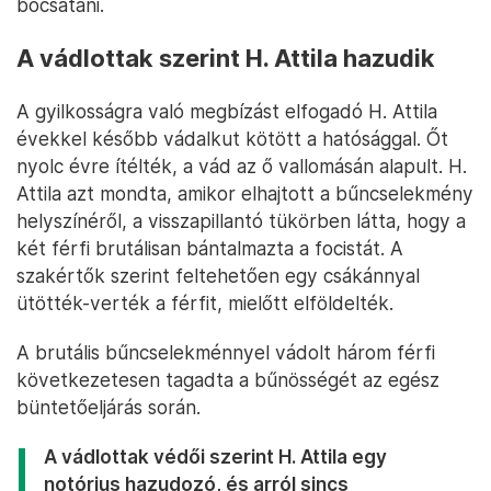
bocsátani.
A vádlottak szerint H. Attila hazudik
A gyilkosságra való megbízást elfogadó H. Attila
évekkel később vádalkut kötött a hatósággal. Őt
nyolc évre ítélték, a vád az ő vallomásán alapult. H.
Attila azt mondta, amikor elhajtott a bűncselekmény
helyszínéről, a visszapillantó tükörben látta, hogy a
két férfi brutálisan bántalmazta a focistát. A
szakértők szerint feltehetően egy csákánnyal
ütötték-verték a férfit, mielőtt elföldelték.
A brutális bűncselekménnyel vádolt három férfi
következetesen tagadta a bűnösségét az egész
büntetőeljárás során.
A vádlottak védői szerint H. Attila egy
notórius hazudozó, és arról sincs