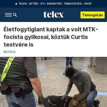
TELEX
AFTER
G7
KARAKTER
TÁMOGATÁS
SHOP
Támogatás
Életfogytiglant kaptak a volt MTK-
focista gyilkosai, köztük Curtis
testvére is
BELFÖLD