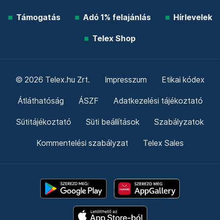
Támogatás
Adó 1% felajánlás
Hírlevelek
Telex Shop
© 2026 Telex.hu Zrt.
Impresszum
Etikai kódex
Átláthatóság
ÁSZF
Adatkezelési tájékoztató
Sütitájékoztató
Süti beállítások
Szabályzatok
Kommentelési szabályzat
Telex Sales