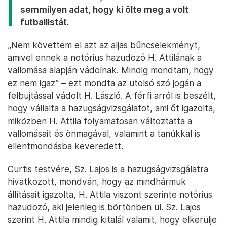
semmilyen adat, hogy ki ölte meg a volt
futballistát.
„Nem követtem el azt az aljas bűncselekményt,
amivel ennek a notórius hazudozó H. Attilának a
vallomása alapján vádolnak. Mindig mondtam, hogy
ez nem igaz” – ezt mondta az utolsó szó jogán a
felbujtással vádolt H. László. A férfi arról is beszélt,
hogy vállalta a hazugságvizsgálatot, ami őt igazolta,
miközben H. Attila folyamatosan változtatta a
vallomásait és önmagával, valamint a tanúkkal is
ellentmondásba keveredett.
Curtis testvére, Sz. Lajos is a hazugságvizsgálatra
hivatkozott, mondván, hogy az mindhármuk
állításait igazolta, H. Attila viszont szerinte notórius
hazudozó, aki jelenleg is börtönben ül. Sz. Lajos
szerint H. Attila mindig kitalál valamit, hogy elkerülje