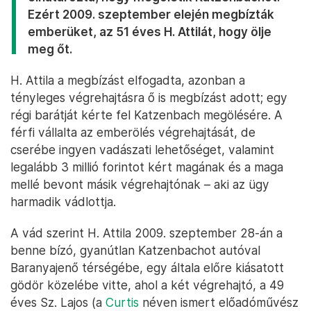
Ezért 2009. szeptember elején megbízták
emberüket, az 51 éves H. Attilát, hogy ölje
meg őt.
H. Attila a megbízást elfogadta, azonban a
tényleges végrehajtásra ő is megbízást adott; egy
régi barátját kérte fel Katzenbach megölésére. A
férfi vállalta az emberölés végrehajtását, de
cserébe ingyen vadászati lehetőséget, valamint
legalább 3 millió forintot kért magának és a maga
mellé bevont másik végrehajtónak – aki az ügy
harmadik vádlottja.
A vád szerint H. Attila 2009. szeptember 28-án a
benne bízó, gyanútlan Katzenbachot autóval
Baranyajenő térségébe, egy általa előre kiásatott
gödör közelébe vitte, ahol a két végrehajtó, a 49
éves Sz. Lajos (a
Curtis
néven ismert előadóművész