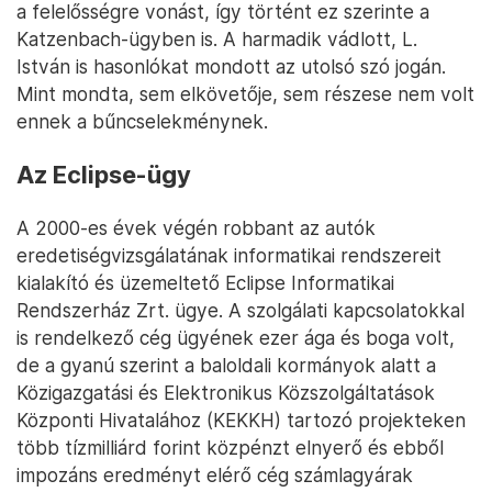
a felelősségre vonást, így történt ez szerinte a
Katzenbach-ügyben is. A harmadik vádlott, L.
István is hasonlókat mondott az utolsó szó jogán.
Mint mondta, sem elkövetője, sem részese nem volt
ennek a bűncselekménynek.
Az Eclipse-ügy
A 2000-es évek végén robbant az autók
eredetiségvizsgálatának informatikai rendszereit
kialakító és üzemeltető Eclipse Informatikai
Rendszerház Zrt. ügye. A szolgálati kapcsolatokkal
is rendelkező cég ügyének ezer ága és boga volt,
de a gyanú szerint a baloldali kormányok alatt a
Közigazgatási és Elektronikus Közszolgáltatások
Központi Hivatalához (KEKKH) tartozó projekteken
több tízmilliárd forint közpénzt elnyerő és ebből
impozáns eredményt elérő cég számlagyárak