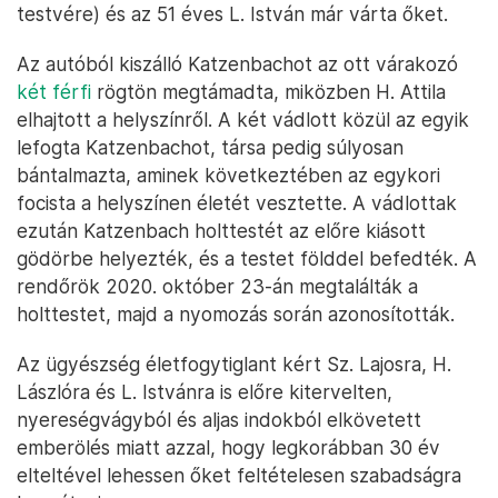
testvére) és az 51 éves L. István már várta őket.
Az autóból kiszálló Katzenbachot az ott várakozó
két férfi
rögtön megtámadta, miközben H. Attila
elhajtott a helyszínről. A két vádlott közül az egyik
lefogta Katzenbachot, társa pedig súlyosan
bántalmazta, aminek következtében az egykori
focista a helyszínen életét vesztette. A vádlottak
ezután Katzenbach holttestét az előre kiásott
gödörbe helyezték, és a testet földdel befedték. A
rendőrök 2020. október 23-án megtalálták a
holttestet, majd a nyomozás során azonosították.
Az ügyészség életfogytiglant kért Sz. Lajosra, H.
Lászlóra és L. Istvánra is előre kitervelten,
nyereségvágyból és aljas indokból elkövetett
emberölés miatt azzal, hogy legkorábban 30 év
elteltével lehessen őket feltételesen szabadságra