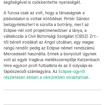
segítségével is csökkentette nyereségét.
A furcsa csak az volt, hogy a társaságnak a
jobboldalon is voltak kötődései. Pintér Sándor
belügyminisztert is súrolta a botrány, mert az
Eclipse-nél volt projektmenedzser a lánya, a
vállalkozás a Civil Biztonsági Szolgálat (CBSZ) Zrt.-
től bérelt irodákat az Angol utcában, egy magas
rangú rendőr pedig az Eclipse német rendszámú
Mercedesét használta. Ennek a bonyolult ügynek
volt az egyik tragikus mellékszereplője Katzenbach
Imre egykori profi futballista és az ő sülysápi és
tápiószecsői számlagyára. Az
Eclipse-ügyről
részletesen ebben a cikkünkben olvashatnak.