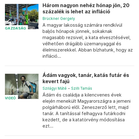
Három nagyon nehéz hónap jön, 20
százalék is lehet az infláció
Brückner Gergely
A magyar lakosság számára rendkívül
GAZDASÁG
baljós hónapok jönnek, sokaknak
magasabb rezsivel, a kata elvesztésével,
vélhetően drágább üzemanyaggal és
élelmiszerekkel. Abban bízhatunk, hogy az
infláció...
Ádám vagyok, tanár, katás futár és
kevert fajú
Szilágyi Máté
–
Szilli Tamás
Ádám és családja a kilencvenes évek
VIDEÓ
elején menekült Magyarországra a jemeni
polgárháború elől. Zeneszerző lett, majd
tanár. A tanítással felhagyva futárkodni
kezdett, de a katatörvény módosítása
ezt...