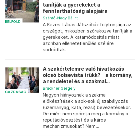
tanítják a gyerekeket a
fenntarthatóság alapjaira
Szántó-Nagy Bálint
BELFÖLD
A Kezes-Lábas Játszóház folyton járja az
országot, miközben szórakozva tanítják a
gyerekeket. A katamódosítás miatt
azonban ellehetetlenülés szélére
sodródtak.
A szakértelemre való hivatkozás
olcsó bolsevista trükk? – a kormány,
a rendeletei és a szakmai...
Brückner Gergely
GAZDASÁG
Nagyon hiányoznak a szakmai
előkészítések a sok-sok új szabályozás
(üzemanyag, kata, rezsi) bevezetésekor.
De miért nem spórolja meg a kormány a
reputációvesztést és a káros
mechanizmusokat? Nem...