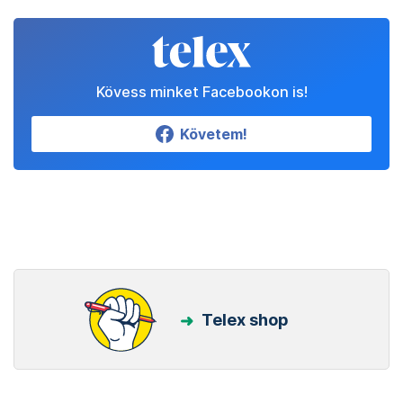
Kövess minket Facebookon is!
Követem!
Telex shop