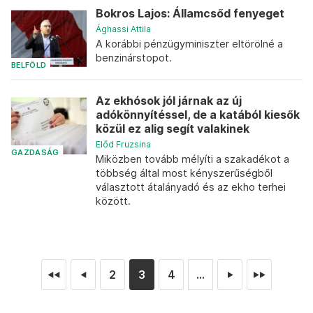
Bokros Lajos: Államcsőd fenyeget
Ághassi Attila
A korábbi pénzügyminiszter eltörölné a
benzinárstopot.
BELFÖLD
Az ekhósok jól járnak az új
adókönnyítéssel, de a katából kiesők
közül ez alig segít valakinek
Előd Fruzsina
GAZDASÁG
Miközben tovább mélyíti a szakadékot a
többség által most kényszerűségből
választott átalányadó és az ekho terhei
között.
2
3
4
...
◄◄
◄
►
►►