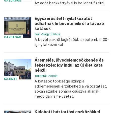
GAZDASÁG
Az adót bankkártyával is be lehet fizetni.
Egyszerűsített nyilatkozatot
adhatnak le bevételeikről a távozó
katások
Iván-Nagy Szilvia
GAZDASÁG
A bevételekről legkésőbb szeptember 30-
ig nyilatkozni kell.
Áremelés, jövedelemcsökkenés és
feketézés: így indul az új élet kata
nélkül
Torontáli Zoltán
KÖZÉLET
A katások többsége szimpla
adóemelésnek érzékelheti a változtatást,
sokan szürke zónába csúszva akarják
megoldani a helyzetet.
Kidobott háztartási eszközökkel