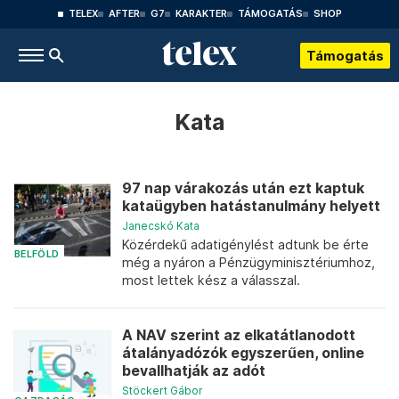
TELEX
AFTER
G7
KARAKTER
TÁMOGATÁS
SHOP
Támogatás
Kata
97 nap várakozás után ezt kaptuk
kataügyben hatástanulmány helyett
Janecskó Kata
Közérdekű adatigénylést adtunk be érte
BELFÖLD
még a nyáron a Pénzügyminisztériumhoz,
most lettek kész a válasszal.
A NAV szerint az elkatátlanodott
átalányadózók egyszerűen, online
bevallhatják az adót
Stöckert Gábor