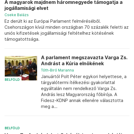
A magyarok majdnem háromnegyede támogatja a
jogállamisági elvet
Cseke Balázs
Ez derült ki az Európai Parlament felméréséből.
Csehországon kívül minden országban 70 százalék feletti az
uniós kifizetések jogállamisági feltételhez kötésének
támogatottsága.
A parlament megszavazta Varga Zs.
Andrást a Kúria elnökének
Tóth-Biró Marianna
Januártól Polt Péter egykori helyettese, a
BELFÖLD
tárgyalótermi ítélkezési gyakorlattal
egyáltalán nem rendelkező Varga Zs.
András lesz Magyarország főbírója. A
Fidesz-KDNP annak ellenére választotta
meg a...
BELFÖLD