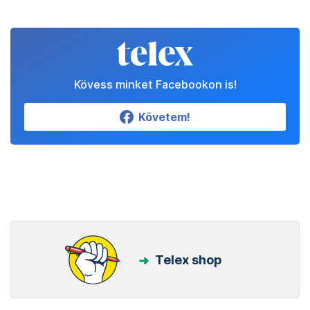
Kövess minket Facebookon is!
Követem!
Telex shop