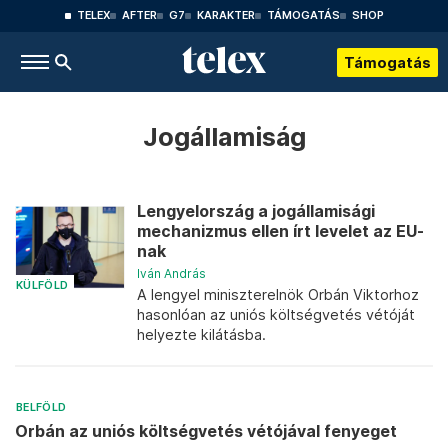
TELEX
AFTER
G7
KARAKTER
TÁMOGATÁS
SHOP
Támogatás
Jogállamiság
Lengyelország a jogállamisági
mechanizmus ellen írt levelet az EU-
nak
Iván András
KÜLFÖLD
A lengyel miniszterelnök Orbán Viktorhoz
hasonlóan az uniós költségvetés vétóját
helyezte kilátásba.
BELFÖLD
Orbán az uniós költségvetés vétójával fenyeget