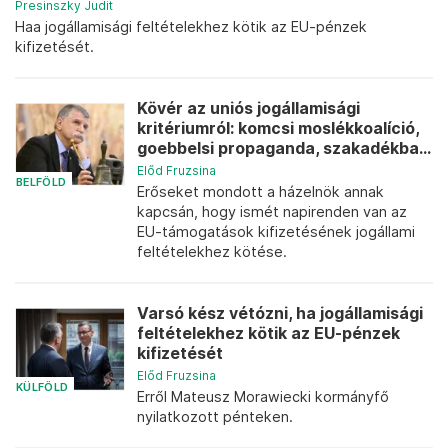
Presinszky Judit
Haa jogállamisági feltételekhez kötik az EU-pénzek
kifizetését.
Kövér az uniós jogállamisági
kritériumról: komcsi moslékkoalíció,
goebbelsi propaganda, szakadékba...
Előd Fruzsina
BELFÖLD
Erőseket mondott a házelnök annak
kapcsán, hogy ismét napirenden van az
EU-támogatások kifizetésének jogállami
feltételekhez kötése.
Varsó kész vétózni, ha jogállamisági
feltételekhez kötik az EU-pénzek
kifizetését
Előd Fruzsina
KÜLFÖLD
Erről Mateusz Morawiecki kormányfő
nyilatkozott pénteken.