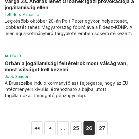
Varga Zs. András lehet Orbánék igazi provokációja a
jogállamiság ellen
Tóth-Biró Marianna
Legkésőbb október 20-án Polt Péter egykori helyettesét,
jobbkezét teheti Magyarország főbírójává a Fidesz–KDNP. A
jelenlegi alkotmánybíró tárgyalóteremben sosem ítélkezett.
KÜLFÖLD
Orbán a jogállamisági feltételről: most válság van,
most válságot kell kezelni
Joób Sándor
A Brüsszelbe induló kormányfő azt fejtegette, hogy az EU
intézményein kívül is létrehozható a bajba jutott
tagállamokat támogató pénzügyi alap.
...
25
26
27
◄◄
◄