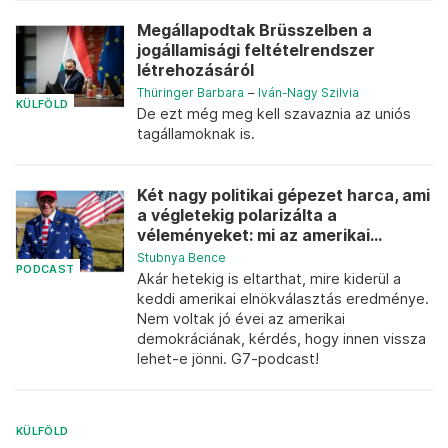
Megállapodtak Brüsszelben a
jogállamisági feltételrendszer
létrehozásáról
Thüringer Barbara
–
Iván-Nagy Szilvia
KÜLFÖLD
De ezt még meg kell szavaznia az uniós
tagállamoknak is.
Két nagy politikai gépezet harca, ami
a végletekig polarizálta a
véleményeket: mi az amerikai...
Stubnya Bence
PODCAST
Akár hetekig is eltarthat, mire kiderül a
keddi amerikai elnökválasztás eredménye.
Nem voltak jó évei az amerikai
demokráciának, kérdés, hogy innen vissza
lehet-e jönni. G7-podcast!
KÜLFÖLD