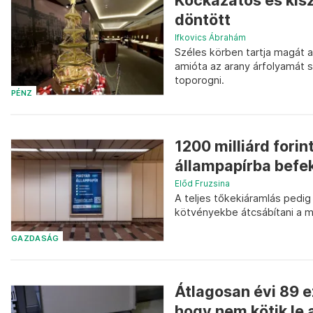
Kockázatos és kisz
döntött
Ifkovics Ábrahám
Széles körben tartja magát a 
amióta az arany árfolyamát 
toporogni.
PÉNZ
1200 milliárd fori
állampapírba befe
Előd Fruzsina
A teljes tőkekiáramlás pedig
kötvényekbe átcsábítani a m
GAZDASÁG
Átlagosan évi 89 e
hogy nem kötik le 