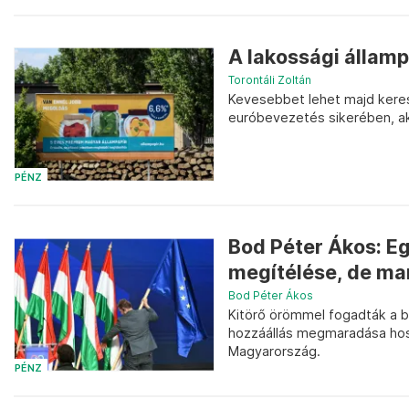
A lakossági államp
Torontáli Zoltán
Kevesebbet lehet majd keresn
euróbevezetés sikerében, a
PÉNZ
Bod Péter Ákos: E
megítélése, de ma
Bod Péter Ákos
Kitörő örömmel fogadták a b
hozzáállás megmaradása hoss
Magyarország.
PÉNZ