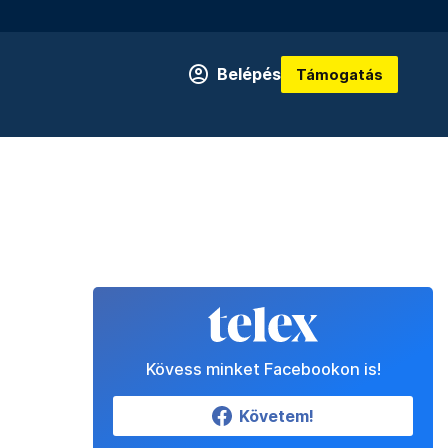
Belépés
Támogatás
Kövess minket Facebookon is!
Követem!