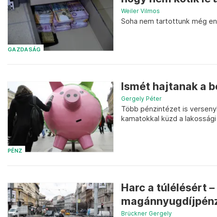
Weiler Vilmos
Soha nem tartottunk még en
GAZDASÁG
Ismét hajtanak a 
Gergely Péter
Több pénzintézet is verseny
kamatokkal küzd a lakossági
PÉNZ
Harc a túlélésért 
magánnyugdíjpénztá
Brückner Gergely