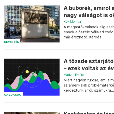
A buborék, amiről 
nagy válságot is o
Kék Mónika
A magántőkealapok alig szab
ennek előszele vállalati cs
már érezhető. Kérdés,...
NÉVÉRTÉK
A tőzsde sztárjátó
– ezek voltak az é
Madzin Emília
Miért nagyon furcsa, ami a 
az amerikaiak problématérk
kérdeztünk arról, számukra...
GAZDASÁG