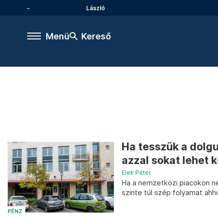
László
Menü
Kereső
Ha tesszük a dolgu
azzal sokat lehet 
Elek Péter
Ha a nemzetközi piacokon ne
szinte túl szép folyamat ahh
PÉNZ