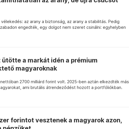
ámíthatatlan az arany, de újra csúcsot
vélekedés: az arany a biztonság, az arany a stabilitás. Pedig
szabadon engedték, egy dolgot nem szeret csinálni: egyhelyben
nt ütötte a markát idén a prémium
ktető magyaroknak
 nettóban 2700 milliárd forint volt. 2025-ben aztán elkezdték más
agyarokat, ami brutális átrendeződést hozott a portfóliókban.
zer forintot vesztenek a magyarok azon,
a pénzüket