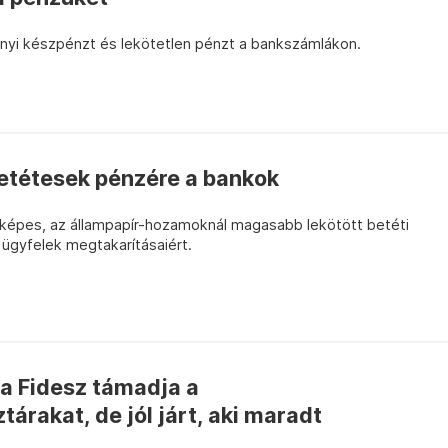
nyi készpénzt és lekötetlen pénzt a bankszámlákon.
betétesek pénzére a bankok
képes, az állampapír-hozamoknál magasabb lekötött betéti
 ügyfelek megtakarításaiért.
– a Fidesz támadja a
rakat, de jól járt, aki maradt