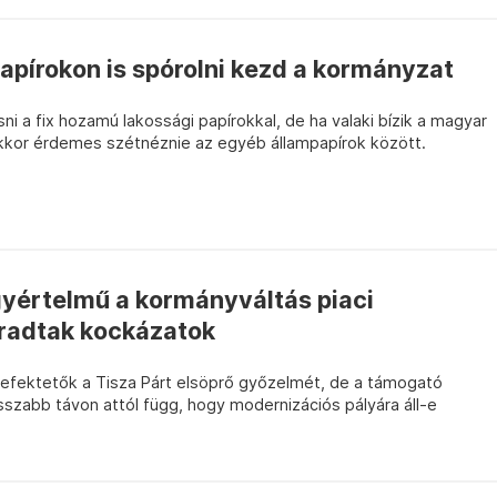
apírokon is spórolni kezd a kormányzat
i a fix hozamú lakossági papírokkal, de ha valaki bízik a magyar
kkor érdemes szétnéznie az egyéb állampapírok között.
gyértelmű a kormányváltás piaci
radtak kockázatok
efektetők a Tisza Párt elsöprő győzelmét, de a támogató
zabb távon attól függ, hogy modernizációs pályára áll-e