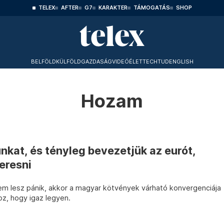
TELEX
AFTER
G7
KARAKTER
TÁMOGATÁS
SHOP
BELFÖLD
KÜLFÖLD
GAZDASÁG
VIDEÓ
ÉLET
TECHTUD
ENGLISH
Hozam
nkat, és tényleg bevezetjük az eurót,
keresni
m lesz pánik, akkor a magyar kötvények várható konvergenciája
oz, hogy igaz legyen.