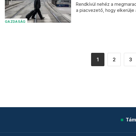
Rendkívül nehéz a megmarad
a piacvezető, hogy elkerülje
GAZDASÁG
1
2
3
Tám