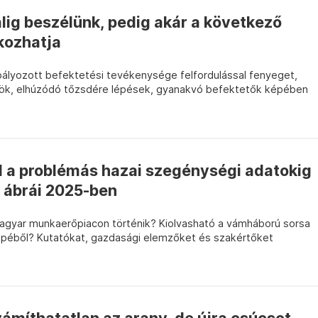
alig beszélünk, pedig akár a következő
kozhatja
ályozott befektetési tevékenysége felfordulással fenyeget,
ődök, elhúzódó tőzsdére lépések, gyanakvó befektetők képében
l a problémás hazai szegénységi adatokig
v ábrái 2025-ben
magyar munkaerőpiacon történik? Kiolvasható a vámháború sorsa
épéből? Kutatókat, gazdasági elemzőket és szakértőket