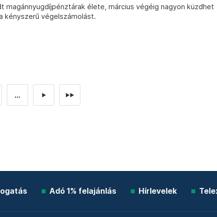
t magánnyugdíjpénztárak élete, március végéig nagyon küzdhet
 a kényszerű végelszámolást.
...
►
►►
ogatás
Adó 1% felajánlás
Hírlevelek
Tele