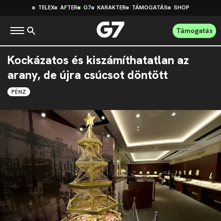
TELEX
AFTER
G7
KARAKTER
TÁMOGATÁS
SHOP
Támogatás
Kockázatos és kiszámíthatatlan az
arany, de újra csúcsot döntött
PÉNZ