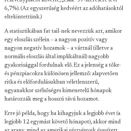
részvénypiacot követte, „csak” 37-szeresére (évi
6,7%). (Az egyszerűség kedvéért az adóhatásoktól
eltekintettünk.)
A statisztikában fat tail
-
nek nevezzük azt, amikor
egy eloszlás szélein – a nagyon pozitív vagy
nagyon negatív hozamok – a vártnál (illetve a
normális eloszlás által implikáltnál) nagyobb
gyakorisággal fordulnak elő. Ez a jelenség a tőke-
és pénzpiacokra különösen jellemző: alapvetően
ritka és előfordulásukban véletlenszerű,
ugyanakkor szélsőséges kimenetelű hónapok
határozzák meg a hosszú távú hozamot.
Erre jó példa, hogy ha kihagyjuk a legjobb évet (a
legjobb 12 egymást követő hónapot), akkor mind
az arany, mind az amerikai részvények évesített