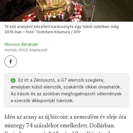
19 kiló aranyból készített karácsonyfa egy tokiói üzletben még
2016-ban – Fotó: Toshifumi Kitamura / AFP
Ifkovics Ábrahám
elemző, HOLD Alapkezelő
Ez itt a Zéróosztó, a G7 elemzői szeglete,
amelyben külső elemzők, szakértők cikkei olvashatók.
Az írások és az azokban megfogalmazott vélemények
a szerzők álláspontját tükrözik.
Idén az arany az új bitcoin: a nemesfém év eleje óta
mintegy 74 százalékot emelkedett. Dollárban.