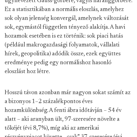
úgynevezett Gauss-görbére, vagyis haranggörbére.
Ez a statisztikában a normális eloszlás, amelyhez
sok olyan jelenség konvergál, amelynek változását
sok, egymástól független tényező alakítja. A havi
hozamok esetében is ez történik: sok piaci hatás
(például makrogazdasági folyamatok, vállalati
hírek, geopolitika) adódik össze, ezek együttes
eredménye pedig egy normálishoz hasonló
eloszlást hoz létre.
Hosszú távon azonban már nagyon sokat számít az
a bizonyos 1–2 százalékpontos éves
hozamkülönbség. A fenti ábra időtávján – 54 év
alatt – aki aranyban ült, 97-szeresére növelte a
tőkéjét (évi 8,7%), míg aki az amerikai