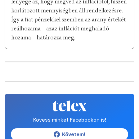
lényege az, hogy megvéd az inflációtól, hiszen
korlátozott mennyiségben áll rendelkezésre.
Így a fiat pénzekkel szemben az arany értékét
reálhozama – azaz inflációt meghaladó
hozama – határozza meg.
Kövess minket Facebookon is!
Követem!