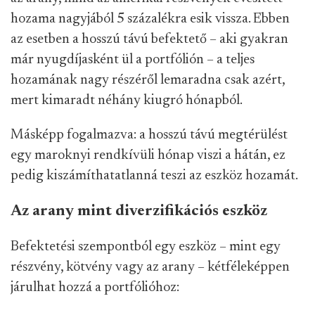
hozama nagyjából 5 százalékra esik vissza. Ebben
az esetben a hosszú távú befektető – aki gyakran
már nyugdíjasként ül a portfólión – a teljes
hozamának nagy részéről lemaradna csak azért,
mert kimaradt néhány kiugró hónapból.
Másképp fogalmazva: a hosszú távú megtérülést
egy maroknyi rendkívüli hónap viszi a hátán, ez
pedig kiszámíthatatlanná teszi az eszköz hozamát.
Az arany mint diverzifikációs eszköz
Befektetési szempontból egy eszköz – mint egy
részvény, kötvény vagy az arany – kétféleképpen
járulhat hozzá a portfólióhoz: