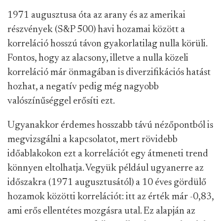
1971 augusztusa óta az arany és az amerikai
részvények (S&P 500) havi hozamai között a
korreláció hosszú távon gyakorlatilag nulla körüli.
Fontos, hogy az alacsony, illetve a nulla közeli
korreláció már önmagában is diverzifikációs hatást
hozhat, a negatív pedig még nagyobb
valószínűséggel erősíti ezt.
Ugyanakkor érdemes hosszabb távú nézőpontból is
megvizsgálni a kapcsolatot, mert rövidebb
időablakokon ezt a korrelációt egy átmeneti trend
könnyen eltolhatja. Vegyük például ugyanerre az
időszakra (1971 augusztusától) a 10 éves gördülő
hozamok közötti korrelációt: itt az érték már -0,83,
ami erős ellentétes mozgásra utal. Ez alapján az