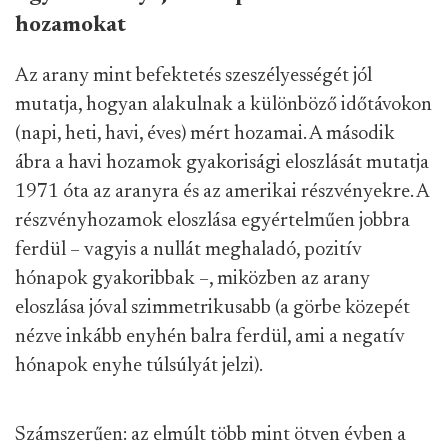
hozamokat
Az arany mint befektetés szeszélyességét jól
mutatja, hogyan alakulnak a különböző időtávokon
(napi, heti, havi, éves) mért hozamai. A második
ábra a havi hozamok gyakorisági eloszlását mutatja
1971 óta az aranyra és az amerikai részvényekre. A
részvényhozamok eloszlása egyértelműen jobbra
ferdül – vagyis a nullát meghaladó, pozitív
hónapok gyakoribbak –, miközben az arany
eloszlása jóval szimmetrikusabb (a görbe közepét
nézve inkább enyhén balra ferdül, ami a negatív
hónapok enyhe túlsúlyát jelzi).
Számszerűen: az elmúlt több mint ötven évben a