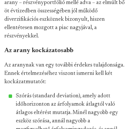
arany – részvényportfólió mellé adva – az elmúlt bő
öt évtizedben összességében jól működő
diverzifikációs eszköznek bizonyult, hiszen
ellentétesen mozgott a piac nagyjával, a
részvényekkel.
Az arany kockázatosabb
Az aranynak van egy további érdekes tulajdonsága.
Ennek értelmezéséhez viszont ismerni kell két
kockázatmutatót:
Szórás (standard deviation), amely adott
időhorizonton az árfolyamok átlagtól való
átlagos eltérést mutatja. Minél nagyobb egy
eszköz szórása, annál nagyobb a