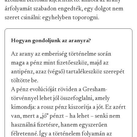
azonban biztosan kijelenthető: amióta az arany
árfolyamát szabadon engedték, egy dolgot nem
szeret csinálni: egyhelyben toporogni.
Hogyan gondoljunk az aranyra?
Az arany az emberiség történelme során
maga a pénz mint fizetőeszköz, majd az
antipénz, azaz (végső) tartalékeszköz szerepét
töltötte be.
A pénz evolúcióját röviden a Gresham-
törvénnyel lehet jól összefoglalni, amely
kimondja: a rossz pénz kiszorítja a jót. Ez azért
van, mert a „jó” pénzt – ha lehet – senki nem
használná fizetésre, hanem egyszerűen
félretenné. Így a történelem folyamán az