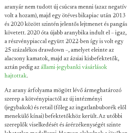
aranyár nem tudott új csúcsra menni (azaz negatív
volt a hozam), majd egy ötéves bikapiac után 2013
és 2020 között szintén jelentős lejtmenet és pangás
követett. 2020 óta újabb aranybika indult el – igaz,
a részvénypiaccal együtt 2022-ben így is volt egy
25 százalékos drawdown –, amelyet eleinte az
alacsony kamatok, majd az ázsiai kisbefektetők,
aztán pedig az
állami-jegybanki vásárlások
hajtottak
.
Az arany árfolyama mögött lévő ármeghatározó
szerep a kötvénypiactól az új intézményi
(jegybakok) és retail (főleg az ingatlanbuborék elől
menekülő kínai) befektetőkhöz került. Az utóbbi
szereplők viselkedését és árérzékenységét szinte