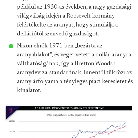
például az 1930-as években, a nagy gazdasági
világválság idején a Roosevelt-kormány
felértékelte az aranyat, hogy stimulálja a
deflációtól szenvedő gazdaságot.
Nixon elnök 1971-ben „bezárta az
aranyablakot”, és véget vetett a dollár aranyra
válthatóságának, így a Bretton Woods-i
aranydeviza-standardnak. Innentől tükrözi az
arany árfolyama a tényleges piaci keresletet és
kínálatot.