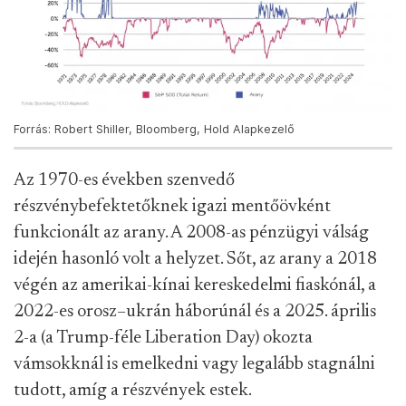
Forrás: Robert Shiller, Bloomberg, Hold Alapkezelő
Az 1970-es években szenvedő
részvénybefektetőknek igazi mentőövként
funkcionált az arany. A 2008-as pénzügyi válság
idején hasonló volt a helyzet. Sőt, az arany a 2018
végén az amerikai-kínai kereskedelmi fiaskónál, a
2022-es orosz–ukrán háborúnál és a 2025. április
2-a (a Trump-féle Liberation Day) okozta
vámsokknál is emelkedni vagy legalább stagnálni
tudott, amíg a részvények estek.