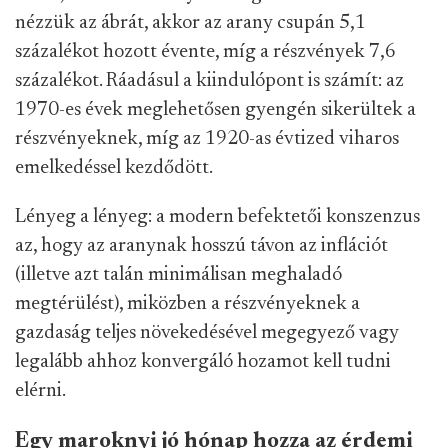
nézzük az ábrát, akkor az arany csupán 5,1
százalékot hozott évente, míg a részvények 7,6
százalékot. Ráadásul a kiindulópont is számít: az
1970-es évek meglehetősen gyengén sikerültek a
részvényeknek, míg az 1920-as évtized viharos
emelkedéssel kezdődött.
Lényeg a lényeg: a modern befektetői konszenzus
az, hogy az aranynak hosszú távon az inflációt
(illetve azt talán minimálisan meghaladó
megtérülést), miközben a részvényeknek a
gazdaság teljes növekedésével megegyező vagy
legalább ahhoz konvergáló hozamot kell tudni
elérni.
Egy maroknyi jó hónap hozza az érdemi