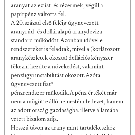
aranyat az ezüst- és rézérmék, végül a
papírpénz váltotta fel.
A 20. század első feléig úgynevezett
aranyrúd- és dolláralapú aranydeviza-
standard működött. Azonban idővel e
rendszereket is feladták, mivel a (korlátozott
aranykészletek okozta) deflációs kényszer
fékezni kezdte a növekedést, valamint
pénzügyi instabilitást okozott. Azóta
úgynevezett fiat
*
pénzrendszer működik. A pénz értékét már
nem a mögötte álló nemesfém fedezet, hanem
az adott ország gazdaságba, illetve államába
vetett bizalom adja.
Hosszú távon az arany mint tartalékeszköz