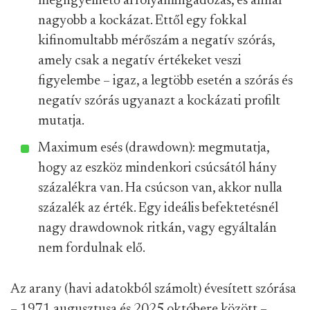
megfigyelhető árfolyamingadozás, és annál
nagyobb a kockázat. Ettől egy fokkal
kifinomultabb mérőszám a negatív szórás,
amely csak a negatív értékeket veszi
figyelembe – igaz, a legtöbb esetén a szórás és
negatív szórás ugyanazt a kockázati profilt
mutatja.
Maximum esés (drawdown): megmutatja,
hogy az eszköz mindenkori csúcsától hány
százalékra van. Ha csúcson van, akkor nulla
százalék az érték. Egy ideális befektetésnél
nagy drawdownok ritkán, vagy egyáltalán
nem fordulnak elő.
Az arany (havi adatokból számolt) évesített szórása
– 1971 augusztusa és 2025 októbere között –