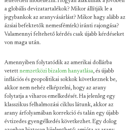
lehetetlen modellezni. Hogyan alakulnak a jövőben
a globális devizatartalékok? Mikor állítják le a
jegybankok az aranyvásárlást? Mikor hagy alább az
ázsiai befektetők nemesfém(ek) iránti rajongása?
Valamennyi feltehető kérdés csak újabb kérdéseket
von maga után.
Amennyiben folytatódik az amerikai dollárba
vetett
nemzetközi bizalom hanyatlása
, és újabb
inflációs és geopolitikai sokkok következnek be,
akkor nem nehéz elképzelni, hogy az arany
folytatja a viharos emelkedését. Ha jelenleg egy
klasszikus felhalmozási ciklus látunk, akkor az
arany árfolyamában korrekció és talán egy újabb
évtizedes gyengélkedés következhet. Egy dolog