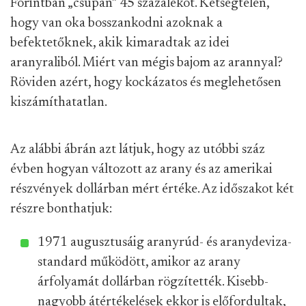
Forintban „csupán” 45 százalékot. Kétségtelen,
hogy van oka bosszankodni azoknak a
befektetőknek, akik kimaradtak az idei
aranyraliból. Miért van mégis bajom az arannyal?
Röviden azért, hogy kockázatos és meglehetősen
kiszámíthatatlan.
Az alábbi ábrán azt látjuk, hogy az utóbbi száz
évben hogyan változott az arany és az amerikai
részvények dollárban mért értéke. Az időszakot két
részre bonthatjuk:
1971 augusztusáig aranyrúd- és aranydeviza-
standard működött, amikor az arany
árfolyamát dollárban rögzítették. Kisebb-
nagyobb átértékelések ekkor is előfordultak,