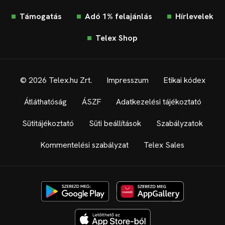
Támogatás
Adó 1% felajánlás
Hírlevelek
Telex Shop
© 2026 Telex.hu Zrt.
Impresszum
Etikai kódex
Átláthatóság
ÁSZF
Adatkezelési tájékoztató
Sütitájékoztató
Süti beállítások
Szabályzatok
Kommentelési szabályzat
Telex Sales