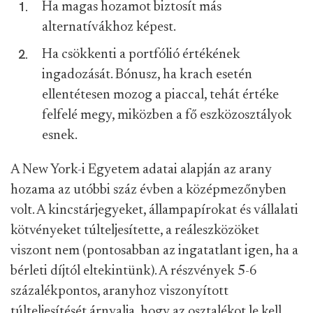
Ha magas hozamot biztosít más
alternatívákhoz képest.
Ha csökkenti a portfólió értékének
ingadozását. Bónusz, ha krach esetén
ellentétesen mozog a piaccal, tehát értéke
felfelé megy, miközben a fő eszközosztályok
esnek.
A New York-i Egyetem adatai alapján az arany
hozama az utóbbi száz évben a középmezőnyben
volt. A kincstárjegyeket, állampapírokat és vállalati
kötvényeket túlteljesítette, a reáleszközöket
viszont nem (pontosabban az ingatatlant igen, ha a
bérleti díjtól eltekintünk). A részvények 5-6
százalékpontos, aranyhoz viszonyított
túlteljesítését árnyalja, hogy az osztalékot le kell