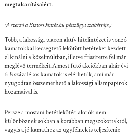
megtakarításaiért.
(A szerző a BiztosDöntés.hu pénzügyi szakértője.)
Több, a lakossági piacon aktív hitelintézet is vonzó
kamatokkal kecsegtető lekötött betéteket kezdett
el kínálni a közelmúltban, illetve frissítette fel már
meglévő termékeit. A most futó akciókban akár évi
6-8 százalékos kamatok is elérhetők, ami már
nyugodtan összemérhető a lakossági állampapírok
hozamaival is.
Persze a mostani betétlekötési akciók nem
különböznek sokban a korábban megszokottaktól,
vagyis a jó kamathoz az ügyfélnek is teljesítenie