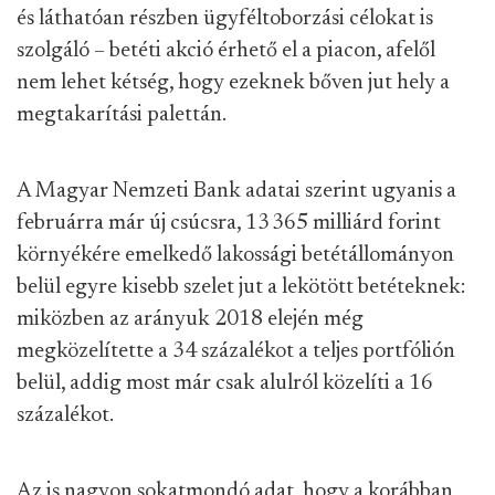
és láthatóan részben ügyféltoborzási célokat is
szolgáló – betéti akció érhető el a piacon, afelől
nem lehet kétség, hogy ezeknek bőven jut hely a
megtakarítási palettán.
A Magyar Nemzeti Bank adatai szerint ugyanis a
februárra már új csúcsra, 13 365 milliárd forint
környékére emelkedő lakossági betétállományon
belül egyre kisebb szelet jut a lekötött betéteknek:
miközben az arányuk 2018 elején még
megközelítette a 34 százalékot a teljes portfólión
belül, addig most már csak alulról közelíti a 16
százalékot.
Az is nagyon sokatmondó adat, hogy a korábban