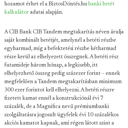
hozamot érhet el a BiztosDöntés.hu
banki betét
kalkulátor
adatai alapján.
A CIB Bank CIB Tandem megtakarítás néven árulja
saját kombinált betétjét, amelynél a betéti részbe
egyharmad, míg a befektetési részbe kétharmad
része kerül az elhelyezett összegnek. A betéti rész
futamideje három hónap, a legkisebb, itt
elhelyezhető összeg pedig százezer forint – ennek
megfelelően a Tandem megtakarításban minimum
300 ezer forintot kell elhelyezni. A betéti részre
fizetett kamat ennél a konstrukciónál évi 7
százalék, de a Magnifica nevű prémiumbanki
szolgáltatásra jogosult ügyfelek évi 10 százalékos
akciós kamatot kapnak, ami régen látott szint a