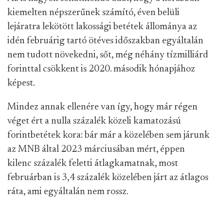
kiemelten népszerűnek számító, éven belüli
lejáratra lekötött lakossági betétek állománya az
idén februárig tartó ötéves időszakban egyáltalán
nem tudott növekedni, sőt, még néhány tízmilliárd
forinttal csökkent is 2020. második hónapjához
képest.
Mindez annak ellenére van így, hogy már régen
véget ért a nulla százalék közeli kamatozású
forintbetétek kora: bár már a közelében sem járunk
az MNB által 2023 márciusában mért, éppen
kilenc százalék feletti átlagkamatnak, most
februárban is 3,4 százalék közelében járt az átlagos
ráta, ami egyáltalán nem rossz.