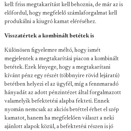
kell: friss megtakarítást kell behoznia, de már az is
előfordul, hogy megfelelő számlaforgalmat kell
produkálni a kiugró kamat eléréséhez.
Visszatértek a kombinált betétek is
Különösen figyelemre méltó, hogy ismét
megjelentek a megtakarítási piacon a kombinált
betétek. Ezek lényege, hogy a megtakarítani
kívánt pénz egy részét (többnyire rövid lejáratú)
betétben helyezi el az ügyfél, míg a fennmaradó
hányadát az adott pénzintézet által forgalmazott
valamelyik befektetési alapba fekteti. Ennek
nyomán nemcsak az akciós betéttel érhet el szép
kamatot, hanem ha megfelelően választ a neki
ajánlott alapok közül, a befektetési részen is jó