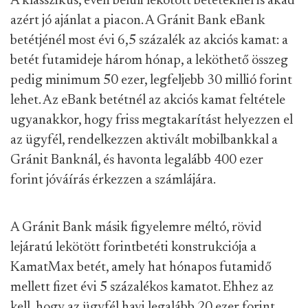
A klasszikus, éven belüli lekötött betéteknél is akad
azért jó ajánlat a piacon. A Gránit Bank eBank
betétjénél most évi 6,5 százalék az akciós kamat: a
betét futamideje három hónap, a leköthető összeg
pedig minimum 50 ezer, legfeljebb 30 millió forint
lehet. Az eBank betétnél az akciós kamat feltétele
ugyanakkor, hogy friss megtakarítást helyezzen el
az ügyfél, rendelkezzen aktivált mobilbankkal a
Gránit Banknál, és havonta legalább 400 ezer
forint jóváírás érkezzen a számlájára.
A Gránit Bank másik figyelemre méltó, rövid
lejáratú lekötött forintbetéti konstrukciója a
KamatMax betét, amely hat hónapos futamidő
mellett fizet évi 5 százalékos kamatot. Ehhez az
kell, hogy az ügyfél havi legalább 20 ezer forint