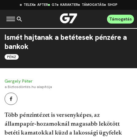
TELEX
AFTER
G7
KARAKTER
TÁMOGATÁS
SHOP
Támogatás
Ismét hajtanak a betétesek pénzére a
bankok
PÉNZ
Gergely Péter
a Biztosdöntés.hu alapítója
Több pénzintézet is versenyképes, az
állampapír-hozamoknál magasabb lekötött
betéti kamatokkal küzd a lakossági ügyfelek