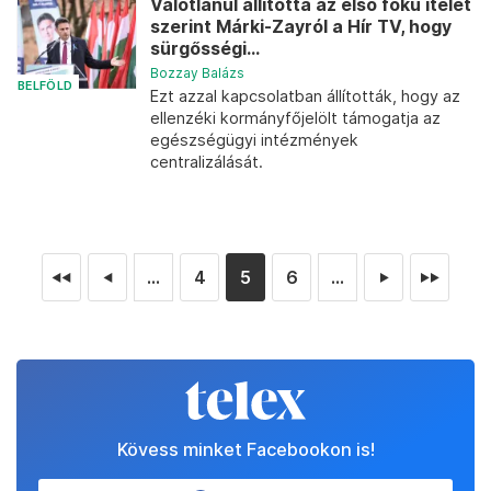
Valótlanul állította az első fokú ítélet
szerint Márki-Zayról a Hír TV, hogy
sürgősségi...
Bozzay Balázs
BELFÖLD
Ezt azzal kapcsolatban állították, hogy az
ellenzéki kormányfőjelölt támogatja az
egészségügyi intézmények
centralizálását.
...
4
5
6
...
◄◄
◄
►
►►
Kövess minket Facebookon is!