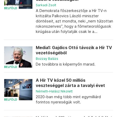
Sarkadi Zsolt
BELFÖLD
A Demokrata főszerkesztője a Hír TV-n
kritizálta Palkovics László miniszter
döntéseit, azt mondta, neki „nem túlzottan
rokonszenves”, hogy a főmeteorológusok
kirúgása után folytatják csak le a...
Media1: Gajdics Ottó távozik a Hír TV
vezetőségéből
Bozzay Balázs
De továbbra is képernyőn marad.
BELFÖLD
A Hír TV közel 50 milliós
veszteséggel zárta a tavalyi évet
Németh-Halász Nikolett
2020-ban még több mint egymilliárd
BELFÖLD
forintos nyereségük volt.