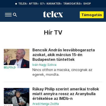
TELEX
AFTER
G7
KARAKTER
TÁMOGATÁS
SHOP
Támogatás
Hír TV
Bencsik András lesvábbogarazta
azokat, akik március 15-én
Budapesten tüntettek
Iván-Nagy Szilvia
BELFÖLD
Nincs otthon a macska, cincognak az
egerek, mondta.
Rákay Philip szerint amerikai trollok
miatt annyira rossz az Aranybulla
értékelése az IMDb-n
Aradi Hanga Zsófia