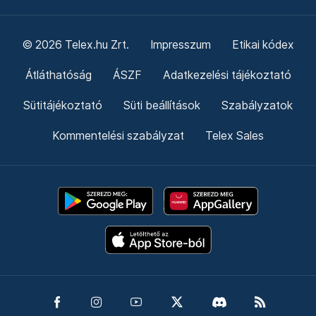
© 2026 Telex.hu Zrt.
Impresszum
Etikai kódex
Átláthatóság
ÁSZF
Adatkezelési tájékoztató
Sütitájékoztató
Süti beállítások
Szabályzatok
Kommentelési szabályzat
Telex Sales