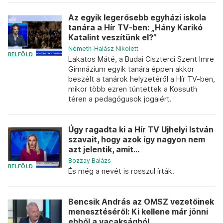
Az egyik legerősebb egyházi iskola
tanára a Hír TV-ben: „Hány Karikó
Katalint veszítünk el?”
Németh-Halász Nikolett
BELFÖLD
Lakatos Máté, a Budai Ciszterci Szent Imre
Gimnázium egyik tanára éppen akkor
beszélt a tanárok helyzetéről a Hír TV-ben,
mikor több ezren tüntettek a Kossuth
téren a pedagógusok jogaiért.
Úgy ragadta ki a Hír TV Ujhelyi István
szavait, hogy azok így nagyon nem
azt jelentik, amit...
Bozzay Balázs
BELFÖLD
És még a nevét is rosszul írták.
Bencsik András az OMSZ vezetőinek
menesztéséről: Ki kellene már jönni
ebből a vacakságból