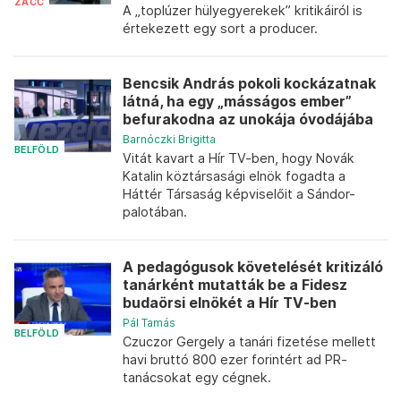
ZACC
A „toplúzer hülyegyerekek” kritikáiról is
értekezett egy sort a producer.
Bencsik András pokoli kockázatnak
látná, ha egy „másságos ember”
befurakodna az unokája óvodájába
Barnóczki Brigitta
BELFÖLD
Vitát kavart a Hír TV-ben, hogy Novák
Katalin köztársasági elnök fogadta a
Háttér Társaság képviselőit a Sándor-
palotában.
A pedagógusok követelését kritizáló
tanárként mutatták be a Fidesz
budaörsi elnökét a Hír TV-ben
Pál Tamás
BELFÖLD
Czuczor Gergely a tanári fizetése mellett
havi bruttó 800 ezer forintért ad PR-
tanácsokat egy cégnek.