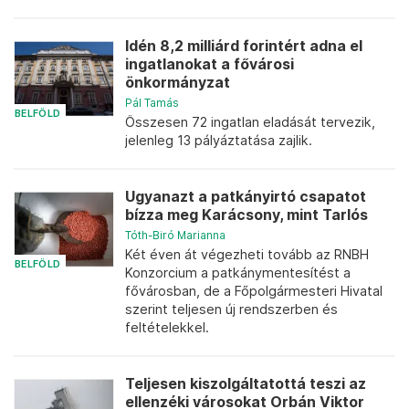
Idén 8,2 milliárd forintért adna el
ingatlanokat a fővárosi
önkormányzat
Pál Tamás
BELFÖLD
Összesen 72 ingatlan eladását tervezik,
jelenleg 13 pályáztatása zajlik.
Ugyanazt a patkányirtó csapatot
bízza meg Karácsony, mint Tarlós
Tóth-Biró Marianna
Két éven át végezheti tovább az RNBH
BELFÖLD
Konzorcium a patkánymentesítést a
fővárosban, de a Főpolgármesteri Hivatal
szerint teljesen új rendszerben és
feltételekkel.
Teljesen kiszolgáltatottá teszi az
ellenzéki városokat Orbán Viktor