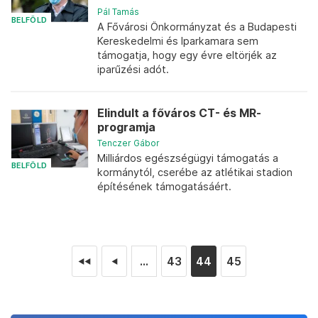
Pál Tamás
BELFÖLD
A Fővárosi Önkormányzat és a Budapesti
Kereskedelmi és Iparkamara sem
támogatja, hogy egy évre eltörjék az
iparűzési adót.
Elindult a főváros CT- és MR-
programja
Tenczer Gábor
Milliárdos egészségügyi támogatás a
BELFÖLD
kormánytól, cserébe az atlétikai stadion
építésének támogatásáért.
...
43
44
45
◄◄
◄