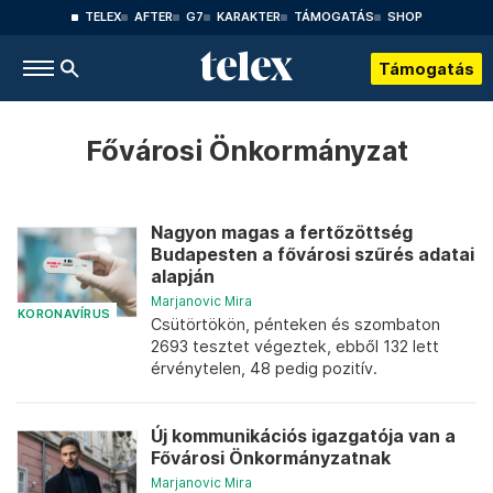
TELEX
AFTER
G7
KARAKTER
TÁMOGATÁS
SHOP
Támogatás
Fővárosi Önkormányzat
Nagyon magas a fertőzöttség
Budapesten a fővárosi szűrés adatai
alapján
Marjanovic Mira
KORONAVÍRUS
Csütörtökön, pénteken és szombaton
2693 tesztet végeztek, ebből 132 lett
érvénytelen, 48 pedig pozitív.
Új kommunikációs igazgatója van a
Fővárosi Önkormányzatnak
Marjanovic Mira