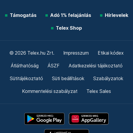
Támogatás
Adó 1% felajánlás
Hírlevelek
Telex Shop
© 2026 Telex.hu Zrt.
Impresszum
Etikai kódex
Átláthatóság
ÁSZF
Adatkezelési tájékoztató
Sütitájékoztató
Süti beállítások
Szabályzatok
Kommentelési szabályzat
Telex Sales