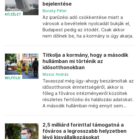
bejelentése
Bucsky Péter
KÖZÉLET
Az iparűzési adó csökkentése miatt a
városok a bevételeik nyolcadát bukják el,
Budapest pedig az ötödét. Csak akkor
nem dőlnek be, ha a kormány is úgy akarja.
Titkolja a kormány, hogy a második
hullámban mi történik az
idősotthonokban
Mizsur András
BELFÖLD
Tavasszal még úgy-ahogy beszámoltak az
idősotthonok érintettségéről, akkor is
főleg a főváros intézményeiről közöltek
részletes fertőzési és halálozási adatokat.
A második hullámban még ennyit sem...
2,5 milliárd forinttal támogatná a
főváros a legrosszabb helyzetben
lévő kisvállalkozásokat