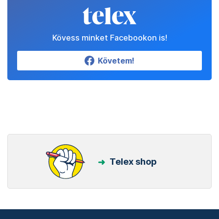
Kövess minket Facebookon is!
Követem!
Telex shop