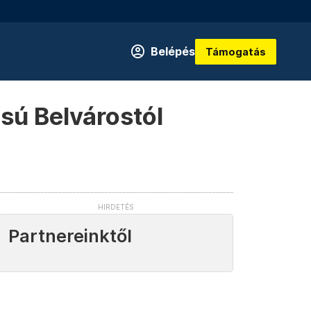
Belépés
Támogatás
sú Belvárostól
Partnereinktől