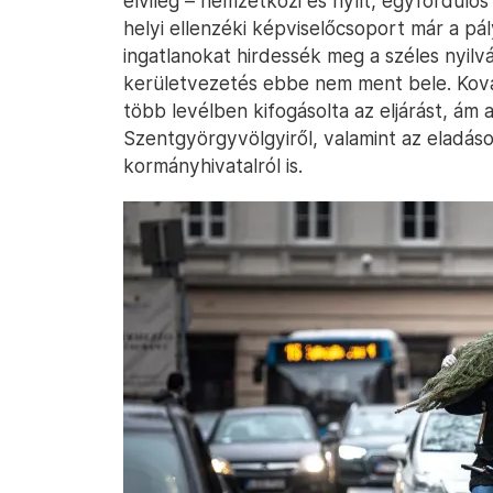
elvileg – nemzetközi és nyílt, egyfordulós
helyi ellenzéki képviselőcsoport már a p
ingatlanokat hirdessék meg a széles nyil
kerületvezetés ebbe nem ment bele. Kovác
több levélben kifogásolta az eljárást, ám 
Szentgyörgyvölgyiről, valamint az eladás
kormányhivatalról is.