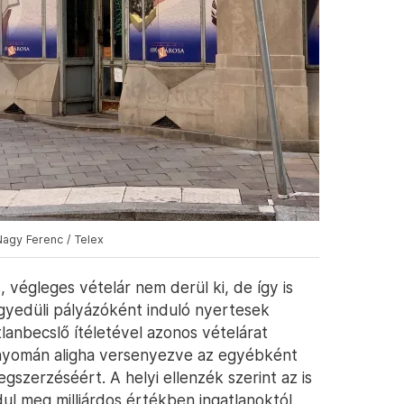
Nagy Ferenc / Telex
, végleges vételár nem derül ki, de így is
gyedüli pályázóként induló nyertesek
lanbecslő ítéletével azonos vételárat
ai nyomán aligha versenyezve az egyébként
gszerzéséért. A helyi ellenzék szerint az is
l meg milliárdos értékben ingatlanoktól