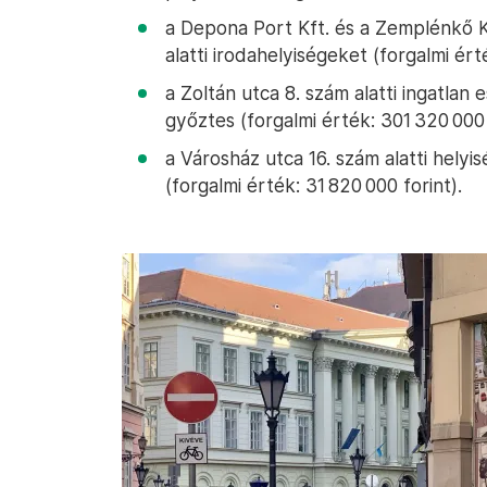
a Depona Port Kft. és a Zemplénkő Kf
alatti irodahelyiségeket (forgalmi érté
a Zoltán utca 8. szám alatti ingatlan 
győztes (forgalmi érték: 301 320 000 
a Városház utca 16. szám alatti hely
(forgalmi érték: 31 820 000 forint).