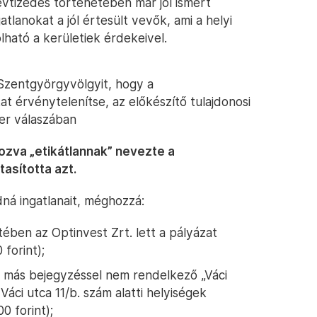
 évtizedes történetében már jól ismert
lanokat a jól értesült vevők, ami a helyi
ható a kerületiek érdekeivel.
Szentgyörgyvölgyit, hogy a
t érvénytelenítse, az előkészítő tulajdonosi
er válaszában
ozva „etikátlannak” nevezte a
asította azt.
adná ingatlanait, méghozzá:
etében az Optinvest Zrt. lett a pályázat
 forint);
gy más bejegyzéssel nem rendelkező „Váci
áci utca 11/b. szám alatti helyiségek
0 forint);