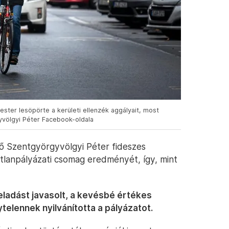
ster lesöpörte a kerületi ellenzék aggályait, most
yvölgyi Péter Facebook-oldala
tő Szentgyörgyvölgyi Péter fideszes
atlanpályázati csomag eredményét, így, mint
ladást javasolt, a kevésbé értékes
elennek nyilvánította a pályázatot.