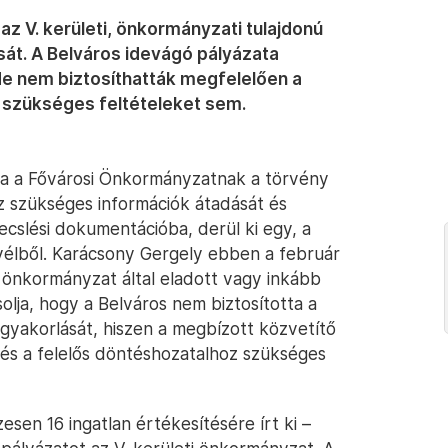
 V. kerületi, önkormányzati tulajdonú
ását. A Belváros idevágó pályázata
e nem biztosíthatták megfelelően a
z szükséges feltételeket sem.
ta a Fővárosi Önkormányzatnak a törvény
oz szükséges információk átadását és
ecslési dokumentációba, derül ki egy, a
evélből. Karácsony Gergely ebben a február
ti önkormányzat által eladott vagy inkább
olja, hogy a Belváros nem biztosította a
gyakorlását, hiszen a megbízott közvetítő
és a felelős döntéshozatalhoz szükséges
esen 16 ingatlan értékesítésére írt ki –