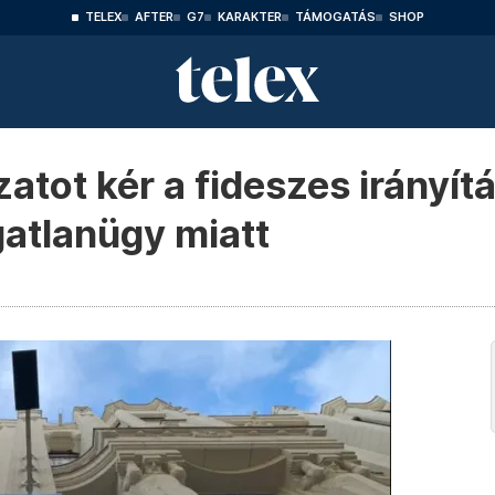
TELEX
AFTER
G7
KARAKTER
TÁMOGATÁS
SHOP
tot kér a fideszes irányítá
gatlanügy miatt