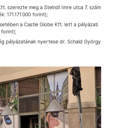
t. szerezte meg a Steindl Imre utca 7. szám
k: 171 171 000 forint);
esetében a Castle Globe Kft. lett a pályázati
forint);
iség pályázatának nyertese dr. Schald György