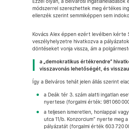
Ezzel olyan, a belvárosi ingatlaneladások
módszerrel szerezhettek meg értékes ingat
ellenzék szerint semmiképpen sem indokol
Kovács Alex éppen ezért levélben kérte 
veszélyhelyzetre hivatkozva a pályázatoka
döntéseket vonja vissza, ám a polgármest
a „demokratikus értékrendre” hivatk
visszavonás lehetőségét, és visszaut
Így a Belváros tehát jelen állás szerint el
a Deák tér 3. szám alatti ingatlan es
nyertese (forgalmi érték: 981 060 000
a teljesen ismeretlen, honlappal va
utca 11/b. Konzorcium” nyerte meg a V
pályázatát (forgalmi érték 603 720 00