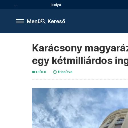
Ibolya
Menü
Kereső
Karácsony magyaráza
egy kétmilliárdos in
frissítve
BELFÖLD