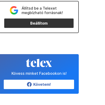
Állítsd be a Telexet
megbízható forrásnak!
Beállítom
Kövess minket Facebookon is!
Követem!