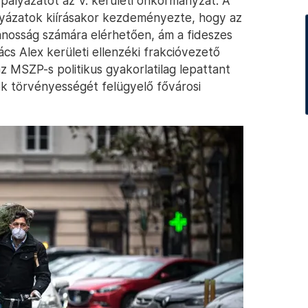
 pályázatot az V. kerületi önkormányzat. A
ályázatok kiírásakor kezdeményezte, hogy az
vánosság számára elérhetően, ám a fideszes
s Alex kerületi ellenzéki frakcióvezető
az MSZP-s politikus gyakorlatilag lepattant
ok törvényességét felügyelő fővárosi