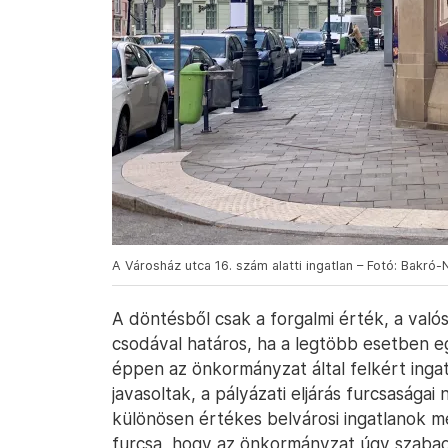
A Városház utca 16. szám alatti ingatlan – Fotó: Bakró-
A döntésből csak a forgalmi érték, a valós
csodával határos, ha a legtöbb esetben e
éppen az önkormányzat által felkért ingat
javasoltak, a pályázati eljárás furcsaság
különösen értékes belvárosi ingatlanok me
furcsa, hogy az önkormányzat úgy szabadu