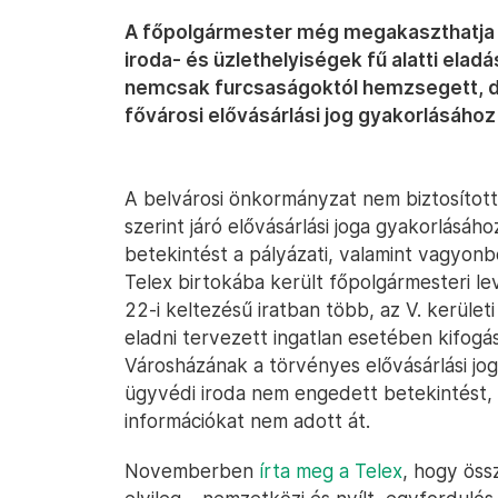
A főpolgármester még megakaszthatja az
iroda- és üzlethelyiségek fű alatti elad
nemcsak furcsaságoktól hemzsegett, d
fővárosi elővásárlási jog gyakorlásáho
A belvárosi önkormányzat nem biztosítot
szerint járó elővásárlási joga gyakorlásáh
betekintést a pályázati, valamint vagyonb
Telex birtokába került főpolgármesteri l
22-i keltezésű iratban több, az V. kerüle
eladni tervezett ingatlan esetében kifogás
Városházának a törvényes elővásárlási jog
ügyvédi iroda nem engedett betekintést, 
információkat nem adott át.
Novemberben
írta meg a Telex
, hogy össz