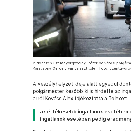
A fideszes Szentgyörgyvölgyi Péter belvárosi polgárme
Karácsony Gergely vár választ tőle – Fotó: Szentgyörg
A veszélyhelyzet ideje alatt egyedül dön
polgármester később ki is hirdette az ing
arról Kovács Alex tájékoztatta a Telexet:
az értékesebb ingatlanok esetében e
ingatlanok esetében pedig eredményt