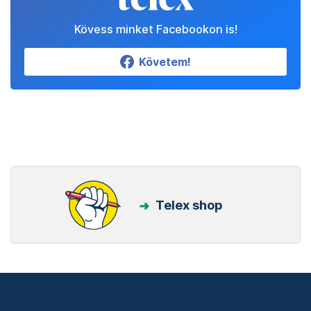
Kövess minket Facebookon is!
Követem!
Telex shop