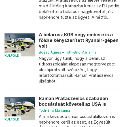
utaztak, Prataszevics az életét féltette
majd állítólag kórházba került az EU pedig
bekérette a belarusz nagykövetet, és
napirendre tűzte az ügyet. A hétfői...
A belarusz KGB négy embere is a
földre kényszerített Ryanair-gépen
volt
Bozsó Ágnes
–
Tóth-Biró Marianna
KÜLFÖLD
Nagyon úgy tűnik, hogy a belarusz
titkosszolgálat alaposan megtervezett
akciójáról volt szó azért, hogy
letartóztathassák Raman Prataszevics
újságírót.
Raman Prataszevics szabadon
bocsátását követeli az USA is
Tóth-Biró Marianna
A ma kezdődő uniós csúcstalálkozón is
KÜLFÖLD
napirendre kerül az eset, az Egyesült