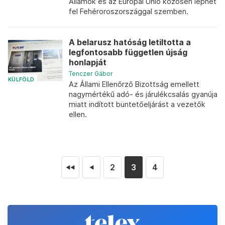
Államok és az Európai Unió közösen léphet
fel Fehéroroszországgal szemben.
A belarusz hatóság letiltotta a
legfontosabb független újság
honlapját
Tenczer Gábor
KÜLFÖLD
Az Állami Ellenőrző Bizottság emellett
nagymértékű adó- és járulékcsalás gyanúja
miatt indított büntetőeljárást a vezetők
ellen.
2
3
4
◄◄
◄