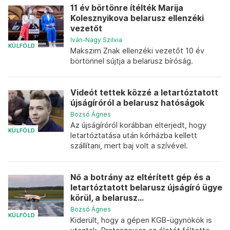
11 év börtönre ítélték Marija
Kolesznyikova belarusz ellenzéki
vezetőt
Iván-Nagy Szilvia
KÜLFÖLD
Makszim Znak ellenzéki vezetőt 10 év
börtönnel sújtja a belarusz bíróság.
Videót tettek közzé a letartóztatott
újságíróról a belarusz hatóságok
Bozsó Ágnes
Az újságíróról korábban elterjedt, hogy
KÜLFÖLD
letartóztatása után kórházba kellett
szállítani, mert baj volt a szívével.
Nő a botrány az eltérített gép és a
letartóztatott belarusz újságíró ügye
körül, a belarusz...
Bozsó Ágnes
KÜLFÖLD
Kiderült, hogy a gépen KGB-ügynökök is