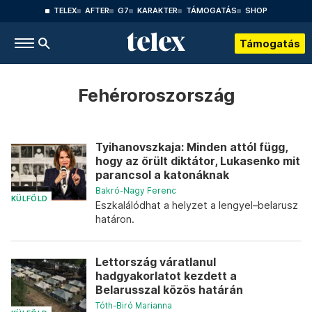
TELEX
AFTER
G7
KARAKTER
TÁMOGATÁS
SHOP
Támogatás
Fehéroroszország
Tyihanovszkaja: Minden attól függ,
hogy az őrült diktátor, Lukasenko mit
parancsol a katonáknak
Bakró-Nagy Ferenc
KÜLFÖLD
Eszkalálódhat a helyzet a lengyel–belarusz
határon.
Lettország váratlanul
hadgyakorlatot kezdett a
Belarusszal közös határán
Tóth-Biró Marianna