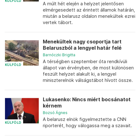
KÜLFÖLD
A múlt hét elején a helyzet jelentősen
elmérgesedett az érintett államok határán,
miután a belarusz oldalon menekültek ezrei
vertek tábort.
Menekültek nagy csoportja tart
Belaruszból a lengyel határ felé
Barnóczki Brigitta
A térségben szeptember óta rendkívüli
KÜLFÖLD
állapot van érvényben, de most különösen
feszült helyzet alakult ki, a lengyel
miniszterelnök válságstábot hívott össze.
Lukasenko: Nincs miért bocsánatot
kérnem
Bozsó Ágnes
A belarusz elnök figyelmeztette a CNN
KÜLFÖLD
riporterét, hogy válogassa meg a szavait.