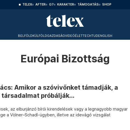
TELEX
AFTER
G7
KARAKTER
TÁMOGATÁS
SHOP
BELFÖLD
KÜLFÖLD
GAZDASÁG
VIDEÓ
ÉLET
TECHTUD
ENGLISH
Európai Bizottság
ács: Amikor a szóvivőnket támadják, a
 társadalmat próbálják...
sek, az elburjánzó bírói kirendelések vagy a legnagyobb magyar
ge a Völner–Schadl-ügyben, illetve az idevágó vizsgálat