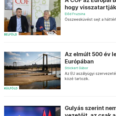
A CÖF az Európai Bi
hogy visszatartják 
Előd Fruzsina
Összeesküvést sejt a háttér
BELFÖLD
Az elmúlt 500 év l
Európában
Stöckert Gábor
Az EU aszályügyi szervezeté
közé tartozik.
KÜLFÖLD
Gulyás szerint nem
vezetőit, az csak a