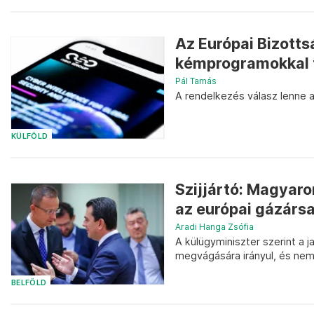
Az Európai Bizotts
kémprogramokkal f
Pál Tamás
A rendelkezés válasz lenne 
KÜLFÖLD
Szijjártó: Magya
az európai gázárs
Aradi Hanga Zsófia
A külügyminiszter szerint a j
megvágására irányul, és nem
BELFÖLD