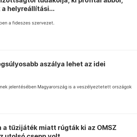
zottságtól tudakolja, ki profitál abból,
a helyreállítási...
ben a fideszes szervezet.
egsúlyosabb aszálya lehet az idei
nek jelentésében Magyarország is a veszélyeztetett országok
 a tűzijáték miatt rúgták ki az OMSZ
z utolsó csepp volt