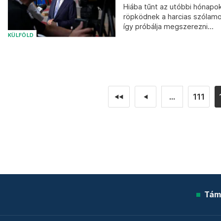
Hiába tűnt az utóbbi hónapo
röpködnek a harcias szólam
így próbálja megszerezni...
KÜLFÖLD
...
111
◄◄
◄
Tám