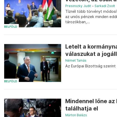
Presinszky Judit
–
Sarkadi Zsolt
Tíznél több törvényt módosí
az uniós pénzek minden eddig
tározókban,...
BELFÖLD
Letelt a kormányna
válaszukat a jogál
Német Tamás
Az Európai Bizottság szerin
BELFÖLD
Mindennel lőne az
találhatja el
Márton Balázs