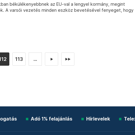
kban békülékenyebbnek az EU-val a lengyel kormány, megint
ok. A varsói vezetés minden eszköz bevetésével fenyeget, hogy
112
113
...
►
►►
ogatás
Adó 1% felajánlás
Hírlevelek
Tele