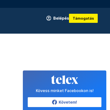
Belépés
Támogatás
Kövess minket Facebookon is!
Követem!