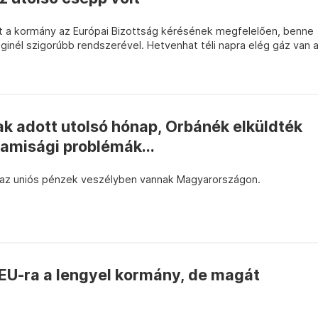
t a kormány az Európai Bizottság kérésének megfelelően, benne
inél szigorúbb rendszerével. Hetvenhat téli napra elég gáz van 
k adott utolsó hónap, Orbánék elküldték
lamisági problémák...
t az uniós pénzek veszélyben vannak Magyarországon.
 EU-ra a lengyel kormány, de magát