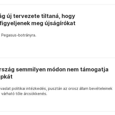
ág új tervezete tiltaná, hogy
igyeljenek meg újságírókat
a Pegasus-botrányra.
rország semmilyen módon nem támogatja
apkát
avaslat politikai intézkedés, pusztán az orosz állam bevételeinek
 várható tőle árcsökkenés.