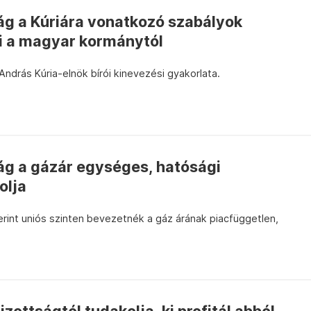
ág a Kúriára vonatkozó szabályok
ri a magyar kormánytól
András Kúria-elnök bírói kinevezési gyakorlata.
ág a gázár egységes, hatósági
olja
erint uniós szinten bevezetnék a gáz árának piacfüggetlen,