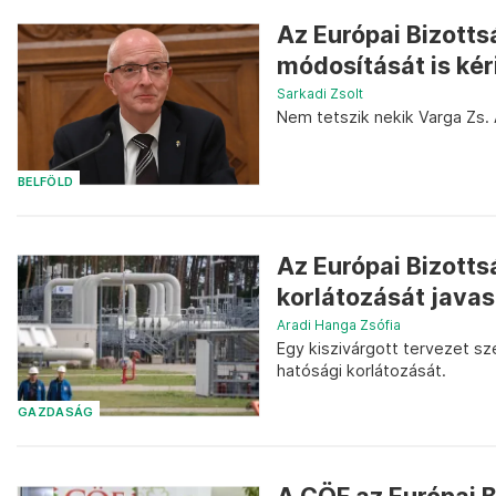
Az Európai Bizotts
módosítását is ké
Sarkadi Zsolt
Nem tetszik nekik Varga Zs. 
BELFÖLD
Az Európai Bizotts
korlátozását javas
Aradi Hanga Zsófia
Egy kiszivárgott tervezet sz
hatósági korlátozását.
GAZDASÁG