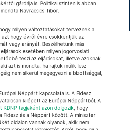
rtői gárdája is. Politikai szinten is abban
 mondta Navracsics Tibor.
 hogy milyen változtatásokat terveznek a
 azt hogy évről évre csökkentjük az
ámát vagy arányát. Beszélhetünk más
 eljárások esetében milyen jogorvoslati
etőbbé teszi az eljárásokat, illetve azoknak
, aki azt is mondta, ha rajtuk múlik lesz
éig nem sikerül megegyezni a bizottsággal,
 Európai Néppárt kapcsolata is. A Fidesz
atalosan kilépett az Európai Néppártból. A
t KDNP tagjaként azon dolgozik
, hogy
a Fidesz és a Néppárt között. A miniszter
dkét oldalon vannak olyanok, akik nem
ötti kapcsolat létrejöttét. Arról, hogy mi a