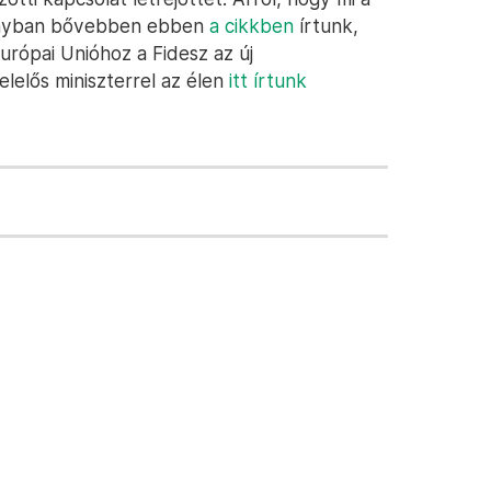
mányban bővebben ebben
a cikkben
írtunk,
Európai Unióhoz a Fidesz az új
elelős miniszterrel az élen
itt írtunk