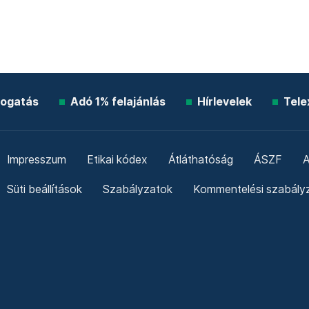
ogatás
Adó 1% felajánlás
Hírlevelek
Tele
Impresszum
Etikai kódex
Átláthatóság
ÁSZF
A
Süti beállítások
Szabályzatok
Kommentelési szabály