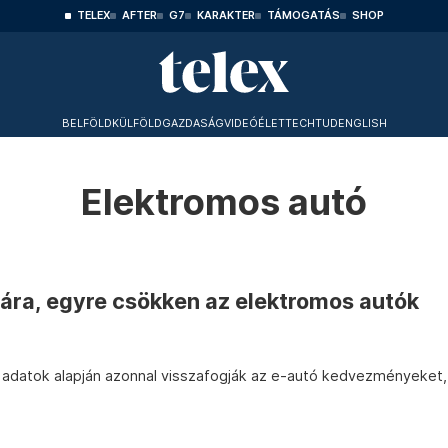
TELEX
AFTER
G7
KARAKTER
TÁMOGATÁS
SHOP
BELFÖLD
KÜLFÖLD
GAZDASÁG
VIDEÓ
ÉLET
TECHTUD
ENGLISH
Elektromos autó
 ára, egyre csökken az elektromos autók
adatok alapján azonnal visszafogják az e-autó kedvezményeket,