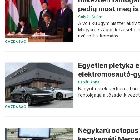
Bőkezűen támogatt
pedig most meg is 
Gulyás Ádám
A volt külügyminiszter aktív
Magyarországon kevesebb mint
nyújtott a kormány...
GAZDASÁG
Egyetlen pletyka e
elektromosautó-g
Bánáti Anna
Nagyot estek kedden a Lucid
fontolgatja a tőzsdei kivez
GAZDASÁG
Négykarú octopus és
kecskeméti Merced