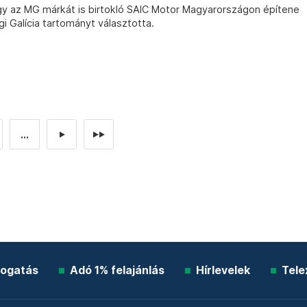
gy az MG márkát is birtokló SAIC Motor Magyarországon építene
i Galícia tartományt választotta.
...
►
►►
ogatás
Adó 1% felajánlás
Hírlevelek
Tele