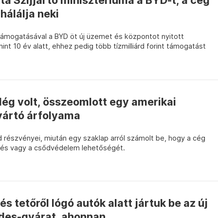
a Szijjártó minisztériuma a BYD-t, a cég
hálálja neki
 támogatásával a BYD öt új üzemet és központot nyitott
 10 év alatt, ehhez pedig több tízmilliárd forint támogatást
lég volt, összeomlott egy amerikai
yártó árfolyama
 részvényei, miután egy szaklap arról számolt be, hogy a cég
etés vagy a csődvédelem lehetőségét.
 tetőről lógó autók alatt jártuk be az új
es-gyárat, ahonnan...