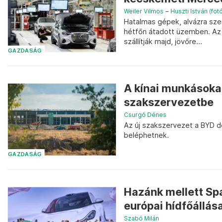
Weiler Vilmos
–
Huszti István (fot
Hatalmas gépek, alvázra sze
hétfőn átadott üzemben. Az i
szállítják majd, jövőre...
GAZDASÁG
A kínai munkásokat
szakszervezetbe
Csurgó Dénes
Az új szakszervezet a BYD d
beléphetnek.
GAZDASÁG
Hazánk mellett Spa
európai hídfőállás
Szabó Milán