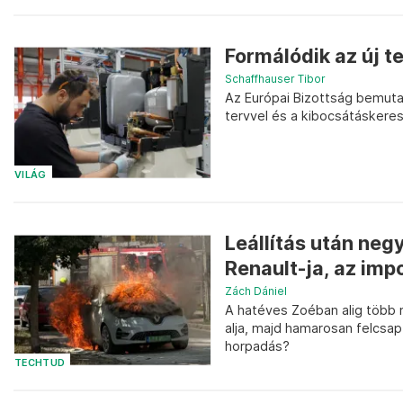
Formálódik az új t
Schaffhauser Tibor
Az Európai Bizottság bemutatt
tervvel és a kibocsátáskere
VILÁG
Leállítás után neg
Renault-ja, az imp
Zách Dániel
A hatéves Zoéban alig több m
alja, majd hamarosan felcsa
horpadás?
TECHTUD