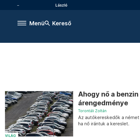
László
Menü
Kereső
Ahogy nő a benzin
árengedménye
Torontáli Zoltán
Az autókereskedők a német 
ha nő irántuk a kereslet.
VILÁG