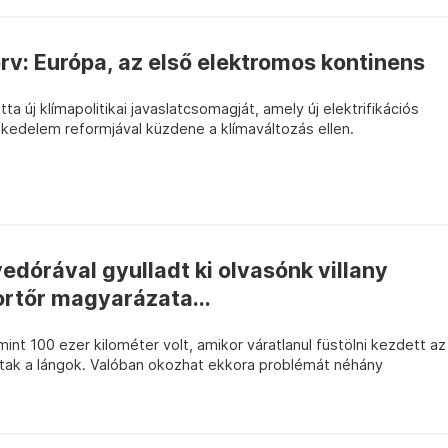
erv: Európa, az első elektromos kontinens
a új klímapolitikai javaslatcsomagját, amely új elektrifikációs
skedelem reformjával küzdene a klímaváltozás ellen.
yedórával gyulladt ki olvasónk villany
ortőr magyarázata...
int 100 ezer kilométer volt, amikor váratlanul füstölni kezdett az
ptak a lángok. Valóban okozhat ekkora problémát néhány