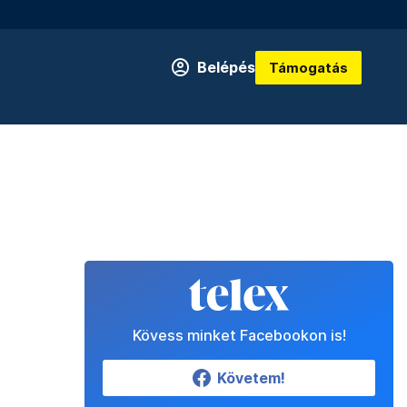
Belépés
Támogatás
Kövess minket Facebookon is!
Követem!