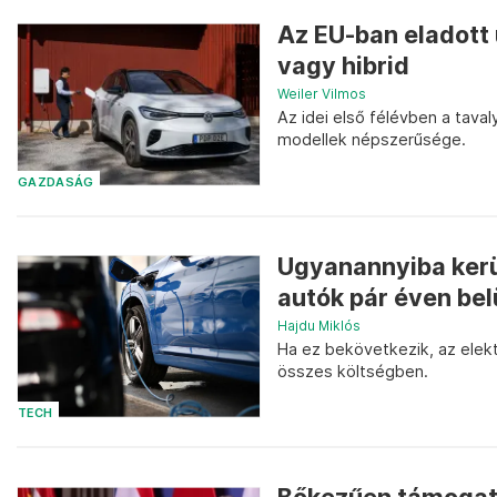
Az EU-ban eladott
vagy hibrid
Weiler Vilmos
Az idei első félévben a tava
modellek népszerűsége.
GAZDASÁG
Ugyanannyiba ker
autók pár éven bel
Hajdu Miklós
Ha ez bekövetkezik, az elek
összes költségben.
TECH