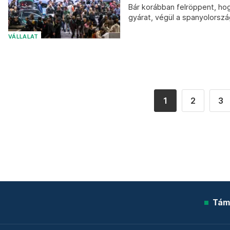
Bár korábban felröppent, ho
gyárat, végül a spanyolország
VÁLLALAT
1
2
3
Tám