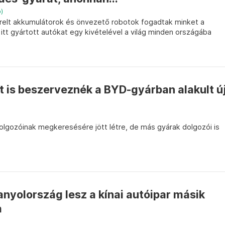
ó)
relt akkumulátorok és önvezető robotok fogadtak minket a
tt gyártott autókat egy kivételével a világ minden országába
 is beszerveznék a BYD-gyárban alakult ú
olgozóinak megkeresésére jött létre, de más gyárak dolgozói is
nyolország lesz a kínai autóipar másik
a