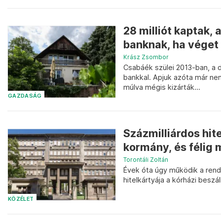
28 milliót kaptak, 
banknak, ha véget 
Krász Zsombor
Csabáék szülei 2013-ban, a 
bankkal. Apjuk azóta már ne
múlva mégis kizárták...
GAZDASÁG
Százmilliárdos hit
kormány, és félig 
Torontáli Zoltán
Évek óta úgy működik a rends
hitelkártyája a kórházi beszál
KÖZÉLET