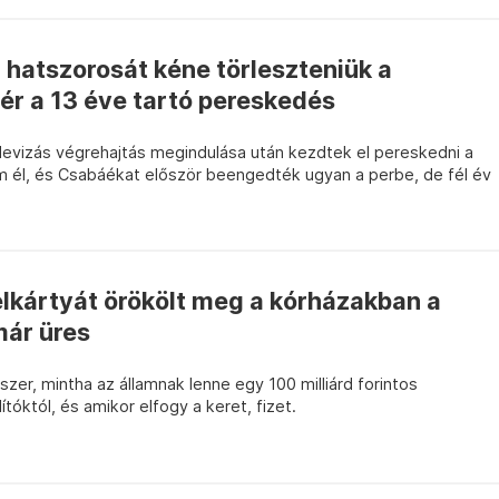
a hatszorosát kéne törleszteniük a
ér a 13 éve tartó pereskedés
devizás végrehajtás megindulása után kezdtek el pereskedni a
m él, és Csabáékat először beengedték ugyan a perbe, de fél év
elkártyát örökölt meg a kórházakban a
már üres
zer, mintha az államnak lenne egy 100 milliárd forintos
lítóktól, és amikor elfogy a keret, fizet.