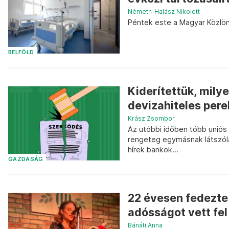
Németh-Halász Nikolett
Péntek este a Magyar Közlön
BELFÖLD
Kiderítettük, mily
devizahiteles pere
Krász Zsombor
Az utóbbi időben több uniós b
rengeteg egymásnak látszóla
hírek bankok...
GAZDASÁG
22 évesen fedezte 
adósságot vett fel 
Bánáti Anna