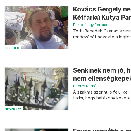
Kovács Gergely nem
Kétfarkú Kutya Pár
Bakró-Nagy Ferenc
Tóth-Benedek Csanád szerint 
rendezését nevezte a legfo
BELFÖLD
Senkinek nem jó, h
nem ellenségképek
Bódizs Kornél
A szakma szerint is felül kell
tudni, hogy hatékony követe
NÉVÉRTÉK