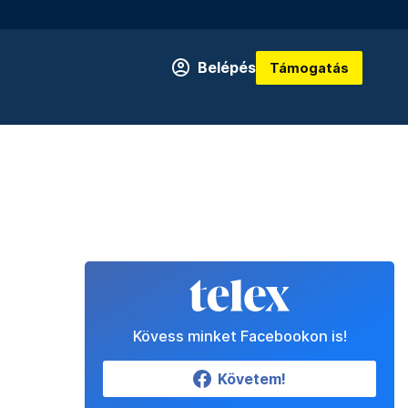
Belépés
Támogatás
Kövess minket Facebookon is!
Követem!