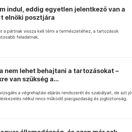
 indul, eddig egyetlen jelentkező van a
t elnöki posztjára
a pártnak vissza kell térni a természetéhez, a tartozások
ntosabb feladatnak.
a nem lehet behajtani a tartozásokat –
re van szükség a...
 vizsgálni a végrehajtási eljárás rendszerét és szabályait, de azt jó
léskezelés nélkül nincs működő piacgazdaság és jogbiztonság.