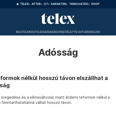
TELEX
AFTER
G7
KARAKTER
TÁMOGATÁS
SHOP
BELFÖLD
KÜLFÖLD
GAZDASÁG
VIDEÓ
ÉLET
TECHTUD
ENGLISH
Adósság
formok nélkül hosszú távon elszállhat a
sság
öregedése és a klímaváltozás miatt érdemi reformok nélkül a
 fenntarthatatlanná válhat hosszú távon.