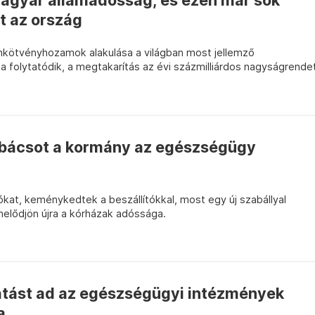
agyar államadósság, és ezen már sok
lt az ország
ötvényhozamok alakulása a világban most jellemző
 folytatódik, a megtakarítás az évi százmilliárdos nagyságrende
orbácsot a kormány az egészségügy
kat, keménykedtek a beszállítókkal, most egy új szabállyal
rmelődjön újra a kórházak adóssága.
tást ad az egészségügyi intézmények
a