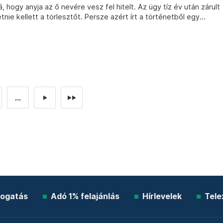
 rá, hogy anyja az ő nevére vesz fel hitelt. Az ügy tíz év után zárult
nie kellett a törlesztőt. Persze azért írt a történetből egy...
...
►
►►
ogatás
Adó 1% felajánlás
Hírlevelek
Tele