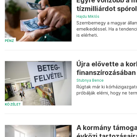
Egyre vonzóbb a m
tízmilliárdot spóro
Hajdu Miklós
Szembemegy a magyar államk
emelkedéssel. Ha a tendencia
is elérheti.
PÉNZ
Újra elővette a k
finanszírozásában
Stubnya Bence
Rúgtak már ki kórházigazgató
próbálják elérni, hogy ne te
KÖZÉLET
A kormány támoga
évközi tartozásair