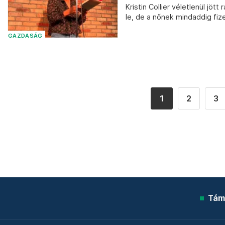
Kristin Collier véletlenül jött
le, de a nőnek mindaddig fizet
GAZDASÁG
1
2
3
Tám