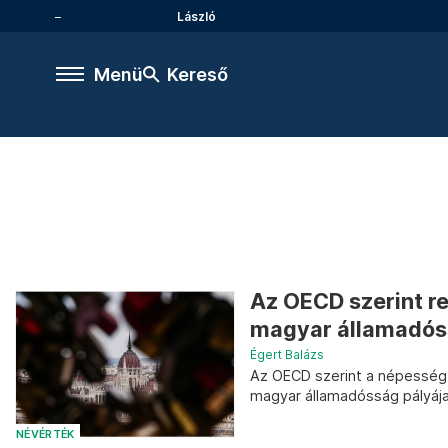
László
Menü
Kereső
Az OECD szerint re
magyar államadó
Égert Balázs
Az OECD szerint a népesség 
magyar államadósság pályája
NÉVÉRTÉK