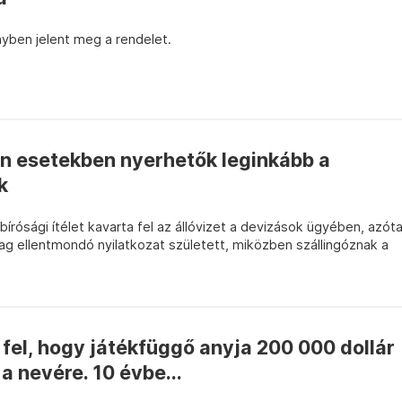
yben jelent meg a rendelet.
en esetekben nyerhetők leginkább a
k
írósági ítélet kavarta fel az állóvizet a devizások ügyében, azót
g ellentmondó nyilatkozat született, miközben szállingóznak a
fel, hogy játékfüggő anyja 200 000 dollár
a nevére. 10 évbe...