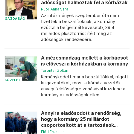
adósságot halmoztak fel a kórházak
Pupli Anna Sára
Az intézmények szeptember óta nem
GAZDASÁG
fizettek a beszállítóknak, a kormány
ezúttal a beígértnél kevesebb, 39,4
milliárdos pluszforrást ítélt meg az
adósságok rendezésére.
A mézesmadzag mellett a korbácsot
is előveszi a kórházakban a kormány
Torontáli Zoltán
Keménykedett már a beszállítókkal, rúgott
KÖZÉLET
ki igazgatókat, most a kórházi vezetők
anyagi felelősségre vonásával küzdene a
kormány az adósságok ellen.
Annyira eladósodott a rendőrség,
hogy a kormány 25 milliárdot
csoportosított át a tartozások...
Előd Fruzsina