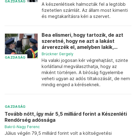
GAZDASÁG
A készenlétisek halmozták fel a legtöbb
fizetetlen számlát. Az állam most kimenti
és megtakarításra kéri a szervet.
Bea elismeri, hogy tartozik, de azt
szeretné, hogy ne azt a lakást
árverezzék el, amelyben lakik,...
Brückner Gergely
GAZDASÁG
Ha valaki jogosan kér végrehajtást, szinte
korlátlanul megválaszthatja, hogy az
miként történjen. A bíróság figyelembe
veheti ugyan az adós tiltakozását, de nem
mindig enged a kéréseknek.
GAZDASÁG
Tovább nőtt, így már 5,5 milliárd forint a Készenléti
Rendőrség adóssága
Bakró-Nagy Ferenc
Július végén 79,5 milliárd forint volt a költségvetési