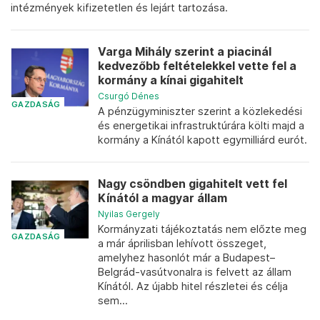
intézmények kifizetetlen és lejárt tartozása.
Varga Mihály szerint a piacinál
kedvezőbb feltételekkel vette fel a
kormány a kínai gigahitelt
Csurgó Dénes
GAZDASÁG
A pénzügyminiszter szerint a közlekedési
és energetikai infrastruktúrára költi majd a
kormány a Kínától kapott egymilliárd eurót.
Nagy csöndben gigahitelt vett fel
Kínától a magyar állam
Nyilas Gergely
Kormányzati tájékoztatás nem előzte meg
GAZDASÁG
a már áprilisban lehívott összeget,
amelyhez hasonlót már a Budapest–
Belgrád-vasútvonalra is felvett az állam
Kínától. Az újabb hitel részletei és célja
sem...