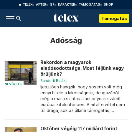
TELEX
AFTER
G7
KARAKTER
TÁMOGATÁS
SHOP
Támogatás
Adósság
Rekordon a magyarok
eladósodottsága. Most féljünk vagy
örüljünk?
Sándorfi Balázs
NÉVÉRTÉK
Ijesztően hangzik, hogy sosem volt még
ennyi hitele a lakosságnak, de igazából
még a mai a szint is alacsonynak számít
európai kitekintésben. A hitelfelvétel nem
túl drága, sok az állami támogatás,...
Október végéig 117 milliárd forint