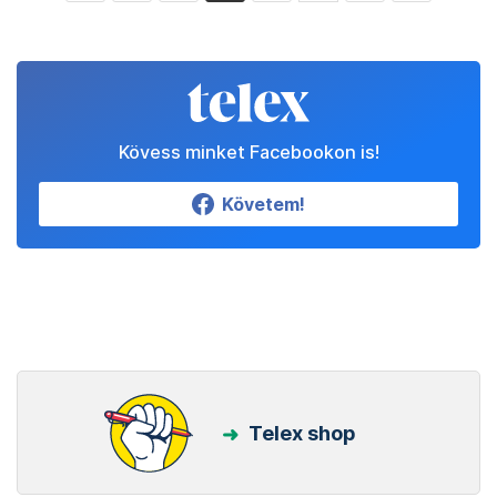
Kövess minket Facebookon is!
Követem!
Telex shop