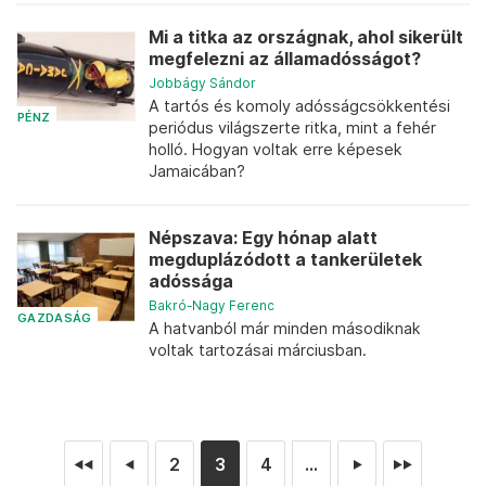
Mi a titka az országnak, ahol sikerült
megfelezni az államadósságot?
Jobbágy Sándor
A tartós és komoly adósságcsökkentési
PÉNZ
periódus világszerte ritka, mint a fehér
holló. Hogyan voltak erre képesek
Jamaicában?
Népszava: Egy hónap alatt
megduplázódott a tankerületek
adóssága
Bakró-Nagy Ferenc
GAZDASÁG
A hatvanból már minden másodiknak
voltak tartozásai márciusban.
2
3
4
...
◄◄
◄
►
►►