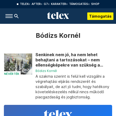
TELEX
AFTER
G7
KARAKTER
TÁMOGATÁS
SHOP
Támogatás
Bódizs Kornél
Senkinek nem jó, ha nem lehet
behajtani a tartozásokat – nem
ellenségképekre van szükség a...
Bódizs Kornél
NÉVÉRTÉK
A szakma szerint is felül kell vizsgálni a
végrehajtási eljárás rendszerét és
szabályait, de azt jó tudni, hogy hatékony
követeléskezelés nélkül nincs működő
piacgazdaság és jogbiztonság.