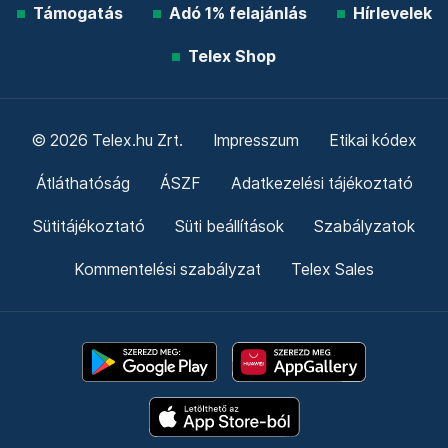
Támogatás
Adó 1% felajánlás
Hírlevelek
Telex Shop
© 2026 Telex.hu Zrt.
Impresszum
Etikai kódex
Átláthatóság
ÁSZF
Adatkezelési tájékoztató
Sütitájékoztató
Süti beállítások
Szabályzatok
Kommentelési szabályzat
Telex Sales