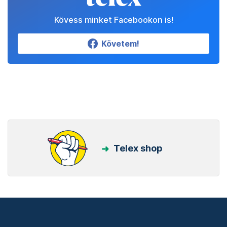
Kövess minket Facebookon is!
Követem!
Telex shop