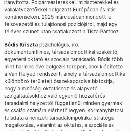
irányította. Polgármesterekkel, miniszterekkel és
vállalatvezetőkkel dolgozott Európában és más
kontinenseken. 2025 márciusában mondott le
felsővezetői és tulajdonosi pozíciójáról, majd egy
féléves szünet után csatlakozott a Tisza Párthoz.
Bódis Kriszta
pszichológus, író,
dokumentumfilmes, társadalompolitikai szakértő,
egyetemi oktató és szociális tanácsadó. Bódis több
mint harminc éve dolgozik terepen, ahol kiépítette
a Van Helyed rendszert, amely a társadalompolitika
különböző területeit összekapcsolva biztosítja,
hogy a minőségi oktatáshoz és alapvető
szolgáltatásokhoz való egyenlő hozzáférés
társadalmi helyzettől függetlenül minden gyermek
és család számára elérhető legyen. Kormánybiztosi
feladata a nemzeti társadalompolitikai stratégia
megalkotása, valamint az oktatás, a szociális és