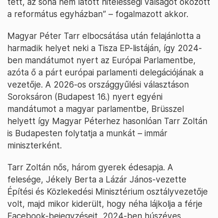
tett, az soha nem látott hitelességi válságot okozott
a református egyházban” – fogalmazott akkor.
Magyar Péter Tarr elbocsátása után felajánlotta a
harmadik helyet neki a Tisza EP-listáján, így 2024-
ben mandátumot nyert az Európai Parlamentbe,
azóta ő a párt európai parlamenti delegációjának a
vezetője. A 2026-os országgyűlési választáson
Soroksáron (Budapest 16.) nyert egyéni
mandátumot a magyar parlamentbe, Brüsszel
helyett így Magyar Péterhez hasonlóan Tarr Zoltán
is Budapesten folytatja a munkát – immár
miniszterként.
Tarr Zoltán nős, három gyerek édesapja. A
felesége, Jékely Berta a Lázár János-vezette
Építési és Közlekedési Minisztérium osztályvezetője
volt, majd mikor kiderült, hogy néha lájkolja a férje
Facebook-bejegyzéseit, 2024-ben húszéves