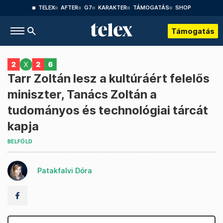
TELEX
AFTER
G7
KARAKTER
TÁMOGATÁS
SHOP
Támogatás
Tarr Zoltán lesz a kultúráért felelős
miniszter, Tanács Zoltán a
tudományos és technológiai tárcát
kapja
BELFÖLD
Patakfalvi Dóra