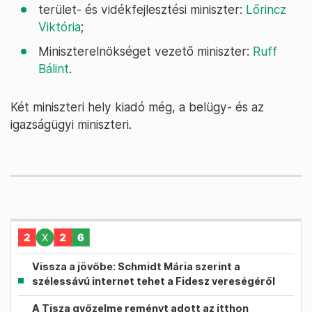
terület- és vidékfejlesztési miniszter:
Lőrincz
Viktória
;
Miniszterelnökséget vezető miniszter:
Ruff
Bálint
.
Két miniszteri hely kiadó még, a belügy- és az
igazságügyi miniszteri.
Vissza a jövőbe: Schmidt Mária szerint a
szélessávú internet tehet a Fidesz vereségéről
A Tisza győzelme reményt adott az itthon