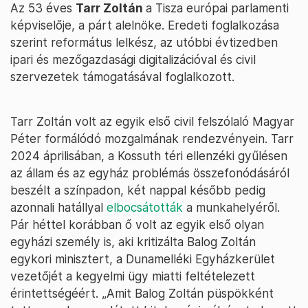
Az 53 éves
Tarr Zoltán
a Tisza európai parlamenti
képviselője, a párt alelnöke. Eredeti foglalkozása
szerint református lelkész, az utóbbi évtizedben
ipari és mezőgazdasági digitalizációval és civil
szervezetek támogatásával foglalkozott.
Tarr Zoltán volt az egyik első civil felszólaló Magyar
Péter formálódó mozgalmának rendezvényein. Tarr
2024 áprilisában, a Kossuth téri ellenzéki gyűlésen
az állam és az egyház problémás összefonódásáról
beszélt a színpadon, két nappal később pedig
azonnali hatállyal
elbocsátották
a munkahelyéről.
Pár héttel korábban ő volt az egyik első olyan
egyházi személy is, aki kritizálta Balog Zoltán
egykori minisztert, a Dunamelléki Egyházkerület
vezetőjét a kegyelmi ügy miatti feltételezett
érintettségéért. „Amit Balog Zoltán püspökként