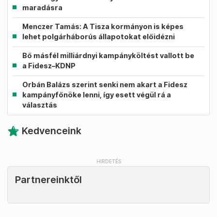
maradásra
Menczer Tamás: A Tisza kormányon is képes
lehet polgárháborús állapotokat előidézni
Bő másfél milliárdnyi kampányköltést vallott be
a Fidesz–KDNP
Orbán Balázs szerint senki nem akart a Fidesz
kampányfőnöke lenni, így esett végül rá a
választás
Kedvenceink
Partnereinktől