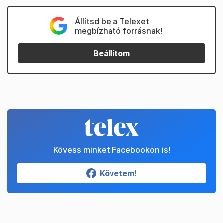
Állítsd be a Telexet
megbízható forrásnak!
Beállítom
Kövess minket Facebookon is!
Követem!