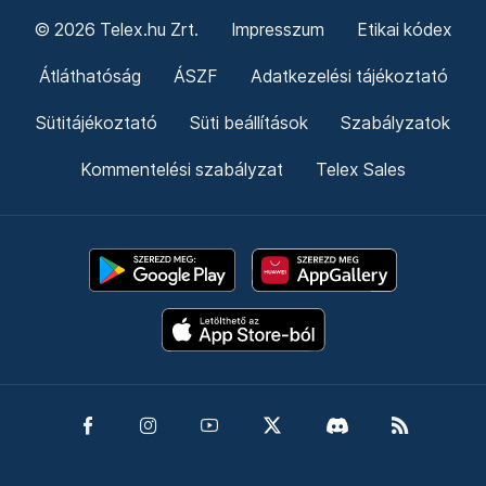
© 2026 Telex.hu Zrt.
Impresszum
Etikai kódex
Átláthatóság
ÁSZF
Adatkezelési tájékoztató
Sütitájékoztató
Süti beállítások
Szabályzatok
Kommentelési szabályzat
Telex Sales