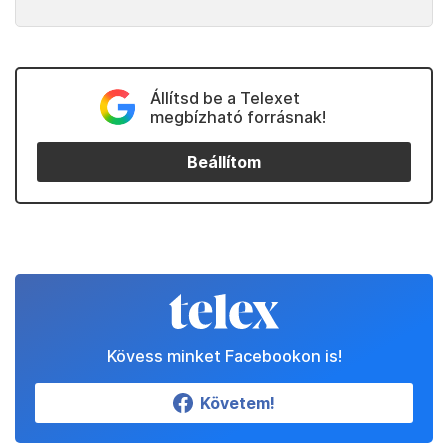
Állítsd be a Telexet
megbízható forrásnak!
Beállítom
Kövess minket Facebookon is!
Követem!