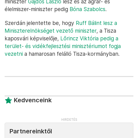
miniszter
Gajdos László
lesz és az agrár- és
élelmiszer-miniszter pedig
Bóna Szabolcs
.
Szerdán jelentette be, hogy
Ruff Bálint lesz a
Miniszterelnökséget vezető miniszter
, a Tisza
kaposvári képviselője,
Lőrincz Viktória pedig a
terület- és vidékfejlesztési minisztériumot fogja
vezetni
a hamarosan felálló Tisza-kormányban.
Kedvenceink
Partnereinktől