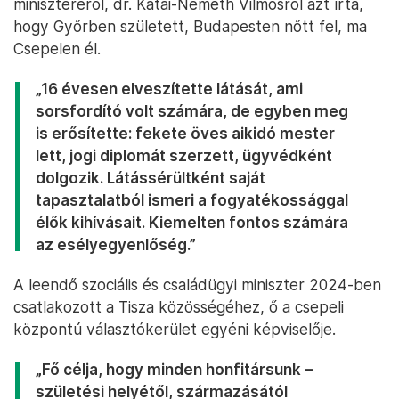
miniszteréről, dr. Kátai-Németh Vilmosról azt írta,
hogy Győrben született, Budapesten nőtt fel, ma
Csepelen él.
„16 évesen elveszítette látását, ami
sorsfordító volt számára, de egyben meg
is erősítette: fekete öves aikidó mester
lett, jogi diplomát szerzett, ügyvédként
dolgozik. Látássérültként saját
tapasztalatból ismeri a fogyatékossággal
élők kihívásait. Kiemelten fontos számára
az esélyegyenlőség.”
A leendő szociális és családügyi miniszter 2024-ben
csatlakozott a Tisza közösségéhez, ő a csepeli
központú választókerület egyéni képviselője.
„Fő célja, hogy minden honfitársunk –
születési helyétől, származásától