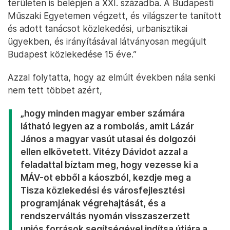
területen is belépjen a XXI. századba. A Budapesti
Műszaki Egyetemen végzett, és világszerte tanított
és adott tanácsot közlekedési, urbanisztikai
ügyekben, és irányításával látványosan megújult
Budapest közlekedése 15 éve.”
Azzal folytatta, hogy az elmúlt években nála senki
nem tett többet azért,
„hogy minden magyar ember számára
látható legyen az a rombolás, amit Lázár
János a magyar vasút utasai és dolgozói
ellen elkövetett. Vitézy Dávidot azzal a
feladattal bíztam meg, hogy vezesse ki a
MÁV-ot ebből a káoszból, kezdje meg a
Tisza közlekedési és városfejlesztési
programjának végrehajtását, és a
rendszerváltás nyomán visszaszerzett
uniós források segítségével indítsa útjára a