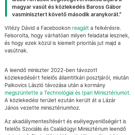
magyar vasút és közlekedés Baross Gábor
vasminisztert követő második aranykorát.”
Vitézy Dávid a Facebookon
reagált
a felkérésre.
Felsorolta, hogy várhatóan milyen feladatai lesznek,
és hogy ezek közül is kiemelt prioritás jut majd a
vasútnak.
A leendő miniszter 2022-ben távozott
közlekedésért felelős államtitkári posztjáról, miután
Palkovics László távozása után a kormány
megszüntette a Technológiai és Ipari Minisztériumot.
A közlekedési terület ezután került át a Lázár
János vezette minisztériumhoz.
Az akadálymentesítésért és esélyegyenlőségért is
felelős Szociális és Családügyi Minisztérium leendő