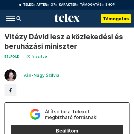
TELEX
AFTER
G7
KARAKTER
TÁMOGATÁS
SHOP
Támogatás
Vitézy Dávid lesz a közlekedési és
beruházási miniszter
frissítve
BELFÖLD
Iván-Nagy Szilvia
Állítsd be a Telexet
megbízható forrásnak!
Beállítom