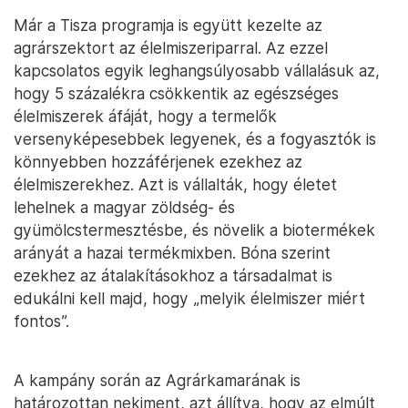
Már a Tisza programja is együtt kezelte az
agrárszektort az élelmiszeriparral. Az ezzel
kapcsolatos egyik leghangsúlyosabb vállalásuk az,
hogy 5 százalékra csökkentik az egészséges
élelmiszerek áfáját, hogy a termelők
versenyképesebbek legyenek, és a fogyasztók is
könnyebben hozzáférjenek ezekhez az
élelmiszerekhez. Azt is vállalták, hogy életet
lehelnek a magyar zöldség- és
gyümölcstermesztésbe, és növelik a biotermékek
arányát a hazai termékmixben. Bóna szerint
ezekhez az átalakításokhoz a társadalmat is
edukálni kell majd, hogy „melyik élelmiszer miért
fontos”.
A kampány során az Agrárkamarának is
határozottan nekiment, azt állítva, hogy az elmúlt