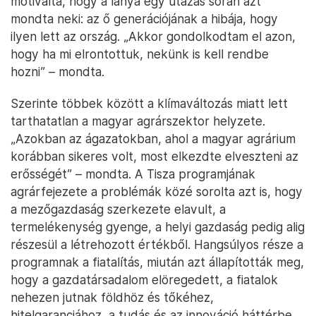
motiválta, hogy a lánya egy utazás során azt
mondta neki: az ő generációjának a hibája, hogy
ilyen lett az ország. „Akkor gondolkodtam el azon,
hogy ha mi elrontottuk, nekünk is kell rendbe
hozni” – mondta.
Szerinte többek között a klímaváltozás miatt lett
tarthatatlan a magyar agrárszektor helyzete.
„Azokban az ágazatokban, ahol a magyar agrárium
korábban sikeres volt, most elkezdte elveszteni az
erősségét” – mondta. A Tisza programjának
agrárfejezete a problémák közé sorolta azt is, hogy
a mezőgazdaság szerkezete elavult, a
termelékenység gyenge, a helyi gazdaság pedig alig
részesül a létrehozott értékből. Hangsúlyos része a
programnak a fiatalítás, miután azt állapították meg,
hogy a gazdatársadalom elöregedett, a fiatalok
nehezen jutnak földhöz és tőkéhez,
hitelgaranciához, a tudás és az innováció háttérbe