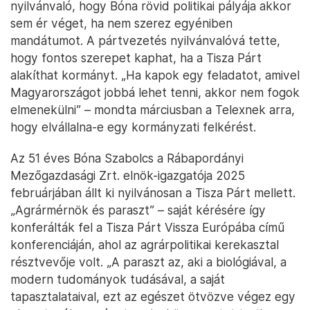
nyilvánvaló, hogy Bóna rövid politikai pályája akkor
sem ér véget, ha nem szerez egyéniben
mandátumot. A pártvezetés nyilvánvalóvá tette,
hogy fontos szerepet kaphat, ha a Tisza Párt
alakíthat kormányt. „Ha kapok egy feladatot, amivel
Magyarországot jobbá lehet tenni, akkor nem fogok
elmenekülni” – mondta márciusban a Telexnek arra,
hogy elvállalna-e egy kormányzati felkérést.
Az 51 éves Bóna Szabolcs a Rábapordányi
Mezőgazdasági Zrt. elnök-igazgatója 2025
februárjában állt ki nyilvánosan a Tisza Párt mellett.
„Agrármérnök és paraszt” – saját kérésére így
konferálták fel a Tisza Párt Vissza Európába című
konferenciáján, ahol az agrárpolitikai kerekasztal
résztvevője volt. „A paraszt az, aki a biológiával, a
modern tudományok tudásával, a saját
tapasztalataival, ezt az egészet ötvözve végez egy