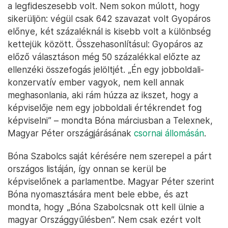
a legfideszesebb volt. Nem sokon múlott, hogy
sikerüljön: végül csak 642 szavazat volt Gyopáros
előnye, két százaléknál is kisebb volt a különbség
kettejük között. Összehasonlításul: Gyopáros az
előző választáson még 50 százalékkal előzte az
ellenzéki összefogás jelöltjét. „Én egy jobboldali-
konzervatív ember vagyok, nem kell annak
meghasonlania, aki rám húzza az ikszet, hogy a
képviselője nem egy jobboldali értékrendet fog
képviselni” – mondta Bóna márciusban a Telexnek,
Magyar Péter országjárásának
csornai állomásán
.
Bóna Szabolcs saját kérésére nem szerepel a párt
országos listáján, így onnan se kerül be
képviselőnek a parlamentbe. Magyar Péter szerint
Bóna nyomasztására ment bele ebbe, és azt
mondta, hogy „Bóna Szabolcsnak ott kell ülnie a
magyar Országgyűlésben”. Nem csak ezért volt