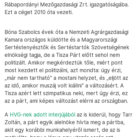
Rábapordányi Mezőgazdasági Zrt. igazgatóságába.
Ezt a céget 2010 óta vezeti.
Bóna Szabolcs évek óta a Nemzeti Agrárgazdasági
Kamara országos küldötte és a Magyarországi
Sertéstenyésztők és Sertéstartók Szövetségének
elnökségi tagja, de a Tisza Párt előtt sehol nem
politizált. Amikor megkérdeztük tőle, miért pont
most kezdett el politizálni, azt mondta: úgy érzi,
„már nem tartható” a mostani helyzet, és „eljött az
az idő, amikor muszáj volt kiállni” a változásért. A
Tisza azért lett szimpatikus neki, mert úgy érzi, ez
az a párt, ami képes változást elérni az országban.
A
HVG-nek adott interjújából
az is kiderül, hogy Tarr
Zoltán, a párt egyik alelnöke hívta meg a pártba,
akit egy korábbi munkahelyéről ismert, de az is