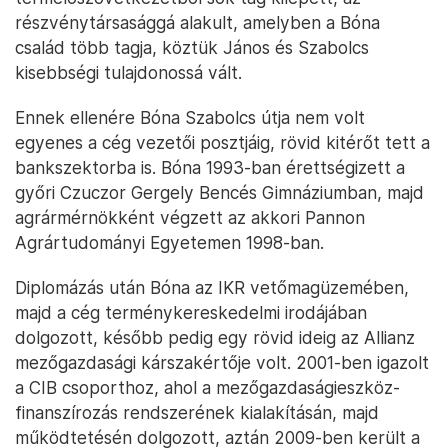
részvénytársasággá alakult, amelyben a Bóna
család több tagja, köztük János és Szabolcs
kisebbségi tulajdonossá vált.
Ennek ellenére Bóna Szabolcs útja nem volt
egyenes a cég vezetői posztjáig, rövid kitérőt tett a
bankszektorba is. Bóna 1993-ban érettségizett a
győri Czuczor Gergely Bencés Gimnáziumban, majd
agrármérnökként végzett az akkori Pannon
Agrártudományi Egyetemen 1998-ban.
Diplomázás után Bóna az IKR vetőmagüzemében,
majd a cég terménykereskedelmi irodájában
dolgozott, később pedig egy rövid ideig az Allianz
mezőgazdasági kárszakértője volt. 2001-ben igazolt
a CIB csoporthoz, ahol a mezőgazdaságieszköz-
finanszírozás rendszerének kialakításán, majd
működtetésén dolgozott, aztán 2009-ben került a