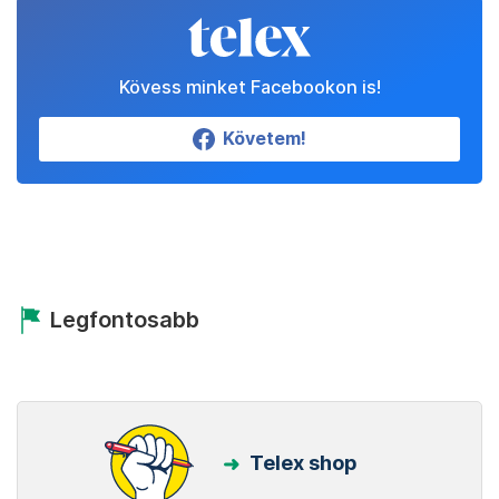
Kövess minket Facebookon is!
Követem!
Legfontosabb
Telex shop