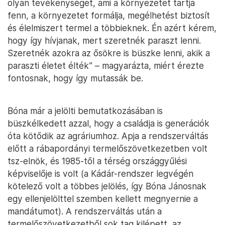
olyan tevékenységet, ami a környezetet tartja
fenn, a környezetet formálja, megélhetést biztosít
és élelmiszert termel a többieknek. Én azért kérem,
hogy így hívjanak, mert szeretnék paraszt lenni.
Szeretnék azokra az ősökre is büszke lenni, akik a
paraszti életet élték” – magyarázta, miért érezte
fontosnak, hogy így mutassák be.
Bóna már a jelölti bemutatkozásában is
büszkélkedett azzal, hogy a családja is generációk
óta kötődik az agráriumhoz. Apja a rendszerváltás
előtt a rábapordányi termelőszövetkezetben volt
tsz-elnök, és 1985-től a térség országgyűlési
képviselője is volt (a Kádár-rendszer legvégén
kötelező volt a többes jelölés, így Bóna Jánosnak
egy ellenjelölttel szemben kellett megnyernie a
mandátumot). A rendszerváltás után a
termelőszövetkezetből sok tag kilépett, az