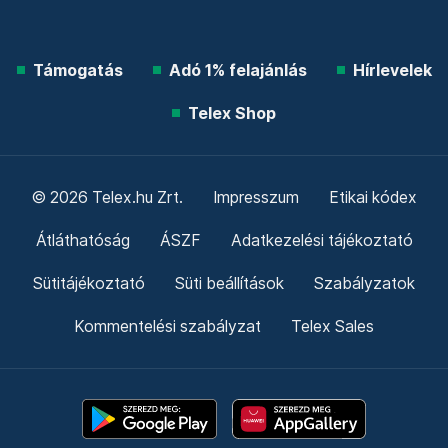
Támogatás
Adó 1% felajánlás
Hírlevelek
Telex Shop
© 2026 Telex.hu Zrt.
Impresszum
Etikai kódex
Átláthatóság
ÁSZF
Adatkezelési tájékoztató
Sütitájékoztató
Süti beállítások
Szabályzatok
Kommentelési szabályzat
Telex Sales