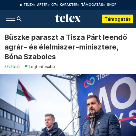
TELEX
AFTER
G7
KARAKTER
TÁMOGATÁS
SHOP
Támogatás
Büszke paraszt a Tisza Párt leendő
agrár- és élelmiszer-minisztere,
Bóna Szabolcs
Legfontosabb
BELFÖLD