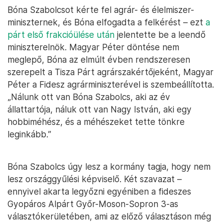
Bóna Szabolcsot kérte fel agrár- és élelmiszer-
miniszternek, és Bóna elfogadta a felkérést – ezt
a
párt első frakcióülése után
jelentette be a leendő
miniszterelnök. Magyar Péter döntése nem
meglepő, Bóna az elmúlt évben rendszeresen
szerepelt a Tisza Párt agrárszakértőjeként, Magyar
Péter a Fidesz agrárminiszterével is szembeállította.
„Nálunk ott van Bóna Szabolcs, aki az év
állattartója, náluk ott van Nagy István, aki egy
hobbiméhész, és a méhészeket tette tönkre
leginkább.”
Bóna Szabolcs úgy lesz a kormány tagja, hogy nem
lesz országgyűlési képviselő. Két szavazat –
ennyivel akarta legyőzni egyéniben a fideszes
Gyopáros Alpárt Győr-Moson-Sopron 3-as
választókerületében, ami az előző választáson még