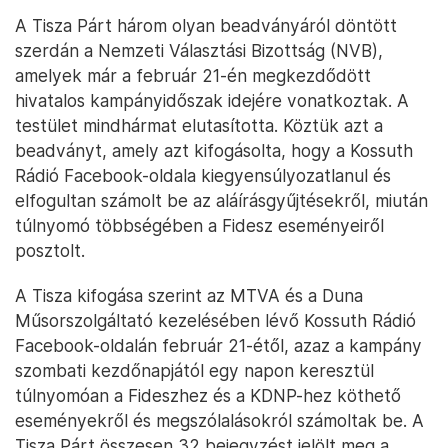
A Tisza Párt három olyan beadványáról döntött
szerdán a Nemzeti Választási Bizottság (NVB),
amelyek már a február 21-én megkezdődött
hivatalos kampányidőszak idejére vonatkoztak. A
testület mindhármat elutasította. Köztük azt a
beadványt, amely azt kifogásolta, hogy a Kossuth
Rádió Facebook-oldala kiegyensúlyozatlanul és
elfogultan számolt be az aláírásgyűjtésekről, miután
túlnyomó többségében a Fidesz eseményeiről
posztolt.
A Tisza kifogása szerint az MTVA és a Duna
Műsorszolgáltató kezelésében lévő Kossuth Rádió
Facebook-oldalán február 21-étől, azaz a kampány
szombati kezdőnapjától egy napon keresztül
túlnyomóan a Fideszhez és a KDNP-hez köthető
eseményekről és megszólalásokról számoltak be. A
Tisza Párt összesen 32 bejegyzést jelölt meg a