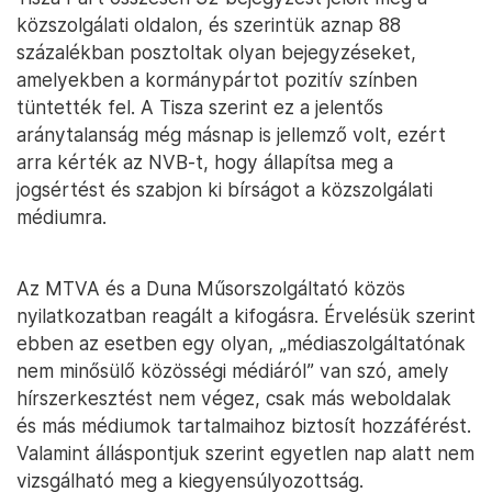
közszolgálati oldalon, és szerintük aznap 88
százalékban posztoltak olyan bejegyzéseket,
amelyekben a kormánypártot pozitív színben
tüntették fel. A Tisza szerint ez a jelentős
aránytalanság még másnap is jellemző volt, ezért
arra kérték az NVB-t, hogy állapítsa meg a
jogsértést és szabjon ki bírságot a közszolgálati
médiumra.
Az MTVA és a Duna Műsorszolgáltató közös
nyilatkozatban reagált a kifogásra. Érvelésük szerint
ebben az esetben egy olyan, „médiaszolgáltatónak
nem minősülő közösségi médiáról” van szó, amely
hírszerkesztést nem végez, csak más weboldalak
és más médiumok tartalmaihoz biztosít hozzáférést.
Valamint álláspontjuk szerint egyetlen nap alatt nem
vizsgálható meg a kiegyensúlyozottság.