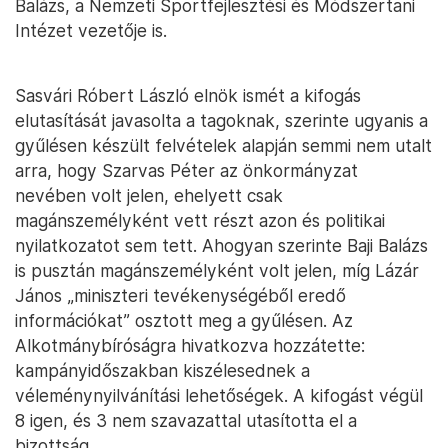
Balázs, a Nemzeti Sportfejlesztési és Módszertani
Intézet vezetője is.
Sasvári Róbert László elnök ismét a kifogás
elutasítását javasolta a tagoknak, szerinte ugyanis a
gyűlésen készült felvételek alapján semmi nem utalt
arra, hogy Szarvas Péter az önkormányzat
nevében volt jelen, ehelyett csak
magánszemélyként vett részt azon és politikai
nyilatkozatot sem tett. Ahogyan szerinte Baji Balázs
is pusztán magánszemélyként volt jelen, míg Lázár
János „miniszteri tevékenységéből eredő
információkat” osztott meg a gyűlésen. Az
Alkotmánybíróságra hivatkozva hozzátette:
kampányidőszakban kiszélesednek a
véleménynyilvánítási lehetőségek. A kifogást végül
8 igen, és 3 nem szavazattal utasította el a
bizottság.