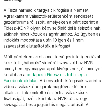
A Tisza harmadik tárgyalt kifogása a Nemzeti
Agrárkamara választókerületenként rendezett
gazdafórumairól szólt, amelyeken a párt szerint a
Fidesz–KDNP olyan képviselőjelöltjei is felszólalnak,
akiknek nincs közük az agráriumhoz. Az ügyben az
indoklás módosítása után 10 igen és 1 nem
szavazattal elutasították a kifogást.
Múlt pénteken arról a mesterséges intelligenciával
készített „háborús” videóról szavazott az NVB,
amelyben egy magyar apát kivégeznek, és amelyet
korábban a
budapesti Fidesz osztott meg a
Facebook-oldalán.
A benyújtott kifogások szerint a
videó a választópolgárok megtévesztésére
alkalmas, félelemkeltő és sérti a választások
tisztaságát, ezért kérték az NVB-től az ügy
kivizsgálását és a jogsértés megállapítását. A