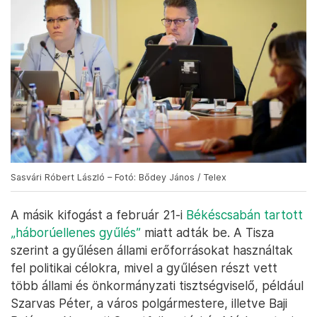
Sasvári Róbert László – Fotó: Bődey János / Telex
A másik kifogást a február 21-i
Békéscsabán tartott
„háborúellenes gyűlés”
miatt adták be. A Tisza
szerint a gyűlésen állami erőforrásokat használtak
fel politikai célokra, mivel a gyűlésen részt vett
több állami és önkormányzati tisztségviselő, például
Szarvas Péter, a város polgármestere, illetve Baji