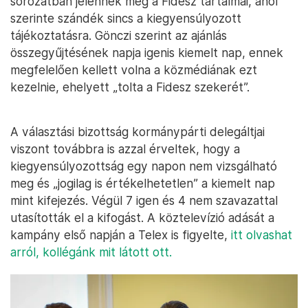
sorozatban jelennek meg a Fidesz tartalmai, ahol
szerinte szándék sincs a kiegyensúlyozott
tájékoztatásra. Gönczi szerint az ajánlás
összegyűjtésének napja igenis kiemelt nap, ennek
megfelelően kellett volna a közmédiának ezt
kezelnie, ehelyett „tolta a Fidesz szekerét”.
A választási bizottság kormánypárti delegáltjai
viszont továbbra is azzal érveltek, hogy a
kiegyensúlyozottság egy napon nem vizsgálható
meg és „jogilag is értékelhetetlen” a kiemelt nap
mint kifejezés. Végül 7 igen és 4 nem szavazattal
utasították el a kifogást. A köztelevízió adását a
kampány első napján a Telex is figyelte,
itt olvashat
arról, kollégánk mit látott ott.