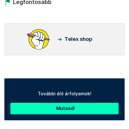
Legfontosabb
Telex shop
További élő árfolyamok!
Mutasd!