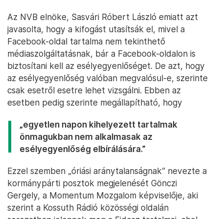
Az NVB elnöke, Sasvári Róbert László emiatt azt
javasolta, hogy a kifogást utasítsák el, mivel a
Facebook-oldal tartalma nem tekinthető
médiaszolgáltatásnak, bár a Facebook-oldalon is
biztosítani kell az esélyegyenlőséget. De azt, hogy
az esélyegyenlőség valóban megvalósul-e, szerinte
csak esetről esetre lehet vizsgálni. Ebben az
esetben pedig szerinte megállapítható, hogy
„egyetlen napon kihelyezett tartalmak
önmagukban nem alkalmasak az
esélyegyenlőség elbírálására.”
Ezzel szemben „óriási aránytalanságnak” nevezte a
kormánypárti posztok megjelenését Gönczi
Gergely, a Momentum Mozgalom képviselője, aki
szerint a Kossuth Rádió közösségi oldalán