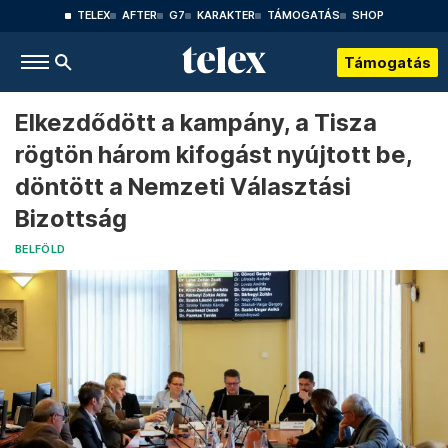
TELEX
AFTER
G7
KARAKTER
TÁMOGATÁS
SHOP
Támogatás
Elkezdődött a kampány, a Tisza
rögtön három kifogást nyújtott be,
döntött a Nemzeti Választási
Bizottság
BELFÖLD