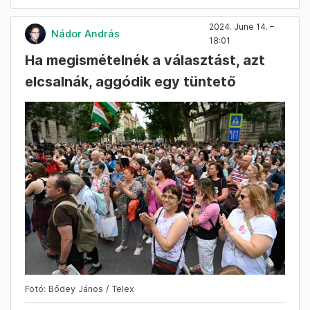
2024. June 14. –
Nádor András
18:01
Ha megismételnék a választást, azt
elcsalnák, aggódik egy tüntető
Fotó: Bődey János / Telex