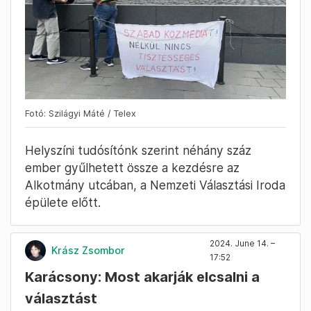
Fotó: Szilágyi Máté / Telex
Helyszíni tudósítónk szerint néhány száz
ember gyűlhetett össze a kezdésre az
Alkotmány utcában, a Nemzeti Választási Iroda
épülete előtt.
2024. June 14. –
Krász Zsombor
17:52
Karácsony: Most akarják elcsalni a
választást