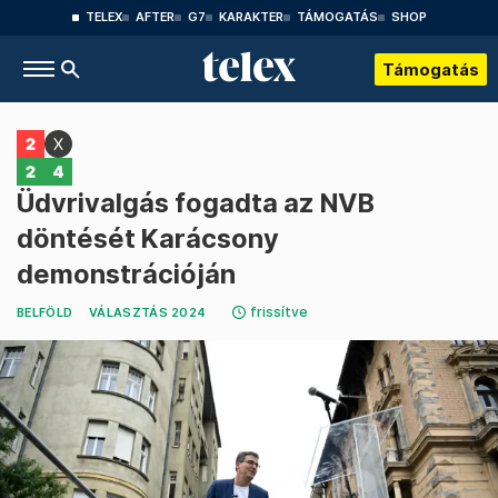
TELEX
AFTER
G7
KARAKTER
TÁMOGATÁS
SHOP
Támogatás
Üdvrivalgás fogadta az NVB
döntését Karácsony
demonstrációján
frissítve
BELFÖLD
VÁLASZTÁS 2024