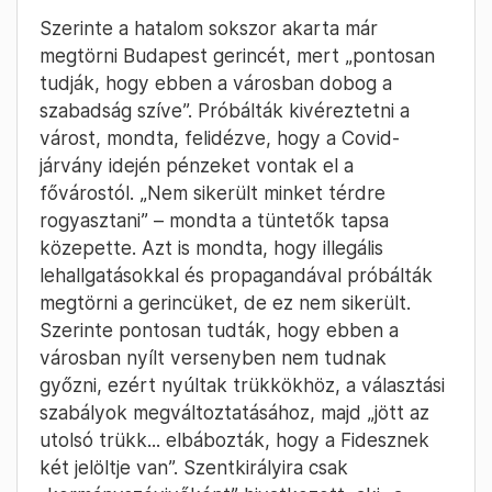
Szerinte a hatalom sokszor akarta már
megtörni Budapest gerincét, mert „pontosan
tudják, hogy ebben a városban dobog a
szabadság szíve”. Próbálták kivéreztetni a
várost, mondta, felidézve, hogy a Covid-
járvány idején pénzeket vontak el a
fővárostól. „Nem sikerült minket térdre
rogyasztani” – mondta a tüntetők tapsa
közepette. Azt is mondta, hogy illegális
lehallgatásokkal és propagandával próbálták
megtörni a gerincüket, de ez nem sikerült.
Szerinte pontosan tudták, hogy ebben a
városban nyílt versenyben nem tudnak
győzni, ezért nyúltak trükkökhöz, a választási
szabályok megváltoztatásához, majd „jött az
utolsó trükk... elbábozták, hogy a Fidesznek
két jelöltje van”. Szentkirályira csak