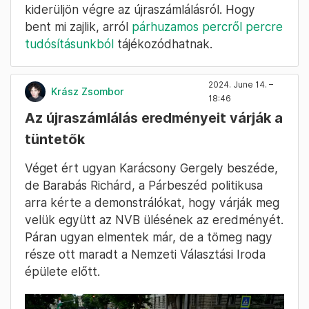
kiderüljön végre az újraszámlálásról. Hogy
bent mi zajlik, arról
párhuzamos percről percre
tudósításunkból
tájékozódhatnak.
2024. June 14. –
Krász Zsombor
18:46
Az újraszámlálás eredményeit várják a
tüntetők
Véget ért ugyan Karácsony Gergely beszéde,
de Barabás Richárd, a Párbeszéd politikusa
arra kérte a demonstrálókat, hogy várják meg
velük együtt az NVB ülésének az eredményét.
Páran ugyan elmentek már, de a tömeg nagy
része ott maradt a Nemzeti Választási Iroda
épülete előtt.