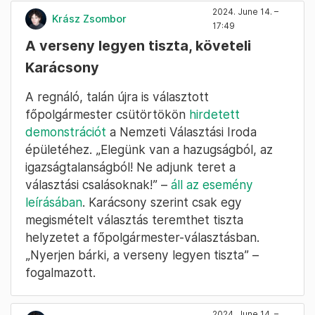
2024. June 14. –
Krász Zsombor
17:49
A verseny legyen tiszta, követeli
Karácsony
A regnáló, talán újra is választott
főpolgármester csütörtökön
hirdetett
demonstrációt
a Nemzeti Választási Iroda
épületéhez. „Elegünk van a hazugságból, az
igazságtalanságból! Ne adjunk teret a
választási csalásoknak!” –
áll az esemény
leírásában
. Karácsony szerint csak egy
megismételt választás teremthet tiszta
helyzetet a főpolgármester-választásban.
„Nyerjen bárki, a verseny legyen tiszta” –
fogalmazott.
2024. June 14. –