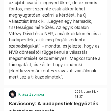
az újabb csatát megnyertük-e”, de ez nem is
fontos, mert szerinte csak akkor lehet
megnyugtatóan lezárni a kérdést, ha új
választást írnak ki. „Legyen egy harmadik,
tisztességes mérkőzés. Az egyik oldalon
Vitézy Dávid és a NER, a másik oldalon én és a
budapestiek, akik meg fogják védeni a
szabadságukat” – mondta, és jelezte, hogy az
NVB döntésétől függetlenül a választás
megismétlését kezdeményezi. Megköszönte a
támogatást, és kérte, hogy mindenki
jelentkezzen önkéntes szavazatszámlálónak,
mert „ez a ti küzdelmetek”.
2024. June 14. –
Krász Zsombor
18:37
Karácsony: A budapestiek legyőzték