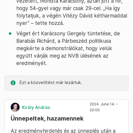
vezetett, mondta Karácsony, aztán jött a hír,
hogy 54-gyel vagy már csak 29-cel. „Ha így
folytatjuk, a végén Vitézy Dávid kétharmaddal
nyer” – tette hozzá.
Véget ért Karácsony Gergely tüntetése, de
Barabás Richárd, a Párbeszéd politikusa
megkérte a demonstrálókat, hogy velük
együtt várják meg az NVB ülésének az
eredményét.
Ezt a közvetítést már lezártuk.
2024. June 14. –
Király András
20:00
Ünnepeltek, hazamennek
Az eredményhirdetés és az ünneplés után a