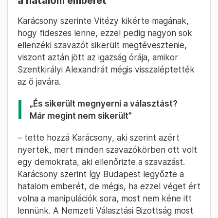
a hatalom emberét
Karácsony szerinte Vitézy kikérte magának,
hogy fideszes lenne, ezzel pedig nagyon sok
ellenzéki szavazót sikerült megtévesztenie,
viszont aztán jött az igazság órája, amikor
Szentkirályi Alexandrát mégis visszaléptették
az ő javára.
„És sikerült megnyerni a választást?
Már megint nem sikerült”
– tette hozzá Karácsony, aki szerint azért
nyertek, mert minden szavazókörben ott volt
egy demokrata, aki ellenőrizte a szavazást.
Karácsony szerint így Budapest legyőzte a
hatalom emberét, de mégis, ha ezzel véget ért
volna a manipulációk sora, most nem kéne itt
lennünk. A Nemzeti Választási Bizottság most