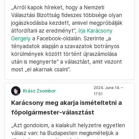
„Arról kapok híreket, hogy a Nemzeti
Választási Bizottság fideszes többsége olyan
jogászkodásba kezdett, amivel megpróbálják
átfordítani az eredményt”,
írja Karácsony
Gergely
a Facebook-oldalán. Szerinte „a
tényadatok alapján a szavazatok botrányos
körülmények között történt újraszámolása
után is megnyerte” a választást, amit viszont
most „el akarnak csalni”.
2024. June 14. –
Krász Zsombor
17:51
Karácsony meg akarja ismételtetni a
főpolgármester-választást
„Azt gondolom, a kialakult helyzetre egyetlen
válasz van: ha Budapesten megismételjük a