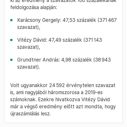
ki az eredmény a szavazatok 100 százalékának
feldolgozása alapján:
Karácsony Gergely: 47,53 százalék (371 467
szavazat),
Vitézy Dávid: 47,49 százalék (371 143
szavazat),
Grundtner András: 4,98 százalék (38 943
szavazat).
Volt ugyanakkor 24 592 érvénytelen szavazat
is, ami nagyjából háromszorosa a 2019-es
számoknak. Ezekre hivatkozva Vitézy Dávid
már a végső eredmény előtt azt mondta, hogy
újraszámlálás lesz.