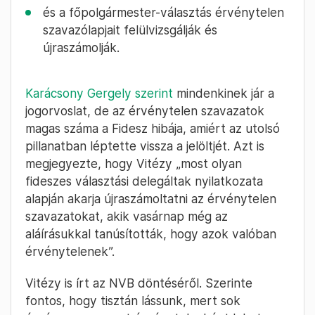
és a főpolgármester-választás érvénytelen
szavazólapjait felülvizsgálják és
újraszámolják.
Karácsony Gergely szerint
mindenkinek jár a
jogorvoslat, de az érvénytelen szavazatok
magas száma a Fidesz hibája, amiért az utolsó
pillanatban léptette vissza a jelöltjét. Azt is
megjegyezte, hogy Vitézy „most olyan
fideszes választási delegáltak nyilatkozata
alapján akarja újraszámoltatni az érvénytelen
szavazatokat, akik vasárnap még az
aláírásukkal tanúsították, hogy azok valóban
érvénytelenek”.
Vitézy is írt az NVB döntéséről. Szerinte
fontos, hogy tisztán lássunk, mert sok