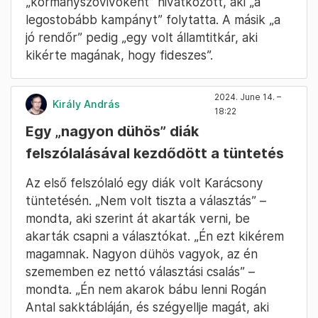
„kormányszóvivőként” hivatkozott, aki „a
legostobább kampányt” folytatta. A másik „a
jó rendőr” pedig „egy volt államtitkár, aki
kikérte magának, hogy fideszes”.
2024. June 14. –
Király András
18:22
Egy „nagyon dühös” diák
felszólalásával kezdődött a tüntetés
Az első felszólaló egy diák volt Karácsony
tüntetésén. „Nem volt tiszta a választás” –
mondta, aki szerint át akarták verni, be
akarták csapni a választókat. „Én ezt kikérem
magamnak. Nagyon dühös vagyok, az én
szememben ez nettó választási csalás” –
mondta. „Én nem akarok bábu lenni Rogán
Antal sakktábláján, és szégyellje magát, aki