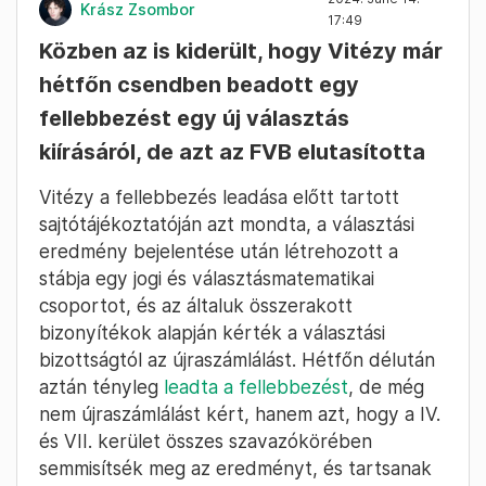
Krász Zsombor
17:49
Közben az is kiderült, hogy Vitézy már
hétfőn csendben beadott egy
fellebbezést egy új választás
kiírásáról, de azt az FVB elutasította
Vitézy a fellebbezés leadása előtt tartott
sajtótájékoztatóján azt mondta, a választási
eredmény bejelentése után létrehozott a
stábja egy jogi és választásmatematikai
csoportot, és az általuk összerakott
bizonyítékok alapján kérték a választási
bizottságtól az újraszámlálást. Hétfőn délután
aztán tényleg
leadta a fellebbezést
, de még
nem újraszámlálást kért, hanem azt, hogy a IV.
és VII. kerület összes szavazókörében
semmisítsék meg az eredményt, és tartsanak