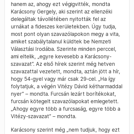
hanem az, ahogy ezt végigvitték, mondta
Karácsony Gergely, aki szerint az ellenzéki
delegáltak távollétében nyitották fel az
urnákat a fideszes kerületekben. Úgy tudja,
most pont olyan szavazólapokon megy a vita,
amiket szabálytalanul küldtek be Nemzeti
Választási Irodába. Szerinte minden perccel,
ami eltelik, „egyre kevesebb a Karácsony-
szavazat”. Az első hírek szerint még hetven
szavazattal vezetett, mondta, aztán jött a hír,
hogy 54-gyel vagy már csak 29-cel. „Ha így
folytatjuk, a végén Vitézy Dávid kétharmaddal
nyer” – mondta. Furcsán lezárt borítékokat,
furcsán kötegelt szavazólapokat emlegetett.
„Ahogy egyre több a furcsaság, egyre több a
Vitézy-szavazat” – mondta.
Karácsony szerint még „nem tudjuk, hogy ezt