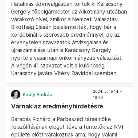
Hatalmas üdvrivalgásban törtek ki Karácsony
Gergely főpolgármester az Alkotmány utcában
várakozó hívei, amikor a Nemzeti Választási
Bizottság ülésén bejelentették, hogy bár a
korábbinál is szorosabb eredménnyel, de az
érvénytelen szavazatok átvizsgálása és
újraszámlálása után is Karácsony Gergely
nyerte a vasárnapi önkormányzati választást.
A végén 41 szavazat volt a különbség
Karácsony javára Vitézy Dáviddal szemben.
2024. June 14. –
Király András
19:20
Várnak az eredményhirdetésre
Barabás Richárd a Párbeszéd társelnöke
felszólításának eleget téve a tüntetők az NVI
épülete előtt várakoznak arra, hogy valami