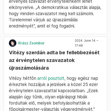
érvényes szavazat érvénytelenként lehet
elkönyvelve. „A demokratikus választás alapja,
hogy minden szavazatot meg kell számolni.
Türelemmel várjuk az újraszámlálás
eredményét”, amit el fog fogadni.
2024. June 14. –
Krász Zsombor
17:48
Vitézy szerdán adta be fellebbezését
az érvénytelen szavazatok
újraszámolására
Vitézy hétfőn
arról posztolt,
hogy egész nap
érkeztek hozzájuk a jelzések a közel 25 ezer
érvénytelen szavazattal kapcsolatban. „Ezek
alapján úgy tűnik, olyan eljárásjogi hibák
fordultak elő, melyek befolyásolhatták a
főpolgármester-választás végeredményét.”