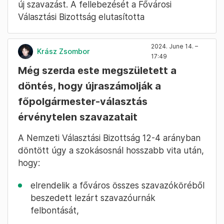
új szavazást. A fellebezését a Fővárosi
Választási Bizottság elutasította
2024. June 14. –
Krász Zsombor
17:49
Még szerda este megszületett a
döntés, hogy újraszámolják a
főpolgármester-választás
érvénytelen szavazatait
A Nemzeti Választási Bizottság 12-4 arányban
döntött úgy a szokásosnál hosszabb vita után,
hogy:
elrendelik a főváros összes szavazóköréből
beszedett lezárt szavazóurnák
felbontását,