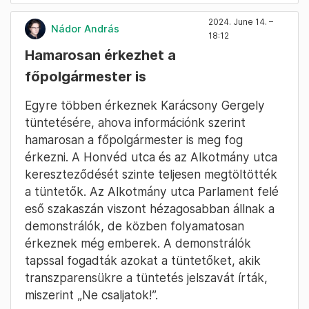
2024. June 14. –
Nádor András
18:12
Hamarosan érkezhet a
főpolgármester is
Egyre többen érkeznek Karácsony Gergely
tüntetésére, ahova információnk szerint
hamarosan a főpolgármester is meg fog
érkezni. A Honvéd utca és az Alkotmány utca
kereszteződését szinte teljesen megtöltötték
a tüntetők. Az Alkotmány utca Parlament felé
eső szakaszán viszont hézagosabban állnak a
demonstrálók, de közben folyamatosan
érkeznek még emberek. A demonstrálók
tapssal fogadták azokat a tüntetőket, akik
transzparensükre a tüntetés jelszavát írták,
miszerint „Ne csaljatok!”.