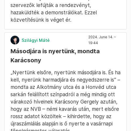
szervezők lefújták a rendezvényt,
hazaküldték a demonstrálókat. Ezzel
közvetítésünk is véget ér.
2024. June 14. –
Szilágyi Máté
19:44
Másodjára is nyertünk, mondta
Karácsony
„Nyertünk elsőre, nyertünk másodjára is. És ha
kell, nyerünk harmadjára és negyedszerre is” –
mondta az Alkotmány utca és a Honvéd utca
sarkán felállított színpadról a még mindig ott
várakozó híveinek Karácsony Gergely azután,
hogy az NVB – némi kavarás után, mert elsőre
rossz adatot közöltek – kihirdette, hogy az
újraszámlálás alapján is ő nyerte a vasárnapi
főpolgármester-választás.