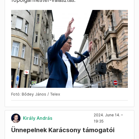
Fotó: Bődey János / Telex
2024. June 14. –
Király András
19:35
Ünnepelnek Karácsony támogatói