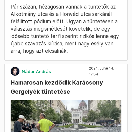
Pár százan, hézagosan vannak a tüntetők az
Alkotmány utca és a Honvéd utca sarkánál
felállított pódium előtt. Ugyan a tüntetésen a
választás megismétlését követelik, de egy
idősebb tüntető férfi szerint rizikós lenne egy
újabb szavazás kiírása, mert nagy esély van
arra, hogy azt elcsalnák.
2024. June 14. –
Nádor András
17:54
Hamarosan kezdődik Karácsony
Gergelyék tüntetése