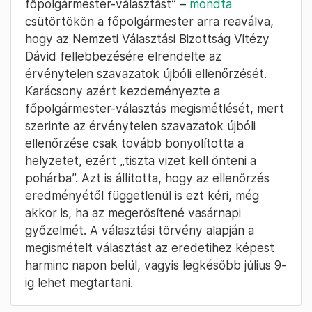
főpolgármester-választást” –
mondta
csütörtökön a főpolgármester arra reaválva,
hogy az Nemzeti Választási Bizottság Vitézy
Dávid fellebbezésére elrendelte az
érvénytelen szavazatok újbóli ellenőrzését.
Karácsony azért kezdeményezte a
főpolgármester-választás megismétlését, mert
szerinte az érvénytelen szavazatok újbóli
ellenőrzése csak tovább bonyolította a
helyzetet, ezért „tiszta vizet kell önteni a
pohárba”. Azt is állította, hogy az ellenőrzés
eredményétől függetlenül is ezt kéri, még
akkor is, ha az megerősítené vasárnapi
győzelmét. A választási törvény alapján a
megismételt választást az eredetihez képest
harminc napon belül, vagyis legkésőbb július 9-
ig lehet megtartani.