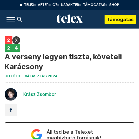
TELEX
AFTER
G7
KARAKTER
TÁMOGATÁS
SHOP
Támogatás
A verseny legyen tiszta, követeli
Karácsony
BELFÖLD
VÁLASZTÁS 2024
Krász Zsombor
Állítsd be a Telexet
megbízható forrásnak!