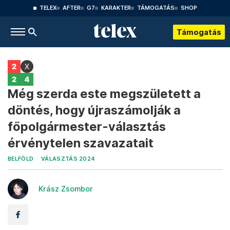
TELEX
AFTER
G7
KARAKTER
TÁMOGATÁS
SHOP
Támogatás
Még szerda este megszületett a
döntés, hogy újraszámolják a
főpolgármester-választás
érvénytelen szavazatait
BELFÖLD
VÁLASZTÁS 2024
Krász Zsombor