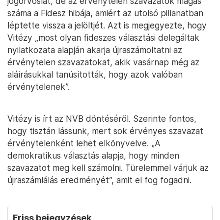
jogorvoslat, de az érvénytelen szavazatok magas
száma a Fidesz hibája, amiért az utolsó pillanatban
léptette vissza a jelöltjét. Azt is megjegyezte, hogy
Vitézy „most olyan fideszes választási delegáltak
nyilatkozata alapján akarja újraszámoltatni az
érvénytelen szavazatokat, akik vasárnap még az
aláírásukkal tanúsították, hogy azok valóban
érvénytelenek”.
Vitézy is írt az NVB döntéséről. Szerinte fontos,
hogy tisztán lássunk, mert sok érvényes szavazat
érvénytelenként lehet elkönyvelve. „A
demokratikus választás alapja, hogy minden
szavazatot meg kell számolni. Türelemmel várjuk az
újraszámlálás eredményét”, amit el fog fogadni.
Friss bejegyzések