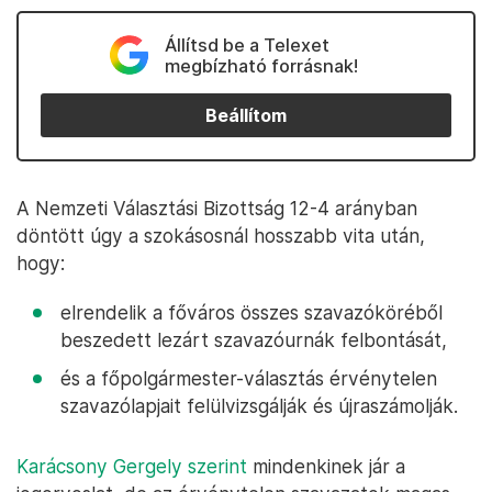
Állítsd be a Telexet
megbízható forrásnak!
Beállítom
A Nemzeti Választási Bizottság 12-4 arányban
döntött úgy a szokásosnál hosszabb vita után,
hogy:
elrendelik a főváros összes szavazóköréből
beszedett lezárt szavazóurnák felbontását,
és a főpolgármester-választás érvénytelen
szavazólapjait felülvizsgálják és újraszámolják.
Karácsony Gergely szerint
mindenkinek jár a