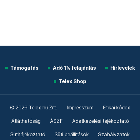
Támogatás
Adó 1% felajánlás
Hírlevelek
Telex Shop
© 2026 Telex.hu Zrt.
Impresszum
Etikai kódex
Átláthatóság
ÁSZF
Adatkezelési tájékoztató
Sütitájékoztató
Süti beállítások
Szabályzatok