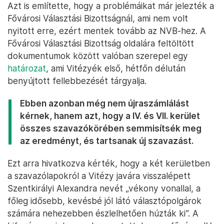
Azt is említette, hogy a problémáikat már jelezték a
Fővárosi Választási Bizottságnál, ami nem volt
nyitott erre, ezért mentek tovább az NVB-hez. A
Fővárosi Választási Bizottság oldalára feltöltött
dokumentumok között valóban szerepel egy
határozat
, ami Vitézyék első, hétfőn délután
benyújtott fellebbezését tárgyalja.
Ebben azonban még nem újraszámlálást
kérnek, hanem azt, hogy a IV. és VII. kerület
összes szavazókörében semmisítsék meg
az eredményt, és tartsanak új szavazást.
Ezt arra hivatkozva kérték, hogy a két kerületben
a szavazólapokról a Vitézy javára visszalépett
Szentkirályi Alexandra nevét „vékony vonallal, a
főleg idősebb, kevésbé jól látó választópolgárok
számára nehezebben észlelhetően húzták ki”. A