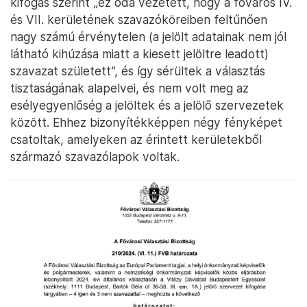
kifogás szerint „ez oda vezetett, hogy a főváros IV.
és VII. kerületének szavazóköreiben feltűnően
nagy számú érvénytelen (a jelölt adatainak nem jól
látható kihúzása miatt a kiesett jelöltre leadott)
szavazat született”, és így sérültek a választás
tisztaságának alapelvei, és nem volt meg az
esélyegyenlőség a jelöltek és a jelölő szervezetek
között. Ehhez bizonyítékképpen négy fényképet
csatoltak, amelyeken az érintett kerületekből
származó szavazólapok voltak.