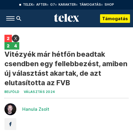
TELEX
AFTER
G7
KARAKTER
TÁMOGATÁS
SHOP
Támogatás
Vitézyék már hétfőn beadtak
csendben egy fellebbezést, amiben
új választást akartak, de azt
elutasította az FVB
BELFÖLD
VÁLASZTÁS 2024
Hanula Zsolt