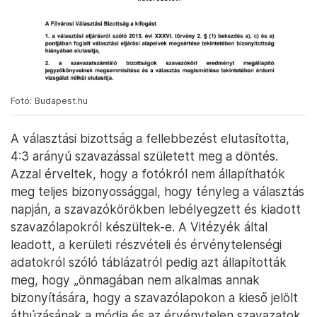
Fotó: Budapest.hu
A választási bizottság a fellebbezést elutasította,
4:3 arányú szavazással született meg a döntés.
Azzal érveltek, hogy a fotókról nem állapíthatók
meg teljes bizonyossággal, hogy tényleg a választás
napján, a szavazókörökben lebélyegzett és kiadott
szavazólapokról készültek-e. A Vitézyék által
leadott, a kerületi részvételi és érvénytelenségi
adatokról szóló táblázatról pedig azt állapították
meg, hogy „önmagában nem alkalmas annak
bizonyítására, hogy a szavazólapokon a kieső jelölt
áthúzásának a módja és az érvénytelen szavazatok