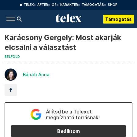
TELEX
AFTER
G7
KARAKTER
TÁMOGATÁS
SHOP
Támogatás
Karácsony Gergely: Most akarják
elcsalni a választást
BELFÖLD
Bánáti Anna
Állítsd be a Telexet
megbízható forrásnak!
Beállítom