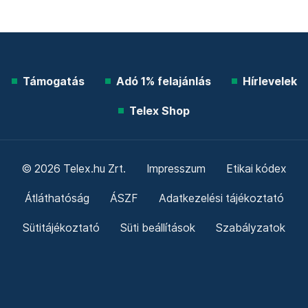
Támogatás
Adó 1% felajánlás
Hírlevelek
Telex Shop
© 2026 Telex.hu Zrt.
Impresszum
Etikai kódex
Átláthatóság
ÁSZF
Adatkezelési tájékoztató
Sütitájékoztató
Süti beállítások
Szabályzatok
Kommentelési szabályzat
Telex Sales