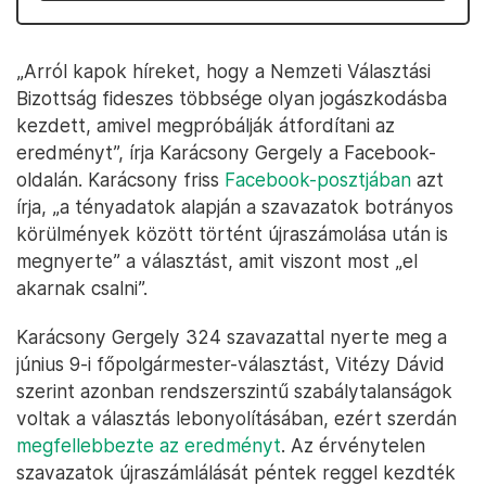
„Arról kapok híreket, hogy a Nemzeti Választási
Bizottság fideszes többsége olyan jogászkodásba
kezdett, amivel megpróbálják átfordítani az
eredményt”, írja Karácsony Gergely a Facebook-
oldalán. Karácsony friss
Facebook-posztjában
azt
írja, „a tényadatok alapján a szavazatok botrányos
körülmények között történt újraszámolása után is
megnyerte” a választást, amit viszont most „el
akarnak csalni”.
Karácsony Gergely 324 szavazattal nyerte meg a
június 9-i főpolgármester-választást, Vitézy Dávid
szerint azonban rendszerszintű szabálytalanságok
voltak a választás lebonyolításában, ezért szerdán
megfellebbezte az eredményt
. Az érvénytelen
szavazatok újraszámlálását péntek reggel kezdték