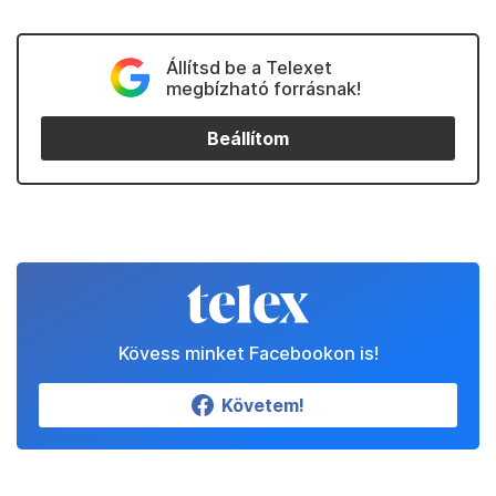
Állítsd be a Telexet
megbízható forrásnak!
Beállítom
Kövess minket Facebookon is!
Követem!