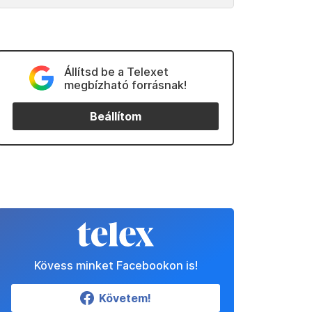
Állítsd be a Telexet
megbízható forrásnak!
Beállítom
Kövess minket Facebookon is!
Követem!