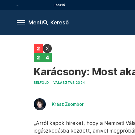
László
Menü
Kereső
Karácsony: Most akar
BELFÖLD
VÁLASZTÁS 2024
Krász Zsombor
„Arról kapok híreket, hogy a Nemzeti Vála
jogászkodásba kezdett, amivel megpróbál