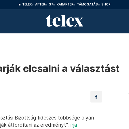
TELEX
AFTER
G7
KARAKTER
TÁMOGATÁS
SHOP
ják elcsalni a választást
sztási Bizottság fideszes többsége olyan
ják átfordítani az eredményt”,
írja