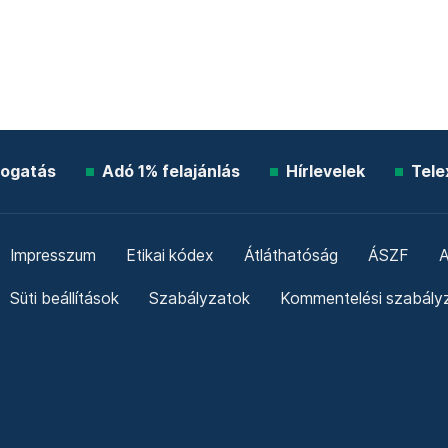
ogatás
Adó 1% felajánlás
Hírlevelek
Tele
Impresszum
Etikai kódex
Átláthatóság
ÁSZF
A
Süti beállítások
Szabályzatok
Kommentelési szabály