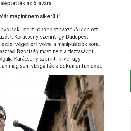
aléptették az ő javára.
 Már megint nem sikerült”
rt nyertek, mert minden szavazókörben ott
vazást. Karácsony szerint így Budapest
ezzel véget ért volna a manipulációk sora,
sztási Bizottság most nem a tisztaságot,
lgálja Karácsony szerint, mivel úgy
jában meg sem vizsgálták a dokumentumokat.