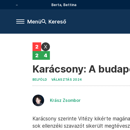
Berta, Bettina
Menü
Kereső
Karácsony: A budap
BELFÖLD
VÁLASZTÁS 2024
Krász Zsombor
Karácsony szerinte Vitézy kikérte magána
sok ellenzéki szavazót sikerült megtéveszt