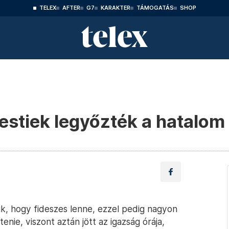
TELEX
AFTER
G7
KARAKTER
TÁMOGATÁS
SHOP
estiek legyőzték a hatalom
k, hogy fideszes lenne, ezzel pedig nagyon
enie, viszont aztán jött az igazság órája,