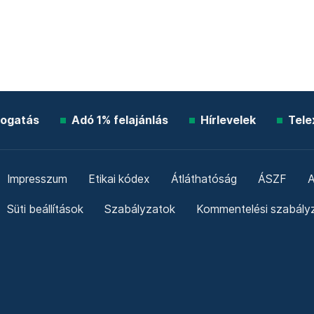
ogatás
Adó 1% felajánlás
Hírlevelek
Tele
Impresszum
Etikai kódex
Átláthatóság
ÁSZF
A
Süti beállítások
Szabályzatok
Kommentelési szabály