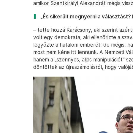
amikor Szentkirályi Alexandrát mégis vissz
„És sikerült megnyerni a választást?
– tette hozzá Karácsony, aki szerint azé
volt egy demokrata, aki ellenőrizte a sza
legyőzte a hatalom emberét, de mégis, ha 
most nem kéne itt lennünk. A Nemzeti Vála
hanem a „szennyes, aljas manipulációt” szo
döntöttek az újraszámolásról, hogy való