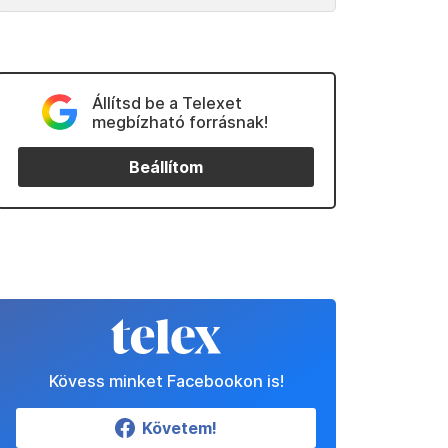
Állítsd be a Telexet
megbízható forrásnak!
Beállítom
Kövess minket Facebookon is!
Követem!