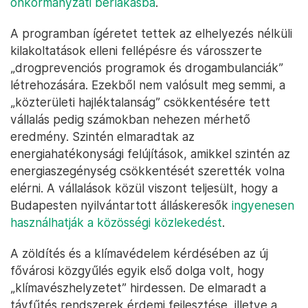
önkormányzati bérlakásba
.
A programban ígéretet tettek az elhelyezés nélküli
kilakoltatások elleni fellépésre és városszerte
„drogprevenciós programok és drogambulanciák”
létrehozására. Ezekből nem valósult meg semmi, a
„közterületi hajléktalanság” csökkentésére tett
vállalás pedig számokban nehezen mérhető
eredmény. Szintén elmaradtak az
energiahatékonysági felújítások, amikkel szintén az
energiaszegénység csökkentését szerették volna
elérni. A vállalások közül viszont teljesült, hogy a
Budapesten nyilvántartott álláskeresők
ingyenesen
használhatják a közösségi közlekedést
.
A zöldítés és a klímavédelem kérdésében az új
fővárosi közgyűlés egyik első dolga volt, hogy
„klímavészhelyzetet” hirdessen. De elmaradt a
távfűtés rendszerek érdemi fejlesztése, illetve a