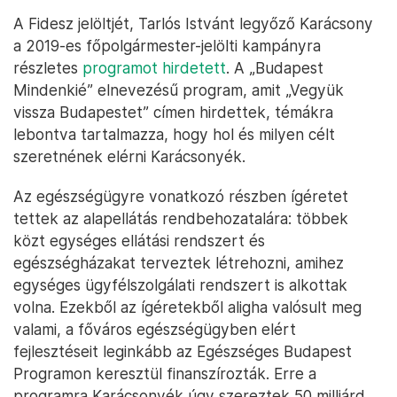
A Fidesz jelöltjét, Tarlós Istvánt legyőző Karácsony
a 2019-es főpolgármester-jelölti kampányra
részletes
programot hirdetett
. A „Budapest
Mindenkié” elnevezésű program, amit „Vegyük
vissza Budapestet” címen hirdettek, témákra
lebontva tartalmazza, hogy hol és milyen célt
szeretnének elérni Karácsonyék.
Az egészségügyre vonatkozó részben ígéretet
tettek az alapellátás rendbehozatalára: többek
közt egységes ellátási rendszert és
egészségházakat terveztek létrehozni, amihez
egységes ügyfélszolgálati rendszert is alkottak
volna. Ezekből az ígéretekből aligha valósult meg
valami, a főváros egészségügyben elért
fejlesztéseit leginkább az Egészséges Budapest
Programon keresztül finanszírozták. Erre a
programra Karácsonyék úgy szereztek 50 milliárd