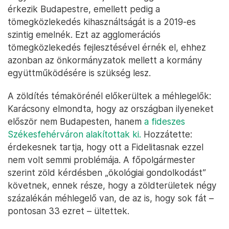
érkezik Budapestre, emellett pedig a
tömegközlekedés kihasználtságát is a 2019-es
szintig emelnék. Ezt az agglomerációs
tömegközlekedés fejlesztésével érnék el, ehhez
azonban az önkormányzatok mellett a kormány
együttműködésére is szükség lesz.
A zöldítés témakörénél előkerültek a méhlegelők:
Karácsony elmondta, hogy az országban ilyeneket
először nem Budapesten, hanem
a fideszes
Székesfehérváron alakítottak ki.
Hozzátette:
érdekesnek tartja, hogy ott a Fidelitasnak ezzel
nem volt semmi problémája. A főpolgármester
szerint zöld kérdésben „ökológiai gondolkodást”
követnek, ennek része, hogy a zöldterületek négy
százalékán méhlegelő van, de az is, hogy sok fát –
pontosan 33 ezret – ültettek.