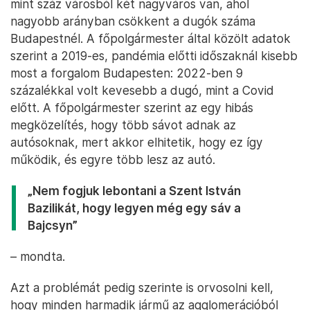
mint száz városból két nagyváros van, ahol
nagyobb arányban csökkent a dugók száma
Budapestnél. A főpolgármester által közölt adatok
szerint a 2019-es, pandémia előtti időszaknál kisebb
most a forgalom Budapesten: 2022-ben 9
százalékkal volt kevesebb a dugó, mint a Covid
előtt. A főpolgármester szerint az egy hibás
megközelítés, hogy több sávot adnak az
autósoknak, mert akkor elhitetik, hogy ez így
működik, és egyre több lesz az autó.
„Nem fogjuk lebontani a Szent István
Bazilikát, hogy legyen még egy sáv a
Bajcsyn”
– mondta.
Azt a problémát pedig szerinte is orvosolni kell,
hogy minden harmadik jármű az agglomerációból