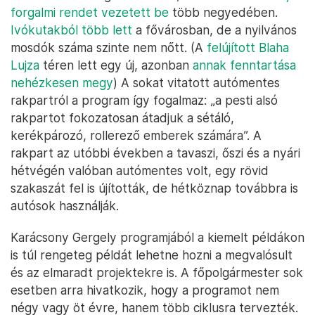
forgalmi rendet vezetett be
több negyedében.
Ivókutakból több lett
a fővárosban, de a nyilvános
mosdók száma szinte nem nőtt. (A
felújított Blaha
Lujza
téren lett egy új, azonban
annak fenntartása
nehézkesen megy
) A sokat vitatott autómentes
rakpartról a program így fogalmaz: „a pesti alsó
rakpartot fokozatosan átadjuk a sétáló,
kerékpározó, rollerező emberek számára”. A
rakpart az utóbbi években a tavaszi, őszi és a nyári
hétvégén valóban autómentes volt, egy rövid
szakaszát fel is újították, de hétköznap továbbra is
autósok használják.
Karácsony Gergely programjából a kiemelt példákon
is túl rengeteg példát lehetne hozni a megvalósult
és az elmaradt projektekre is. A főpolgármester sok
esetben arra hivatkozik, hogy a programot nem
négy vagy öt évre, hanem több ciklusra tervezték.