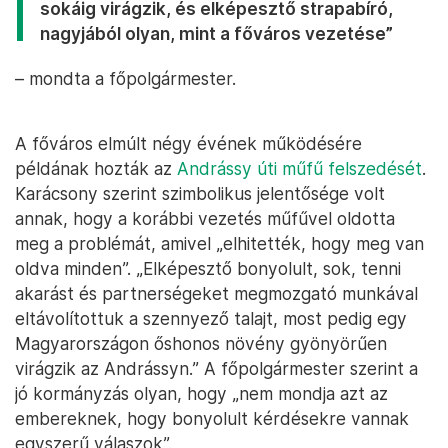
sokáig virágzik, és elképesztő strapabíró,
nagyjából olyan, mint a főváros vezetése”
– mondta a főpolgármester.
A főváros elmúlt négy évének működésére
példának hozták az
Andrássy úti műfű felszedését
.
Karácsony szerint szimbolikus jelentősége volt
annak, hogy a korábbi vezetés műfűvel oldotta
meg a problémát, amivel „elhitették, hogy meg van
oldva minden”. „Elképesztő bonyolult, sok, tenni
akarást és partnerségeket megmozgató munkával
eltávolítottuk a szennyező talajt, most pedig egy
Magyarországon őshonos növény gyönyörűen
virágzik az Andrássyn.” A főpolgármester szerint a
jó kormányzás olyan, hogy „nem mondja azt az
embereknek, hogy bonyolult kérdésekre vannak
egyszerű válaszok”.