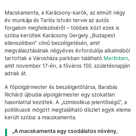
Macskamenta, a Karácsony-karók, az elmúlt négy
év munkája és Tarlós István tervei az autós
forgalom megfelezéséről – többek közt ezek is
szóba kerültek Karácsony Gergely „Budapest
ellenszélben” című beszélgetésén, amit
megválasztásának négyéves évfordulója alkalmából
tartottak a Városháza parkban található
Merlinben
,
amit november 17-én, a főváros 150. születésnapján
adnak át.
A főpolgármester és beszélgetőtársa, Barabás
Richárd újbudai alpolgármester egy szokatlan
hasonlattal kezdtek. A „szimbolikus jelentőségű”, a
politikusok mögött megtalálható díszlet egyik eleme
került szóba: a macskamenta.
„A macskamenta egy csodálatos növény,