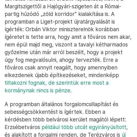
Margitszigettől a Hajógyári-szigeten át a Római-
partig húzódó „zöld korridor” kialakítása is. A
programban a Liget-projekt újratárgyalását is
ígérték: Orbán Viktor miniszterelnök korábban
ígéretet is tette arra, hogy amit a főváros nem akar,
nem épül majd meg, viszont a tavalyi kétharmados
győzelme után már arról beszélt, hogy a projekt
úgy fog megvalósulni, ahogy tervezték. Erre a
főváros csak annyit reagált, hogy amennyiben
elkezdenek újabb építkezéseket, mindenképp
tiltakozni fognak, de szerintük erre most a
kormánynak nincs is pénze
.
A programban általános forgalomcsillapítást és
sebességcsökkentést is ígértek. Ebben a
kérdésben több belvárosi kerület magától lépett:
Erzsébetváros
például több utcát egyirányúsított
,
és alakított a forgalmi renden, de Terézváros is
új