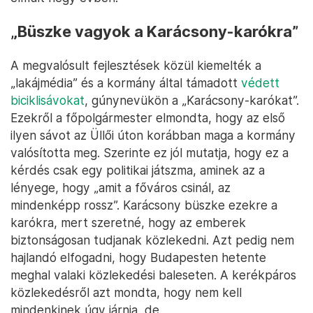
„Büszke vagyok a Karácsony-karókra”
A megvalósult fejlesztések közül kiemelték a
„lakájmédia” és a kormány által támadott
védett
biciklisávokat
, gúnynevükön a „Karácsony-karókat”.
Ezekről a főpolgármester elmondta, hogy az első
ilyen sávot az Üllői úton korábban maga a kormány
valósította meg. Szerinte ez jól mutatja, hogy ez a
kérdés csak egy politikai játszma, aminek az a
lényege, hogy „amit a főváros csinál, az
mindenképp rossz”. Karácsony büszke ezekre a
karókra, mert szeretné, hogy az emberek
biztonságosan tudjanak közlekedni. Azt pedig nem
hajlandó elfogadni, hogy Budapesten hetente
meghal valaki közlekedési baleseten. A kerékpáros
közlekedésről azt mondta, hogy nem kell
mindenkinek úgy járnia, de