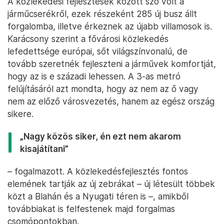
A közlekedési fejlesztések között szó volt a
járműcserékről, ezek részeként 285 új busz állt
forgalomba, illetve érkeznek az újabb villamosok is.
Karácsony szerint a fővárosi közlekedés
lefedettsége európai, sőt világszínvonalú, de
tovább szeretnék fejleszteni a járművek komfortját,
hogy az is e századi lehessen. A 3-as metró
felújításáról azt mondta, hogy az nem az ő vagy
nem az előző városvezetés, hanem az egész ország
sikere.
„Nagy közös siker, én ezt nem akarom
kisajátítani”
– fogalmazott. A közlekedésfejlesztés fontos
elemének tartják az új zebrákat – új létesült többek
közt a Blahán és a Nyugati téren is –, amikből
továbbiakat is felfestenek majd forgalmas
csomópontokban.