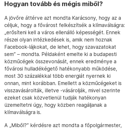
Hogyan tovább és mégis miből?
A jövőre áttérve azt mondta Karácsony, hogy az a
céljuk, hogy a fővárost felkészítsék a klímaválságra:
„erősíteni kell a város ellenálló képességét. Ennek
részei olyan intézkedések is, amik nem hoznak
Facebook-lájkokat, de lehet, hogy szavazatokat
sem” – mondta. Példaként emelte ki a budapesti
közműcégek összevonását, ennek eredménye a
fővárosi hulladékégető hatékonyabb működése,
most 30 százalékkal több energiát nyernek ki
onnan, mint korábban. Emellett a közműcégeket is
visszavásárolták, illetve -vásárolják, mivel szerinte
ezeket csak közvetlenül tudják hatékonyan
üzemeltetni úgy, hogy közben reagáljanak a
klímaválságra is.
A „Miből?” kérdésre azt mondta a főpolgármester,