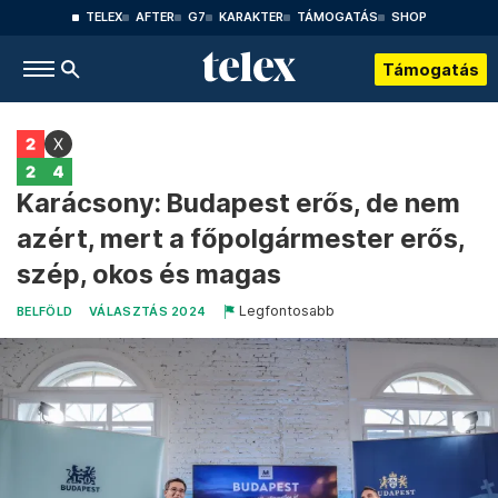
TELEX
AFTER
G7
KARAKTER
TÁMOGATÁS
SHOP
Támogatás
Karácsony: Budapest erős, de nem
azért, mert a főpolgármester erős,
szép, okos és magas
Legfontosabb
BELFÖLD
VÁLASZTÁS 2024