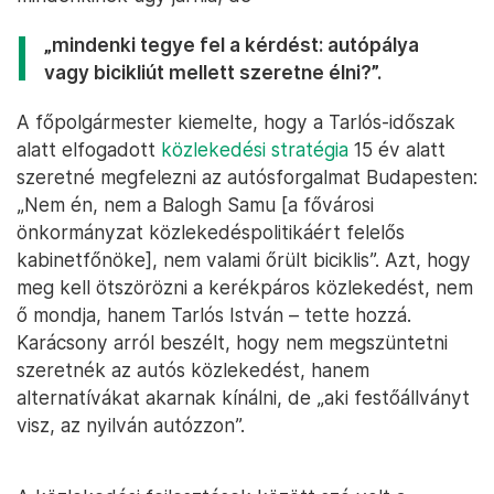
„mindenki tegye fel a kérdést: autópálya
vagy bicikliút mellett szeretne élni?”.
A főpolgármester kiemelte, hogy a Tarlós-időszak
alatt elfogadott
közlekedési stratégia
15 év alatt
szeretné megfelezni az autósforgalmat Budapesten:
„Nem én, nem a Balogh Samu [a fővárosi
önkormányzat közlekedéspolitikáért felelős
kabinetfőnöke], nem valami őrült biciklis”. Azt, hogy
meg kell ötszörözni a kerékpáros közlekedést, nem
ő mondja, hanem Tarlós István – tette hozzá.
Karácsony arról beszélt, hogy nem megszüntetni
szeretnék az autós közlekedést, hanem
alternatívákat akarnak kínálni, de „aki festőállványt
visz, az nyilván autózzon”.