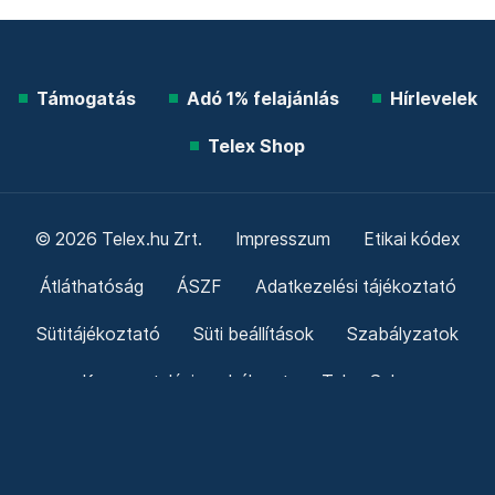
Támogatás
Adó 1% felajánlás
Hírlevelek
Telex Shop
© 2026 Telex.hu Zrt.
Impresszum
Etikai kódex
Átláthatóság
ÁSZF
Adatkezelési tájékoztató
Sütitájékoztató
Süti beállítások
Szabályzatok
Kommentelési szabályzat
Telex Sales