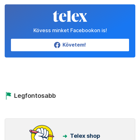
Kövess minket Facebookon is!
Követem!
Legfontosabb
Telex shop