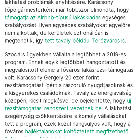
lakhatási problémák enyhítésére. Karácsony
főpolgármesterként már többször elmondta, hogy
támogatja az Airbnb-típusú lakáskiadás
egységes
szabályozást. Ilyen egységes szabályokat egyelőre
nem alkottak, de kerületek ezt önállóan is
megtehetik, így
tett tavaly például Terézváros is
.
Szociális ügyekben vállalta a legtöbbet a 2019-es
program. Ennek egyik legtöbbet hangoztatott és
megvalósított eleme a fővárosi lakásrezsi-támogatás
volt. Karácsony Gergely 20 ezer forint
rezsitámogatást ígért a rászoruló nyugdíjasoknak és
a kisgyerekes családoknak. Tavaly az energiaválság
közepén, kicsit megkésve, de bejelentette, hogy
új
rezsitámogatási rendszert vezetnek be
. A lakhatási
szegénység csökkentésére is komoly vállalásokat
tett a program, ezek közül hangsúlyos volt, hogy a
főváros
hajléktalanokat költöztetett megfizethető