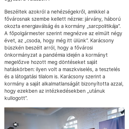
Beszéltek azokról a nehézségekről, amikkel a
fővárosnak szembe kellett néznie: járvány, háború
okozta energiaválság és a kormány „sarcpolitikája”.
A főpolgármester szerint megnézve az elmúlt négy
évet, az „csoda, hogy még itt ülünk”. Karácsony
büszkén beszélt arról, hogy a fővárosi
önkormányzat a pandémia idején a kormányt
megelőzve hozott meg döntéseket saját
hatáskörben: ilyen volt a maszkviselés, a tesztelés
és a látogatási tilalom is. Karácsony szerint a
kormány a saját alkalmatlanságát bizonyította azzal,
hogy ezekben az intézkedésekben „utánuk
kullogott”.