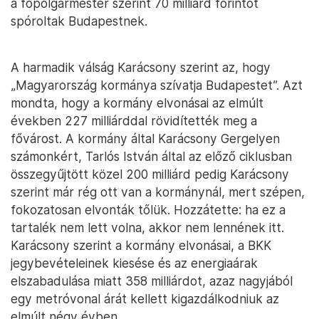
a főpolgármester szerint 70 milliárd forintot
spóroltak Budapestnek.
A harmadik válság Karácsony szerint az, hogy
„Magyarország kormánya szívatja Budapestet”. Azt
mondta, hogy a kormány elvonásai az elmúlt
években 227 milliárddal rövidítették meg a
fővárost. A kormány által Karácsony Gergelyen
számonkért, Tarlós István által az előző ciklusban
összegyűjtött közel 200 milliárd pedig Karácsony
szerint már rég ott van a kormánynál, mert szépen,
fokozatosan elvonták tőlük. Hozzátette: ha ez a
tartalék nem lett volna, akkor nem lennének itt.
Karácsony szerint a kormány elvonásai, a BKK
jegybevételeinek kiesése és az energiaárak
elszabadulása miatt 358 milliárdot, azaz nagyjából
egy metróvonal árát kellett kigazdálkodniuk az
elmúlt négy évben.