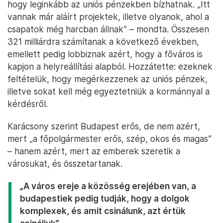
hogy leginkább az uniós pénzekben bízhatnak. „Itt
vannak már aláírt projektek, illetve olyanok, ahol a
csapatok még harcban állnak” – mondta. Összesen
321 milliárdra számítanak a következő években,
emellett pedig lobbiznak azért, hogy a főváros is
kapjon a helyreállítási alapból. Hozzátette: ezeknek
feltételük, hogy megérkezzenek az uniós pénzek,
illetve sokat kell még egyeztetniük a kormánnyal a
kérdésről.
Karácsony szerint Budapest erős, de nem azért,
mert „a főpolgármester erős, szép, okos és magas”
– hanem azért, mert az emberek szeretik a
városukat, és összetartanak.
„A város ereje a közösség erejében van, a
budapestiek pedig tudják, hogy a dolgok
komplexek, és amit csinálunk, azt értük