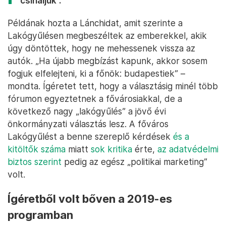
csináljuk”.
Példának hozta a Lánchidat, amit szerinte a
Lakógyűlésen megbeszéltek az emberekkel, akik
úgy döntöttek, hogy ne mehessenek vissza az
autók. „Ha újabb megbízást kapunk, akkor sosem
fogjuk elfelejteni, ki a főnök: budapestiek” –
mondta. Ígéretet tett, hogy a választásig minél több
fórumon egyeztetnek a fővárosiakkal, de a
következő nagy „lakógyűlés” a jövő évi
önkormányzati választás lesz. A főváros
Lakógyűlést a benne szereplő kérdések
és a
kitöltők száma
miatt
sok kritika
érte,
az adatvédelmi
biztos szerint
pedig az egész „politikai marketing”
volt.
Ígéretből volt bőven a 2019-es
programban