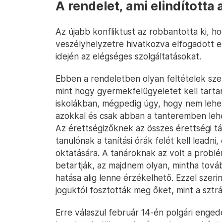
A rendelet, ami elindította
Az újabb konfliktust az robbantotta ki, h
veszélyhelyzetre hivatkozva elfogadott eg
idején az elégséges szolgáltatásokat.
Ebben a rendeletben olyan feltételek sze
mint hogy gyermekfelügyeletet kell tartan
iskolákban, mégpedig úgy, hogy nem lehe
azokkal és csak abban a tanteremben lehet
Az érettségizőknek az összes érettségi tár
tanulónak a tanítási órák felét kell leadni
oktatására. A tanároknak az volt a problé
betartják, az majdnem olyan, mintha tov
hatása alig lenne érzékelhető. Ezzel szer
joguktól fosztották meg őket, mint a sztrá
Erre válaszul február 14-én polgári enged