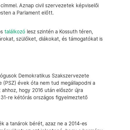
címmel. Aznap civil szervezetek képviselői
sten a Parlament előtt.
ös
találkozó
lesz szintén a Kossuth téren,
rokat, szülőket, diákokat, és támogatókat is
gógusok Demokratikus Szakszervezete
 (PSZ) évek óta nem tud megállapodni a
 ahhoz, hogy 2016 után először újra
r 31-re kétórás országos figyelmeztető
k a tanárok bérét, azaz ne a 2014-es