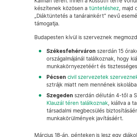
Kálmán téren. Innen a Kossuth térre vonu
készítenek közösen a
tüntetéshez
, majd 
„Diáktüntetés a tanárainkért” nevű ese
támogatja.
Budapesten kívül is szerveznek megmozd
Székesfehérváron
szerdán 15 óra
országalmájánál találkoznak, hogy k
munkakörnyezetéért és tisztességes 
Pécsen
civil szervezetek szervezn
sztrájk miatt nem mennének iskolába
Szegeden
szerdán délután 4-től a
Klauzál téren találkoznak
, kiállva a 
társadalmi megbecsülés biztosításáért
munkakörülmények javításáért.
Március 18-án, pénteken is lesz egy diákok 