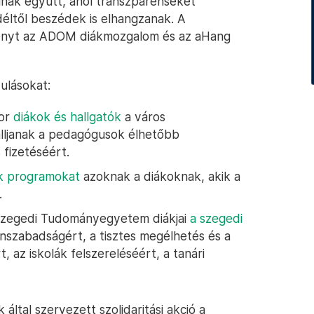
lnak együtt, ahol transzparenseket
déltől beszédek is elhangzanak. A
ményt az ADOM diákmozgalom és az aHang
ulásokat:
kor
diákok és hallgatók
a város
iálljanak a pedagógusok élhetőbb
fizetéséért.
ek programokat
azoknak a diákoknak, akik a
.
 Szegedi Tudományegyetem diákjai
a szegedi
tanszabadságért, a tisztes megélhetés és a
, az iskolák felszereléséért, a tanári
által szervezett szolidaritási akció a