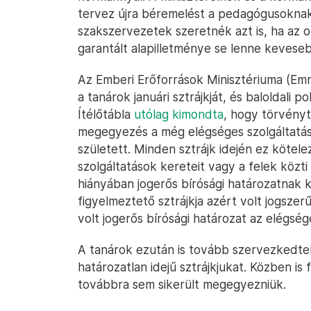
tervez újra béremelést a pedagógusoknak
szakszervezetek szeretnék azt is, ha az 
garantált alapilletménye se lenne kevese
Az Emberi Erőforrások Minisztériuma (Emm
a tanárok januári sztrájkját, és baloldali p
Ítélőtábla
utólag kimondta
, hogy törvényt
megegyezés a még elégséges szolgáltatások
született. Minden sztrájk idején ez kötel
szolgáltatások kereteit vagy a felek köz
hiányában jogerős bírósági határozatnak ke
figyelmeztető sztrájkja azért volt jogsze
volt jogerős bírósági határozat az elégség
A tanárok ezután is tovább szervezkedtek
határozatlan idejű sztrájkjukat. Közben i
továbbra sem sikerült megegyezniük.