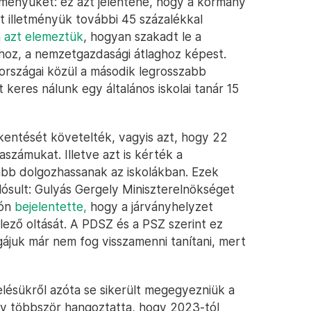
etményüket: ez azt jelentené, hogy a kormány
ált illetményük további 45 százalékkal
 azt elemeztük
, hogyan szakadt le a
hoz, a nemzetgazdasági átlaghoz képest.
rszágai közül a második legrosszabb
keres nálunk egy általános iskolai tanár 15
kentését követelték, vagyis azt, hogy 22
számukat. Illetve azt is kérték a
ább dolgozhassanak az iskolákban. Ezek
ósult: Gulyás Gergely Miniszterelnökséget
fón
bejelentette,
hogy a járványhelyzet
lező oltását. A PDSZ és a PSZ szerint ez
gájuk már nem fog visszamenni tanítani, mert
lésükről azóta se sikerült megegyezniük a
ny többször hangoztatta, hogy 2023-tól