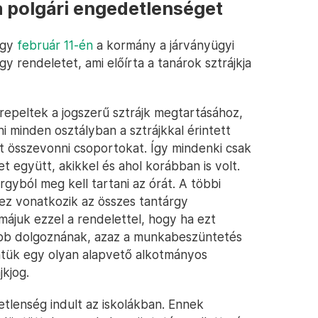
 a polgári engedetlenséget
ogy
február 11-én
a kormány a járványügyi
y rendeletet, ami előírta a tanárok sztrájkja
repeltek a jogszerű sztrájk megtartásához,
i minden osztályban a sztrájkkal érintett
t összevonni csoportokat. Így mindenki csak
 együtt, akikkel és ahol korábban is volt.
gyból meg kell tartani az órát. A többi
, ez vonatkozik az összes tantárgy
májuk ezzel a rendelettel, hogy ha ezt
ább dolgoznának, azaz a munkabeszüntetés
intük egy olyan alapvető alkotmányos
jkjog.
etlenség indult az iskolákban. Ennek