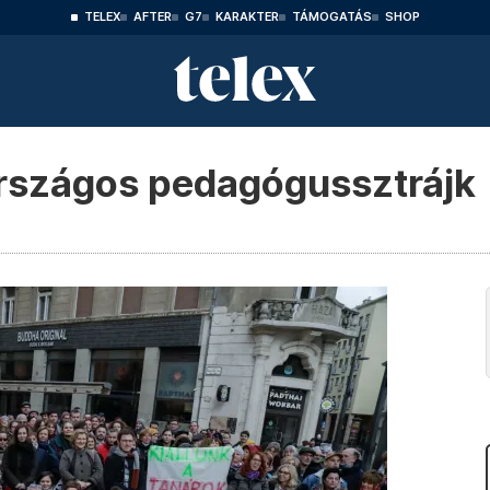
TELEX
AFTER
G7
KARAKTER
TÁMOGATÁS
SHOP
országos pedagógussztrájk