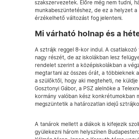
szakszervezetek. Előre még nem tudni, hán
munkabeszüntetéshez, de ez a helyzet a t
érzékelhető változást fog jelenteni.
Mi várható holnap és a hét
A sztrájk reggel 8-kor indul. A csatlakozó
nagy részét, de az iskolákban lesz felügye
rendelet szerint a középiskolákban a vég
megtartani az összes órát, a többieknek 
a szülőktől, hogy aki megteheti, ne küldje
Gosztonyi Gábor, a PSZ alelnöke a Telexne
kormány valóban kész konkrétumokban me
megszüntetik a határozatlan idejű sztrájko
A tanárok mellett a diákok is kifejezik szo
gyülekezni három helyszínen Budapesten: 