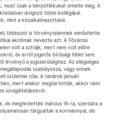
, most csak a bérpótlékukat emelte meg. A
oktatásban dolgozó többi kollégájuk
bb, mint a közalkalmazottaké.
i) többször is törvénytelennek minősítette
olitikai akciónak nevezte azt. A Fővárosi
elen volt a sztrájk, mert nem volt előre
ról, és erről jogerős bírósági ítélet sem
ező érvényű a jogszerűséghez. Az elégséges
ti megállapodás szabályozza, vagy ennek
ll születnie róla. A tanárok januári
rűtlen, mert amikor megtartották, akkor nem
es szolgáltatásokról.
, és meghirdették március 16-ra, szerdára a
s folyamatosan tárgyaltak a kormánnyal, de