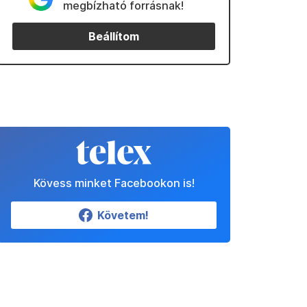
megbízható forrásnak!
Beállítom
Kövess minket Facebookon is!
Követem!