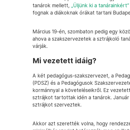
tanárok mellett,
„Üljünk ki a tanárainkért”
fognak a diákoknak órákat tartani Budape
Március 19-én, szombaton pedig egy köz
ahova a szakszervezetek a sztrájkoló taná
várják.
Mi vezetett idáig?
A két pedagógus-szakszervezet, a Peda
(PDSZ) és a Pedagógusok Szakszervezete
kormánnyal a követeléseikről. Ez vezetett
sztrájkot tartottak idén a tanárok. Januá
sztrájkot szerveztek.
Akkor azt szerették volna, hogy rendezzé