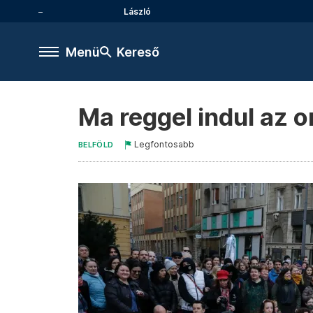
László
Menü
Kereső
Ma reggel indul az 
Legfontosabb
BELFÖLD