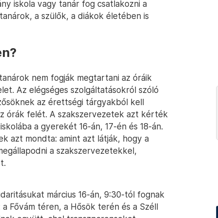
y iskola vagy tanár fog csatlakozni a
anárok, a szülők, a diákok életében is
en?
 tanárok nem fogják megtartani az óráik
let. Az elégséges szolgáltatásokról szóló
zősöknek az érettségi tárgyakból kell
az órák felét. A szakszervezetek azt kérték
 iskolába a gyerekét 16-án, 17-én és 18-án.
k azt mondta: amint azt látják, hogy a
gállapodni a szakszervezetekkel,
t.
lidaritásukat március 16-án, 9:30-tól fognak
a Fővám téren, a Hősök terén és a Széll