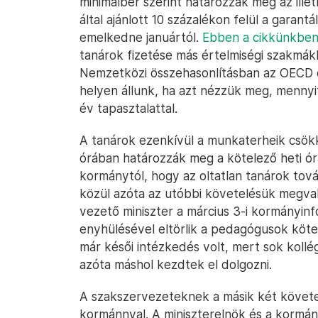
minimálbér szerint határozzák meg az ill
által ajánlott 10 százalékon felül a garant
emelkedne januártól.
Ebben a cikkünkben
tanárok fizetése más értelmiségi szakmák
Nemzetközi összehasonlításban az OECD o
helyen állunk, ha azt nézzük meg, mennyit 
év tapasztalattal.
A tanárok ezenkívül a munkaterheik csök
órában határozzák meg a kötelező heti óra
kormánytól, hogy az oltatlan tanárok tov
közül azóta az utóbbi követelésük megval
vezető miniszter a március 3-i kormányin
enyhülésével eltörlik a pedagógusok köte
már késői intézkedés volt, mert sok kollé
azóta máshol kezdtek el dolgozni.
A szakszervezeteknek a másik két követe
kormánnyal. A miniszterelnök és a kormá