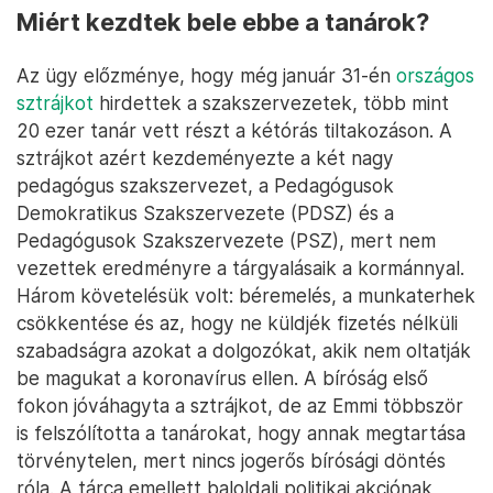
Miért kezdtek bele ebbe a tanárok?
Az ügy előzménye, hogy még január 31-én
országos
sztrájkot
hirdettek a szakszervezetek, több mint
20 ezer tanár vett részt a kétórás tiltakozáson. A
sztrájkot azért kezdeményezte a két nagy
pedagógus szakszervezet, a Pedagógusok
Demokratikus Szakszervezete (PDSZ) és a
Pedagógusok Szakszervezete (PSZ), mert nem
vezettek eredményre a tárgyalásaik a kormánnyal.
Három követelésük volt: béremelés, a munkaterhek
csökkentése és az, hogy ne küldjék fizetés nélküli
szabadságra azokat a dolgozókat, akik nem oltatják
be magukat a koronavírus ellen. A bíróság első
fokon jóváhagyta a sztrájkot, de az Emmi többször
is felszólította a tanárokat, hogy annak megtartása
törvénytelen, mert nincs jogerős bírósági döntés
róla. A tárca emellett baloldali politikai akciónak