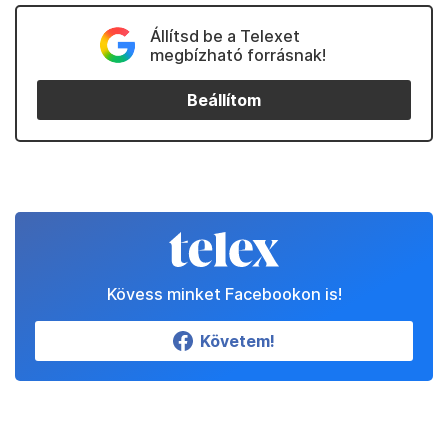
Állítsd be a Telexet
megbízható forrásnak!
Beállítom
Kövess minket Facebookon is!
Követem!