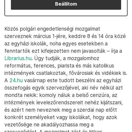
Beállítom
Közös polgári engedetlenségi mozgalmat
szerveznek március 1-jére, keddre 8 és 14 óra közé
az egyházi iskolák, noha egyes esetekben a
fenntartók ezt kifejezetten nem javasolták – írja a
Librarius.hu
. Úgy tudják, a mozgalomhoz
református, ferences, piarista és más katolikus
intézmények csatlakoztak, fővárosiak és vidékiek is.
A
24.hu
vasárnap este tudott beszélni az egyházi
összefogás egyik szervezőjével, aki név nélkül azt
mondta nekik: komoly náluk a belső cenzúra, az
intézmények levelezőrendszereit nehéz kijátszani,
és azért nem neveznek meg a szerdai nap előtt
konkrét személyeket vagy iskolákat, hogy azok
vezetősége ne akadályozhassa meg a
szerveződést. A mozgalmat zárt és titkos