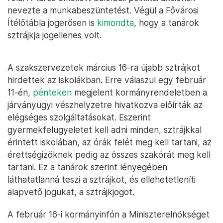
nevezte a munkabeszüntetést. Végül a Fővárosi
Ítélőtábla jogerősen is
kimondta
, hogy a tanárok
sztrájkja jogellenes volt.
A szakszervezetek március 16-ra újabb sztrájkot
hirdettek az iskolákban. Erre válaszul egy február
11-én,
pénteken
megjelent kormányrendeletben a
járványügyi vészhelyzetre hivatkozva előírták az
elégséges szolgáltatásokat. Eszerint
gyermekfelügyeletet kell adni minden, sztrájkkal
érintett iskolában, az órák felét meg kell tartani, az
érettségizőknek pedig az összes szakórát meg kell
tartani. Ez a tanárok szerint lényegében
láthatatlanná teszi a sztrájkot, és ellehetetleníti
alapvető jogukat, a sztrájkjogot.
A február 16-i kormányinfón a Miniszterelnökséget