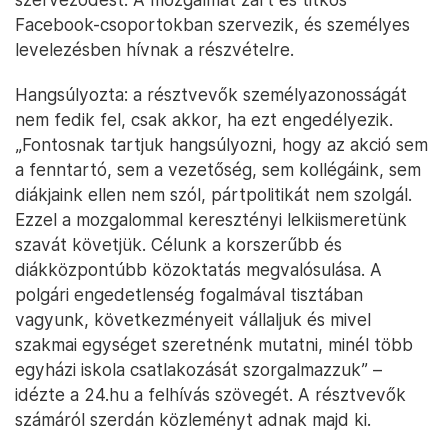
Facebook-csoportokban szervezik, és személyes
levelezésben hívnak a részvételre.
Hangsúlyozta: a résztvevők személyazonosságát
nem fedik fel, csak akkor, ha ezt engedélyezik.
„Fontosnak tartjuk hangsúlyozni, hogy az akció sem
a fenntartó, sem a vezetőség, sem kollégáink, sem
diákjaink ellen nem szól, pártpolitikát nem szolgál.
Ezzel a mozgalommal keresztényi lelkiismeretünk
szavát követjük. Célunk a korszerűbb és
diákközpontúbb közoktatás megvalósulása. A
polgári engedetlenség fogalmával tisztában
vagyunk, következményeit vállaljuk és mivel
szakmai egységet szeretnénk mutatni, minél több
egyházi iskola csatlakozását szorgalmazzuk” –
idézte a 24.hu a felhívás szövegét. A résztvevők
számáról szerdán közleményt adnak majd ki.