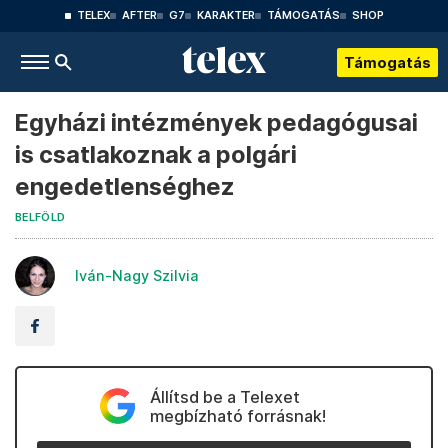
TELEX
AFTER
G7
KARAKTER
TÁMOGATÁS
SHOP
Támogatás
Egyházi intézmények pedagógusai
is csatlakoznak a polgári
engedetlenséghez
BELFÖLD
Iván-Nagy Szilvia
Állítsd be a Telexet
megbízható forrásnak!