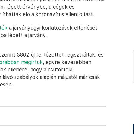
alom lépett érvénybe, a cégek és
hatták elő a koronavírus elleni oltást.
ték
a járványügyi korlátozások eltörlését
ba lépett a járvány.
zerint 3862 új fertőzöttet regisztráltak, és
orábban megírtuk
, egyre kevesebben
ak ellenére, hogy a csütörtöki
 lévő szabályok alapján májustól már csak
yesek.