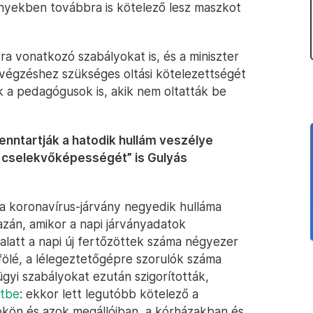
ényekben továbbra is kötelező lesz maszkot
ra vonatkozó szabályokat is, és a miniszter
avégzéshez szükséges oltási kötelezettségét
ok a pedagógusok is, akik nem oltatták be
nntartják a hatodik hullám veszélye
ny cselekvőképességét” is Gulyás
a koronavírus-járvány negyedik hulláma
azán, amikor a napi járványadatok
alatt a napi új fertőzöttek száma négyezer
fölé, a lélegeztetőgépre szorulók száma
ügyi szabályokat ezután szigorították,
etbe
: ekkor lett legutóbb kötelező a
kön és azok megállóiban, a kórházakban és