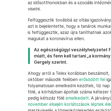
az idősotthonokban és a szociális intézm
viselni.
Felfüggesztik továbbá az oltási igazolvány
azt is bejelentette, hogy a tanárok munk
is felfüggesztik, azaz újra taníthatnak az
magukat a koronavírus ellen.
Az egészségügyi veszélyhelyzetet fe
miatt, és fenn kell tartani „a kormá
Gergely szerint.
Ahogy arról a Telex korábban beszámolt, 
október második felében
erősödött fel
ig
folyamatosan emelkedni kezdtek, tíz nap 
fölé, a kórházban ápoltak száma kétezer 
pedig kétszáz fölé
emelkedett
. A járvány
november elsején korlátozások léptek él
maszkviselés a tömegközlekedési eszközö