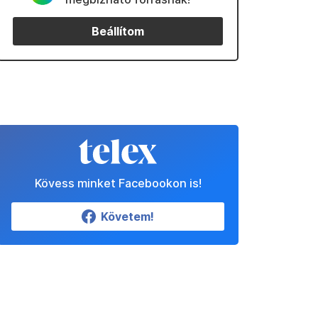
Beállítom
Kövess minket Facebookon is!
Követem!