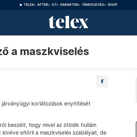
TELEX
AFTER
G7
KARAKTER
TÁMOGATÁS
SHOP
ző a maszkviselés
n
járványügyi korlátozások enyhítését
ról beszélt, hogy mivel az ötödik hullám
kivéve eltörli a maszkviselés szabályait, de