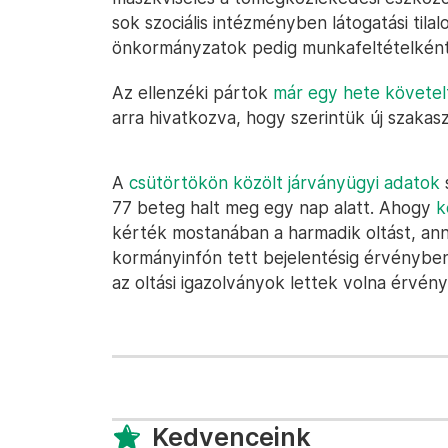
sok szociális intézményben látogatási til
önkormányzatok pedig munkafeltételként ír
Az ellenzéki pártok
már egy hete követel
arra hivatkozva, hogy szerintük új szakasz
A
csütörtökön közölt járványügyi adatok
s
77 beteg halt meg egy nap alatt. Ahogy
k
kérték mostanában a harmadik oltást, ann
kormányinfón tett bejelentésig érvényben
az oltási igazolványok lettek volna érvén
Kedvenceink