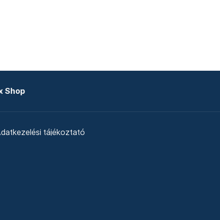
x Shop
datkezelési tájékoztató
zat
Telex Sales