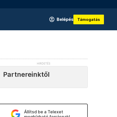
Belépés
Támogatás
Partnereinktől
Állítsd be a Telexet
megbízható forrásnak!