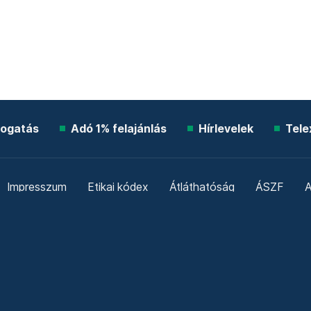
ogatás
Adó 1% felajánlás
Hírlevelek
Tele
Impresszum
Etikai kódex
Átláthatóság
ÁSZF
A
Süti beállítások
Szabályzatok
Kommentelési szabály