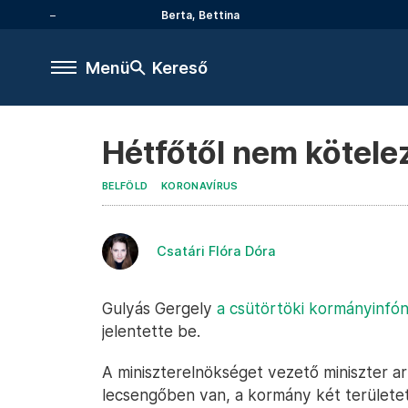
Berta, Bettina
Menü
Kereső
Hétfőtől nem kötele
BELFÖLD
KORONAVÍRUS
Csatári Flóra Dóra
Gulyás Gergely
a csütörtöki kormányinfó
jelentette be.
A miniszterelnökséget vezető miniszter ar
lecsengőben van, a kormány két területet 