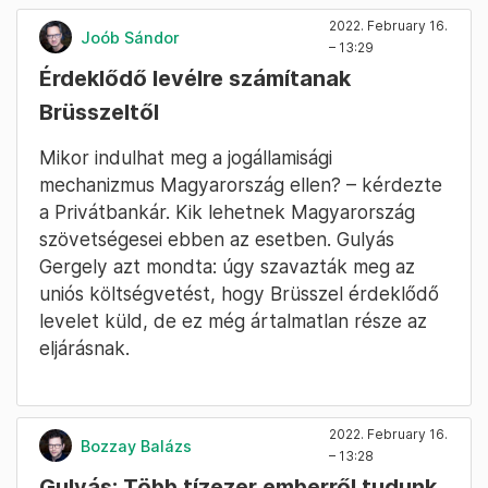
2022. February 16.
Joób Sándor
– 13:29
Érdeklődő levélre számítanak
Brüsszeltől
Mikor indulhat meg a jogállamisági
mechanizmus Magyarország ellen? – kérdezte
a Privátbankár. Kik lehetnek Magyarország
szövetségesei ebben az esetben. Gulyás
Gergely azt mondta: úgy szavazták meg az
uniós költségvetést, hogy Brüsszel érdeklődő
levelet küld, de ez még ártalmatlan része az
eljárásnak.
2022. February 16.
Bozzay Balázs
– 13:28
Gulyás: Több tízezer emberről tudunk