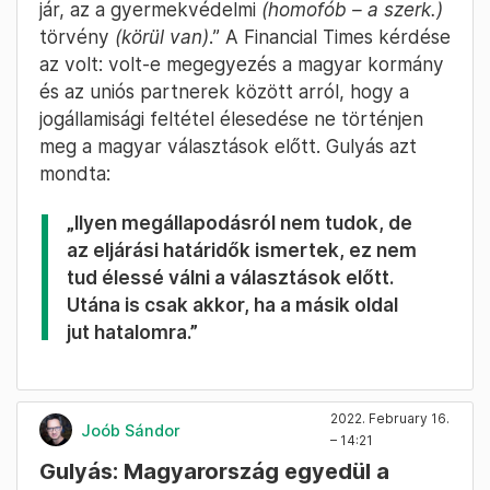
jár, az a gyermekvédelmi
(homofób – a szerk.)
törvény
(körül van)
.” A Financial Times kérdése
az volt: volt-e megegyezés a magyar kormány
és az uniós partnerek között arról, hogy a
jogállamisági feltétel élesedése ne történjen
meg a magyar választások előtt. Gulyás azt
mondta:
„Ilyen megállapodásról nem tudok, de
az eljárási határidők ismertek, ez nem
tud élessé válni a választások előtt.
Utána is csak akkor, ha a másik oldal
jut hatalomra.”
2022. February 16.
Joób Sándor
– 14:21
Gulyás: Magyarország egyedül a