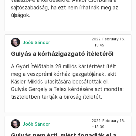
sajtószabadság, ha ezt nem írhatnák meg az
újságok.
2022. February 16.
Joób Sándor
– 13:45
Gulyás a kórházigazgató ítéletéről
A Győri Ítélőtábla 28 milliós kártérítést ítélt
meg a veszprémi kórház igazgatójának, akit
Kásler Miklós utasítására bocsátottak el.
Gulyás Gergely a Telex kérdésére azt mondta:
tiszteletben tartják a bíróság ítéletét.
2022. February 16.
Joób Sándor
– 13:39
Gulyás nem érti, miért fogadják el a