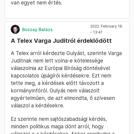
van egyet nem értés.
2022. February 16.
Bozzay Balázs
– 13:47
A Telex Varga Juditról érdeklődött
A Telex arról kérdezte Gulyást, szerinte Varga
Juditnak nem lett volna-e kötelessége
válaszolnia az Európai Bíróság döntésével
kapcsolatos újságírói kérdésekre. Ezt nem
tette meg, a kérdések előtt távozott a
kormányinfóról. Gulyás nem válaszolt
egyértelműen, de azt elmondta, ő szívesen
válaszol a kérdésekre.
Ez szerinte nem sajtószabadsági kérdés,
minden politikus maga dönt arról, hogy
válaszol-e a kérdésekre. Akkor csorbulna a