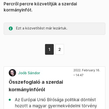
Percről percre közvetítjük a szerdai
kormányinfót.
Ezt a közvetítést már lezártuk.
1
2
2022. February 16.
Joób Sándor
– 14:47
Összefoglaló a szerdai
kormányinfóról
Az Európai Unió Bírósága politikai döntést
hozott a magyar gyermekvédelmi törvény