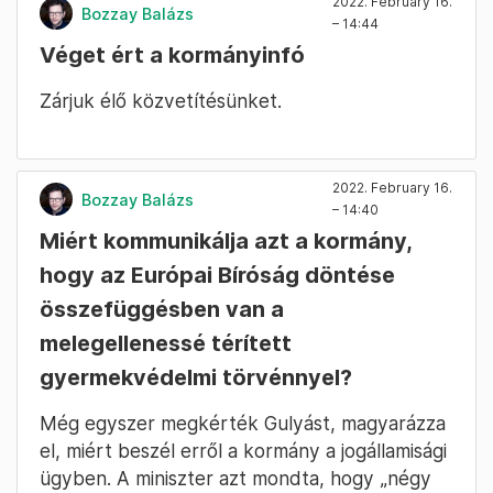
2022. February 16.
Bozzay Balázs
– 14:44
Véget ért a kormányinfó
Zárjuk élő közvetítésünket.
2022. February 16.
Bozzay Balázs
– 14:40
Miért kommunikálja azt a kormány,
hogy az Európai Bíróság döntése
összefüggésben van a
melegellenessé térített
gyermekvédelmi törvénnyel?
Még egyszer megkérték Gulyást, magyarázza
el, miért beszél erről a kormány a jogállamisági
ügyben. A miniszter azt mondta, hogy „négy