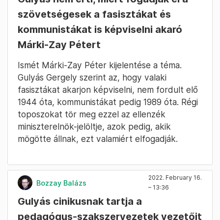
szövetségesek a fasisztákat és
kommunistákat is képviselni akaró
Márki-Zay Pétert
Ismét Márki-Zay Péter kijelentése a téma.
Gulyás Gergely szerint az, hogy valaki
fasisztákat akarjon képviselni, nem fordult elő
1944 óta, kommunistákat pedig 1989 óta. Régi
toposzokat tör meg ezzel az ellenzék
miniszterelnök-jelöltje, azok pedig, akik
mögötte állnak, ezt valamiért elfogadják.
2022. February 16.
Bozzay Balázs
– 13:36
Gulyás cinikusnak tartja a
pedagógus-szakszervezetek vezetőit