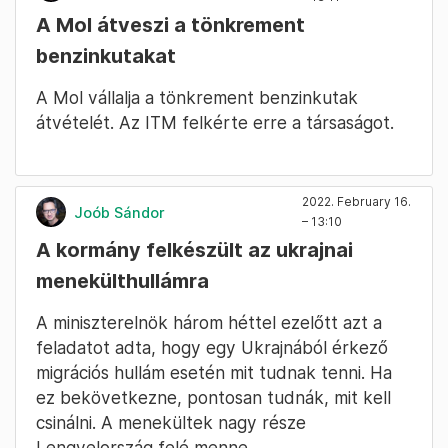
A Mol átveszi a tönkrement
benzinkutakat
A Mol vállalja a tönkrement benzinkutak
átvételét. Az ITM felkérte erre a társaságot.
2022. February 16.
Joób Sándor
– 13:10
A kormány felkészült az ukrajnai
menekülthullámra
A miniszterelnök három héttel ezelőtt azt a
feladatot adta, hogy egy Ukrajnából érkező
migrációs hullám esetén mit tudnak tenni. Ha
ez bekövetkezne, pontosan tudnák, mit kell
csinálni. A menekültek nagy része
Lengyelország felé menne.