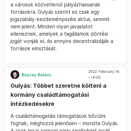
a városok közvetlenül pályázhassanak
forrásokra. Gulyás szerint ez csak egy
jogszabály-kezdeményezési aktus, semmit
nem jelent. Minden olyan javaslatot
elleneznek, amelyek a tagállamok döntési
jogát vonják el, és ennyire decentralizálják a
források elosztását.
2022. February 16.
Bozzay Balázs
– 14:00
Gulyás: Többet szeretne költeni a
kormány családtámogatási
intézkedésekre
A családtámogatási támogatások bővülni
fognak, méghozzá jelenősen – mondta Gulyás.
A csok ma is nagyon nagy segítséget nyújt