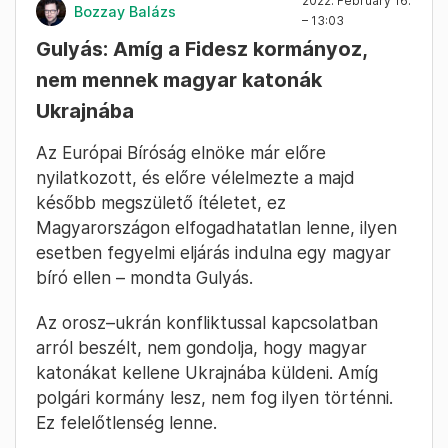
2022. February 16.
Bozzay Balázs
– 13:03
Gulyás: Amíg a Fidesz kormányoz,
nem mennek magyar katonák
Ukrajnába
Az Európai Bíróság elnöke már előre
nyilatkozott, és előre vélelmezte a majd
később megszülető ítéletet, ez
Magyarországon elfogadhatatlan lenne, ilyen
esetben fegyelmi eljárás indulna egy magyar
bíró ellen – mondta Gulyás.
Az orosz–ukrán konfliktussal kapcsolatban
arról beszélt, nem gondolja, hogy magyar
katonákat kellene Ukrajnába küldeni. Amíg
polgári kormány lesz, nem fog ilyen történni.
Ez felelőtlenség lenne.