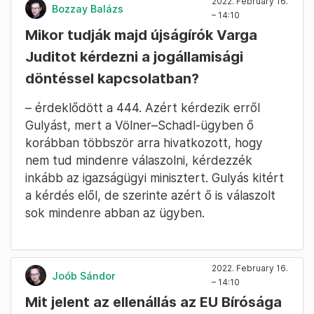
2022. February 16.
Bozzay Balázs
– 14:10
Mikor tudják majd újságírók Varga
Juditot kérdezni a jogállamisági
döntéssel kapcsolatban?
– érdeklődött a 444. Azért kérdezik erről
Gulyást, mert a Völner–Schadl-ügyben ő
korábban többször arra hivatkozott, hogy
nem tud mindenre válaszolni, kérdezzék
inkább az igazságügyi minisztert. Gulyás kitért
a kérdés elől, de szerinte azért ő is válaszolt
sok mindenre abban az ügyben.
2022. February 16.
Joób Sándor
– 14:10
Mit jelent az ellenállás az EU Bírósága