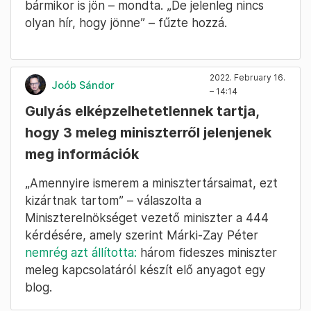
bármikor is jön – mondta. „De jelenleg nincs
olyan hír, hogy jönne” – fűzte hozzá.
2022. February 16.
Joób Sándor
– 14:14
Gulyás elképzelhetetlennek tartja,
hogy 3 meleg miniszterről jelenjenek
meg információk
„Amennyire ismerem a minisztertársaimat, ezt
kizártnak tartom” – válaszolta a
Miniszterelnökséget vezető miniszter a 444
kérdésére, amely szerint Márki-Zay Péter
nemrég azt állította:
három fideszes miniszter
meleg kapcsolatáról készít elő anyagot egy
blog.