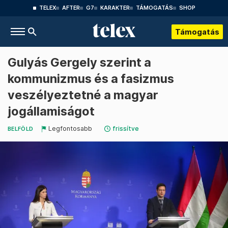
TELEX
AFTER
G7
KARAKTER
TÁMOGATÁS
SHOP
Támogatás
Gulyás Gergely szerint a
kommunizmus és a fasizmus
veszélyeztetné a magyar
jogállamiságot
Legfontosabb
frissítve
BELFÖLD