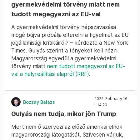
gyermekvédelmi törvény miatt nem
tudott megegyezni az EU-val
A gyermekvédelmi törvény népszavazása
mögé bújva próbálja elterelni a figyelmet az EU
jogállamisági kritikáiról? – kérdezte a New York
Times. Gulyás szerint a tényeket kell nézni.
Magyarország egyedül a gyermekvédelmi
törvény miatt
nem tudott megegyezni az EU-
val a helyreállítási alapról (RRF)
.
2022. February 16.
Bozzay Balázs
– 14:20
Gulyás nem tudja, mikor jön Trump
Mert nem ő szervezi az előző amerikai elnök
magyaroroszági látogatását. Szívesen várjuk,