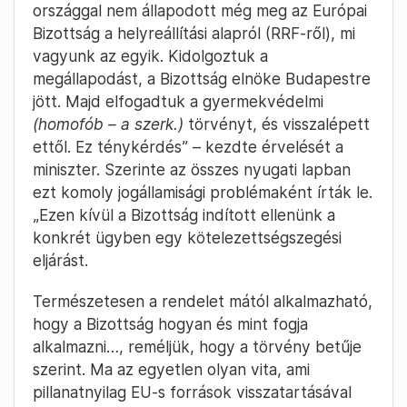
országgal nem állapodott még meg az Európai
Bizottság a helyreállítási alapról (RRF-ről), mi
vagyunk az egyik. Kidolgoztuk a
megállapodást, a Bizottság elnöke Budapestre
jött. Majd elfogadtuk a gyermekvédelmi
(homofób – a szerk.)
törvényt, és visszalépett
ettől. Ez ténykérdés” – kezdte érvelését a
miniszter. Szerinte az összes nyugati lapban
ezt komoly jogállamisági problémaként írták le.
„Ezen kívül a Bizottság indított ellenünk a
konkrét ügyben egy kötelezettségszegési
eljárást.
Természetesen a rendelet mától alkalmazható,
hogy a Bizottság hogyan és mint fogja
alkalmazni…, reméljük, hogy a törvény betűje
szerint. Ma az egyetlen olyan vita, ami
pillanatnyilag EU-s források visszatartásával