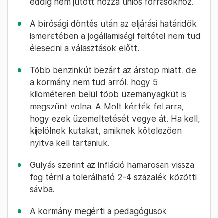
eddig nem jutott hozzá uniós forrásokhoz.
A bírósági döntés után az eljárási határidők
ismeretében a jogállamisági feltétel nem tud
élesedni a választások előtt.
Több benzinkút bezárt az árstop miatt, de
a kormány nem tud arról, hogy 5
kilométeren belül több üzemanyagkút is
megszűnt volna. A Molt kérték fel arra,
hogy ezek üzemeltetését vegye át. Ha kell,
kijelölnek kutakat, amiknek kötelezően
nyitva kell tartaniuk.
Gulyás szerint az infláció hamarosan vissza
fog térni a tolerálható 2-4 százalék közötti
sávba.
A kormány megérti a pedagógusok