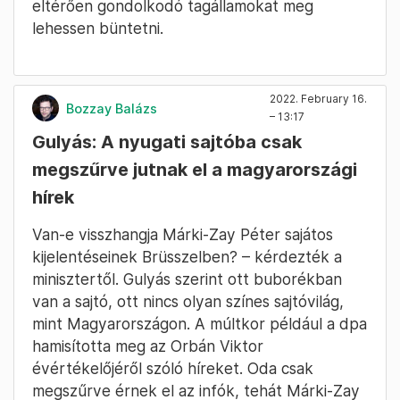
eltérően gondolkodó tagállamokat meg
lehessen büntetni.
2022. February 16.
Bozzay Balázs
– 13:17
Gulyás: A nyugati sajtóba csak
megszűrve jutnak el a magyarországi
hírek
Van-e visszhangja Márki-Zay Péter sajátos
kijelentéseinek Brüsszelben? – kérdezték a
minisztertől. Gulyás szerint ott buborékban
van a sajtó, ott nincs olyan színes sajtóvilág,
mint Magyarországon. A múltkor például a dpa
hamisította meg az Orbán Viktor
évértékelőjéről szóló híreket. Oda csak
megszűrve érnek el az infók, tehát Márki-Zay