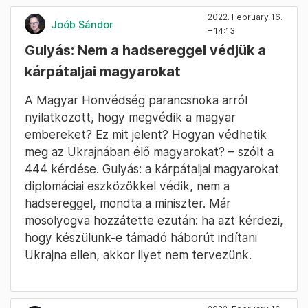
2022. February 16.
Joób Sándor
– 14:13
Gulyás: Nem a hadsereggel védjük a
kárpátaljai magyarokat
A Magyar Honvédség parancsnoka arról
nyilatkozott, hogy megvédik a magyar
embereket? Ez mit jelent? Hogyan védhetik
meg az Ukrajnában élő magyarokat? – szólt a
444 kérdése. Gulyás: a kárpátaljai magyarokat
diplomáciai eszközökkel védik, nem a
hadsereggel, mondta a miniszter. Már
mosolyogva hozzátette ezután: ha azt kérdezi,
hogy készülünk-e támadó háborút indítani
Ukrajna ellen, akkor ilyet nem tervezünk.