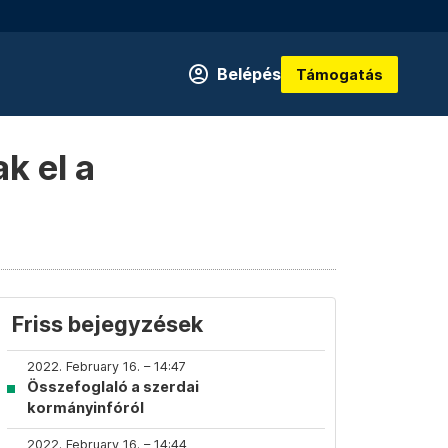
Belépés
Támogatás
k el a
Friss bejegyzések
2022. February 16. – 14:47
Összefoglaló a szerdai
kormányinfóról
2022. February 16. – 14:44