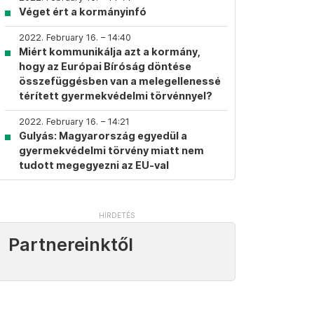
Véget ért a kormányinfó
2022. February 16. – 14:40
Miért kommunikálja azt a kormány,
hogy az Európai Bíróság döntése
összefüggésben van a melegellenessé
térített gyermekvédelmi törvénnyel?
2022. February 16. – 14:21
Gulyás: Magyarország egyedül a
gyermekvédelmi törvény miatt nem
tudott megegyezni az EU-val
Partnereinktől