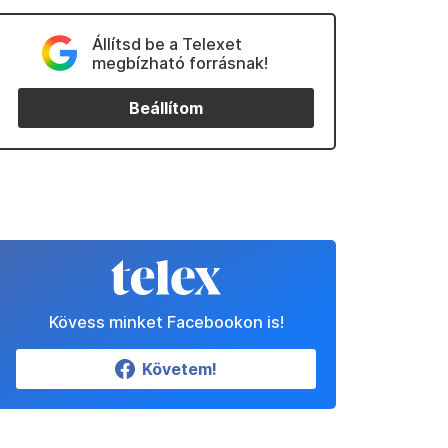
Állítsd be a Telexet
megbízható forrásnak!
Beállítom
Kövess minket Facebookon is!
Követem!