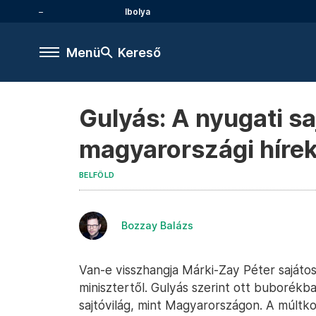
Ibolya
Menü
Kereső
Gulyás: A nyugati s
magyarországi híre
BELFÖLD
Bozzay Balázs
Van-e visszhangja Márki-Zay Péter sajáto
minisztertől. Gulyás szerint ott buborékba
sajtóvilág, mint Magyarországon. A múltk