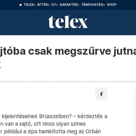
TELEX
AFTER
G7
KARAKTER
TÁMOGATÁS
SHOP
ajtóba csak megszűrve jutna
k
s kijelentéseinek Brüsszelben? – kérdezték a
n van a sajtó, ott nincs olyan színes
or például a dpa hamisította meg az Orbán