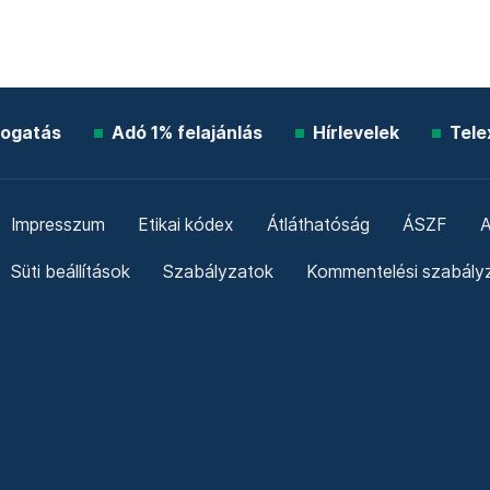
ogatás
Adó 1% felajánlás
Hírlevelek
Tele
Impresszum
Etikai kódex
Átláthatóság
ÁSZF
A
Süti beállítások
Szabályzatok
Kommentelési szabály