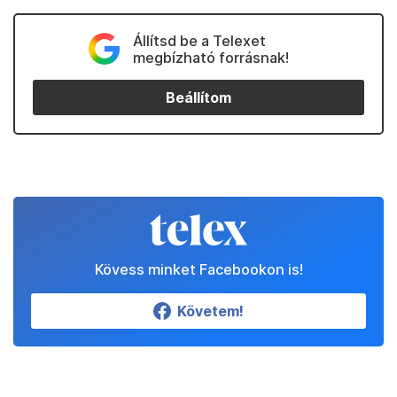
Állítsd be a Telexet
megbízható forrásnak!
Beállítom
Kövess minket Facebookon is!
Követem!