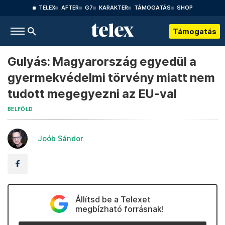
TELEX
AFTER
G7
KARAKTER
TÁMOGATÁS
SHOP
Támogatás
Gulyás: Magyarország egyedül a
gyermekvédelmi törvény miatt nem
tudott megegyezni az EU-val
BELFÖLD
Joób Sándor
Állítsd be a Telexet
megbízható forrásnak!