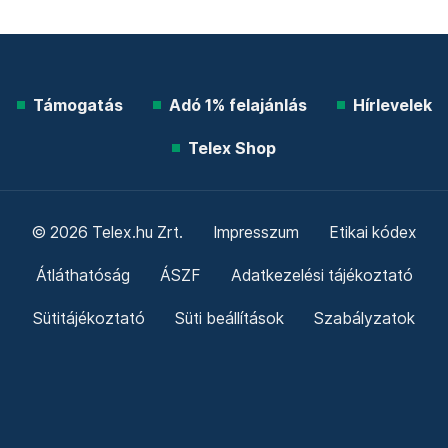
Támogatás
Adó 1% felajánlás
Hírlevelek
Telex Shop
© 2026 Telex.hu Zrt.
Impresszum
Etikai kódex
Átláthatóság
ÁSZF
Adatkezelési tájékoztató
Sütitájékoztató
Süti beállítások
Szabályzatok
Kommentelési szabályzat
Telex Sales