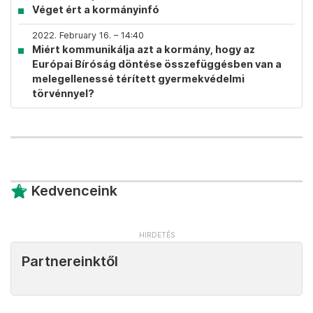
Véget ért a kormányinfó
2022. February 16. – 14:40
Miért kommunikálja azt a kormány, hogy az
Európai Bíróság döntése összefüggésben van a
melegellenessé térített gyermekvédelmi
törvénnyel?
Kedvenceink
Partnereinktől